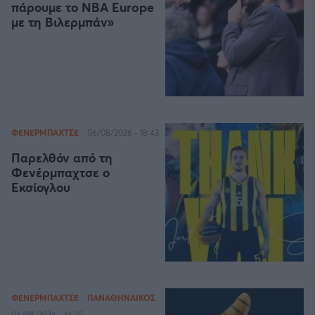
πάρουμε το NBA Europe
με τη Βιλερμπάν»
ΦΕΝΕΡΜΠΑΧΤΣΕ
06/08/2026 - 18:43
Παρελθόν από τη
Φενέρμπαχτσε ο
Εκσίογλου
ΦΕΝΕΡΜΠΑΧΤΣΕ
ΠΑΝΑΘΗΝΑΙΚΟΣ
06/08/2026 - 14:25