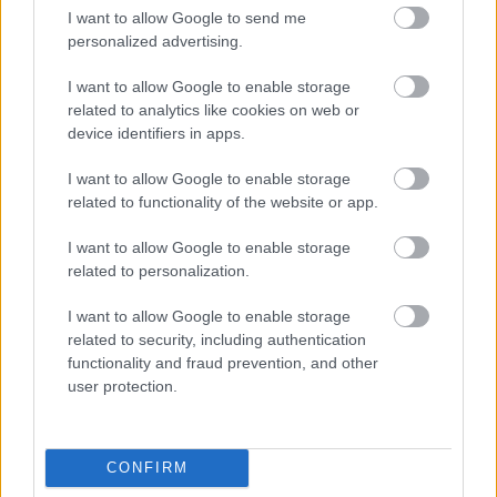
I want to allow Google to send me
personalized advertising.
I want to allow Google to enable storage
ΕΡΥΘΡΟΣ ΑΣΤΕΡΑΣ
related to analytics like cookies on web or
06/08/2026 - 19:58
device identifiers in apps.
Κάνααν: «Ένα πρωί
ξύπνησα και το
I want to allow Google to enable storage
συμβόλαιό μου είχε
related to functionality of the website or app.
λήξει»
I want to allow Google to enable storage
related to personalization.
I want to allow Google to enable storage
related to security, including authentication
ΖΑΛΓΚΙΡΙΣ ΚΑΟΥΝΑΣ
functionality and fraud prevention, and other
06/08/2026 - 19:21
user protection.
Ομάδα της Euroleague
αποκτά τον Έβανς και
τον δίνει δανεικό
CONFIRM