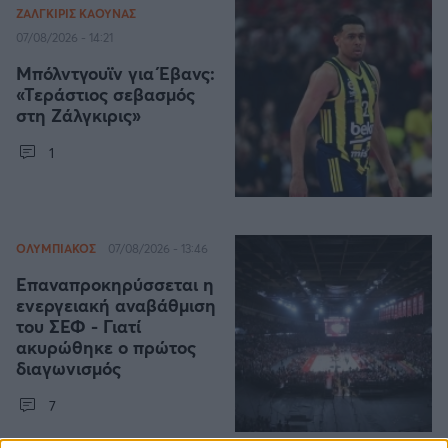
ΖΑΛΓΚΙΡΙΣ ΚΑΟΥΝΑΣ
07/08/2026 - 14:21
Μπόλντγουϊν για Έβανς:
«Τεράστιος σεβασμός
στη Ζάλγκιρις»
1
ΟΛΥΜΠΙΑΚΟΣ
07/08/2026 - 13:46
Επαναπροκηρύσσεται η
ενεργειακή αναβάθμιση
του ΣΕΦ - Γιατί
ακυρώθηκε ο πρώτος
διαγωνισμός
7