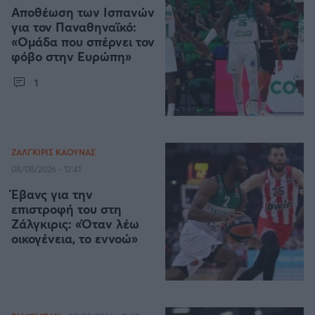
Οδηγός F1
CEV Cup
Τεχνολογία
Αποθέωση των Ισπανών
Παναγιώτης Δαλαταριώφ
Κολύμβηση
ΑΘΛΗΤΙΚΕΣ ΜΕΤΑΔΟΣΕΙΣ
Bundesliga
EuroCup
GMotion WRC
για τον Παναθηναϊκό:
Υγεία
Challenge Cup
Ανδρέας Δημάτος
Μπιτς Βόλεϊ
Ligue 1
«Ομάδα που σπέρνει τον
Mundobasket
GMotion MotoGP
LIVE SCORE
Showbiz
φόβο στην Ευρώπη»
Αντώνης Καλκαβούρας
Ιστιοπλοΐα
Basketaki
Εθνική Ελλάδος
GWOMEN
Αντώνης Καρπετόπουλος
1
Eurobasket
Κωπηλασία
Μουντιάλ 2026
Δημήτρης Κατσιώνης
ΑΘΛΗΤΙΚΗ ΗΧΩ
Ξιφασκία
Wyscout Analysis
Γιώργος Κούβαρης
ΕΚΠΟΜΠΕΣ
Σκοποβολή
Ευρώπη
Κώστας Νικολακόπουλος
GALACTICOS BY INTERWETTEN
ΖΑΛΓΚΙΡΙΣ ΚΑΟΥΝΑΣ
Κόσμος
Πάλη
ΟΜΑΔΕΣ
Γιάννης Πάλλας
GAZZ FLOOR BY NOVIBET
08/08/2026 - 12:41
Νίκος Παπαδογιάννης
Τάε κβον ντο
ΑΕΚ
PODCASTS
POLE POSITION BY ALLWYN
Έβανς για την
Γιώργος Σακελλαρίου
Τζούντο
ΣΠΛΙΤ
επιστροφή του στη
OLD SCHOOL
GAZZETTA ACTS
Γιάννης Σερέτης
Ολυμπιακός
Ζάλγκιρις: «Όταν λέω
Πινγκ - πονγκ
Transfer Stories
ΜΕΤΑΒΙΒΑΣΗ BY NOVIBET
Gazzetta For Her
οικογένεια, το εννοώ»
Σταύρος Σουντουλίδης
GAZZETTA SPECIALS
gMotion
Μαχητικά Αθλήματα
Θέμα Ισότητας
Δημήτρης Τομαράς
ΠΑΟΚ
Unique
Πυγμαχία
Για τον Αλέξανδρο
Γιώργος Τσακίρης
Wyscout Analysis
Άρση Βαρών
#GiatonAlki
Παναθηναϊκός
Μιχάλης Τσαμπάς
InStat Analysis