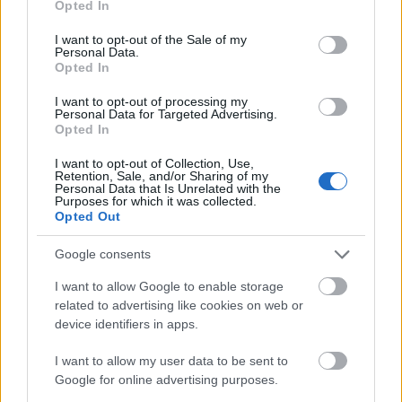
Opted In
use your data for below specified purposes in below Google
consent section.
I want to opt-out of the Sale of my
ΑΕΚ
ΑΡΗΣ
Personal Data.
06/08/2026 - 23:58
Opted In
Οι μεταγραφές της
ημέρας στο μπάσκετ:
I want to opt-out of processing my
Personal Data for Targeted Advertising.
Επίσημα στον Άρη ο
Opted In
Μοκόκα, στην ΑΕΚ ο
Νόλεϊ, ενίσχυση για 4
I want to opt-out of Collection, Use,
ομάδες της EuroLeague
Retention, Sale, and/or Sharing of my
Personal Data that Is Unrelated with the
Purposes for which it was collected.
Opted Out
Google consents
ΒΙΛΕΡΜΠΑΝ
06/08/2026 - 21:29
I want to allow Google to enable storage
«Έσωσε» το λάθος του ο
related to advertising like cookies on web or
Τόνι Πάρκερ: Η
device identifiers in apps.
διευκρίνισή του για τη
EuroLeague
I want to allow my user data to be sent to
Google for online advertising purposes.
4