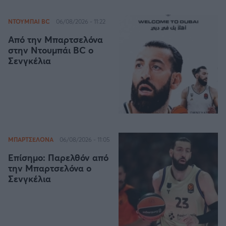
ΝΤΟΥΜΠΑΙ BC
06/08/2026 - 11:22
Από την Μπαρτσελόνα
στην Ντουμπάι BC ο
Σενγκέλια
ΜΠΑΡΤΣΕΛΟΝΑ
06/08/2026 - 11:05
Επίσημο: Παρελθόν από
την Μπαρτσελόνα ο
Σενγκέλια