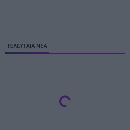
ΤΕΛΕΥΤΑΙΑ ΝΕΑ