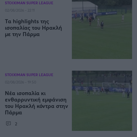
Οδηγός F1
CEV Cup
Τεχνολογία
STOIXIMAN SUPER LEAGUE
Παναγιώτης Δαλαταριώφ
Κολύμβηση
ΑΘΛΗΤΙΚΕΣ ΜΕΤΑΔΟΣΕΙΣ
Bundesliga
EuroCup
GMotion WRC
02/08/2026 - 22:11
Υγεία
Challenge Cup
Ανδρέας Δημάτος
Μπιτς Βόλεϊ
Ligue 1
Mundobasket
GMotion MotoGP
LIVE SCORE
Τα highlights της
Showbiz
Αντώνης Καλκαβούρας
Ιστιοπλοΐα
ισοπαλίας του Ηρακλή
Basketaki
Εθνική Ελλάδος
GWOMEN
Αντώνης Καρπετόπουλος
με την Πάρμα
Eurobasket
Κωπηλασία
Μουντιάλ 2026
Δημήτρης Κατσιώνης
ΑΘΛΗΤΙΚΗ ΗΧΩ
Ξιφασκία
Wyscout Analysis
Γιώργος Κούβαρης
ΕΚΠΟΜΠΕΣ
Σκοποβολή
Ευρώπη
Κώστας Νικολακόπουλος
GALACTICOS BY INTERWETTEN
Κόσμος
Πάλη
ΟΜΑΔΕΣ
Γιάννης Πάλλας
GAZZ FLOOR BY NOVIBET
STOIXIMAN SUPER LEAGUE
Νίκος Παπαδογιάννης
Τάε κβον ντο
ΑΕΚ
PODCASTS
02/08/2026 - 19:50
POLE POSITION BY ALLWYN
Γιώργος Σακελλαρίου
Τζούντο
ΣΠΛΙΤ
OLD SCHOOL
Νέα ισοπαλία κι
GAZZETTA ACTS
Γιάννης Σερέτης
Ολυμπιακός
Πινγκ - πονγκ
Transfer Stories
ενθαρρυντική εμφάνιση
ΜΕΤΑΒΙΒΑΣΗ BY NOVIBET
Gazzetta For Her
Σταύρος Σουντουλίδης
GAZZETTA SPECIALS
του Ηρακλή κόντρα στην
gMotion
Μαχητικά Αθλήματα
Θέμα Ισότητας
Πάρμα
Δημήτρης Τομαράς
ΠΑΟΚ
Unique
Πυγμαχία
Για τον Αλέξανδρο
Γιώργος Τσακίρης
Wyscout Analysis
2
Άρση Βαρών
#GiatonAlki
Παναθηναϊκός
Μιχάλης Τσαμπάς
InStat Analysis