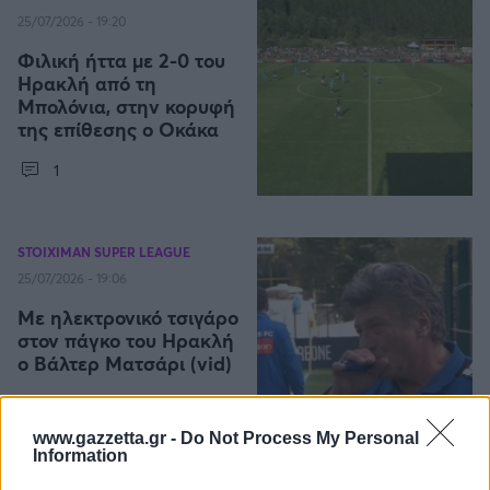
25/07/2026 - 19:20
Φιλική ήττα με 2-0 του
Ηρακλή από τη
Μπολόνια, στην κορυφή
της επίθεσης ο Οκάκα
1
STOIXIMAN SUPER LEAGUE
25/07/2026 - 19:06
Με ηλεκτρονικό τσιγάρο
στον πάγκο του Ηρακλή
ο Βάλτερ Ματσάρι (vid)
5
www.gazzetta.gr -
Do Not Process My Personal
Information