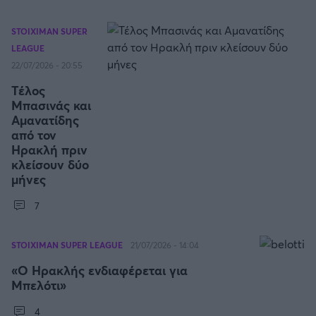
STOIXIMAN SUPER
LEAGUE
22/07/2026 - 20:55
Τέλος
Μπασινάς και
Αμανατίδης
από τον
Ηρακλή πριν
κλείσουν δύο
μήνες
7
STOIXIMAN SUPER LEAGUE
21/07/2026 - 14:04
«Ο Ηρακλής ενδιαφέρεται για
Μπελότι»
4