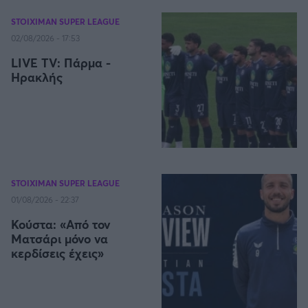
Η μητρότητα στον πάγκο
Δημήτρης Τσορμπατζόγλου
Συνεντεύξεις
Άρης
STOIXIMAN SUPER LEAGUE
Μεγάλη μου Αγάπη
02/08/2026 - 17:53
Μια Ιστορία από την Πόλη
Λεβαδειακός
LIVE TV: Πάρμα -
Ηρακλής
ΟΦΗ
Βόλος
Ατρόμητος Αθηνών
STOIXIMAN SUPER LEAGUE
01/08/2026 - 22:37
Κηφισιά
Κούστα: «Από τον
Ματσάρι μόνο να
Αστέρας Τρίπολης
κερδίσεις έχεις»
Παναιτωλικός