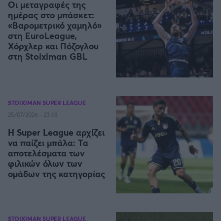
Οι μεταγραφές της
ημέρας στο μπάσκετ:
«Βαρομετρικό χαμηλό»
στη EuroLeague,
Χόρχλερ και Πόζογλου
στη Stoiximan GBL
STOIXIMAN SUPER LEAGUE
25/07/2026 - 23:48
Η Super League αρχίζει
να παίζει μπάλα: Τα
αποτελέσματα των
φιλικών όλων των
ομάδων της κατηγορίας
STOIXIMAN SUPER LEAGUE