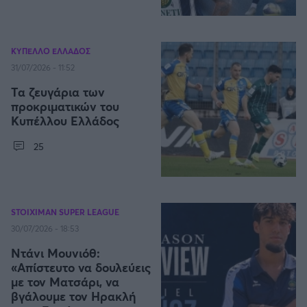
Άρσεναλ
ΚΥΠΕΛΛΟ ΕΛΛΑΔΟΣ
31/07/2026 - 11:52
Γιουβέντους
Τα ζευγάρια των
προκριματικών του
Μίλαν
Κυπέλλου Ελλάδος
Ίντερ
25
Μπάγερν Μονάχου
STOIXIMAN SUPER LEAGUE
Παρί Σεν Ζερμέν
30/07/2026 - 18:53
Ντάνι Μουνιόθ:
«Απίστευτο να δουλεύεις
με τον Ματσάρι, να
βγάλουμε τον Ηρακλή