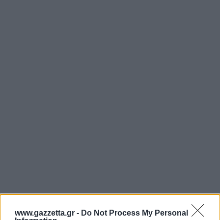
Άρσεναλ
Γιουβέντους
Μίλαν
Ίντερ
Μπάγερν Μονάχου
Παρί Σεν Ζερμέν
www.gazzetta.gr -
Do Not Process My Personal