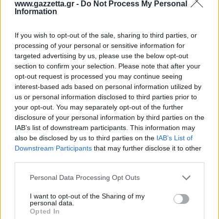
www.gazzetta.gr -
Do Not Process My Personal
Καλαμάτα
Information
Ηρακλής
If you wish to opt-out of the sale, sharing to third parties, or
LIVE SPORT
processing of your personal or sensitive information for
targeted advertising by us, please use the below opt-out
Μπαρτσελόνα
section to confirm your selection. Please note that after your
opt-out request is processed you may continue seeing
Ρεάλ Μαδρίτης
interest-based ads based on personal information utilized by
us or personal information disclosed to third parties prior to
your opt-out. You may separately opt-out of the further
Ατλέτικο Μαδρίτης
disclosure of your personal information by third parties on the
IAB’s list of downstream participants. This information may
also be disclosed by us to third parties on the
Μάντσεστερ Γιουνάιτεντ
IAB’s List of
Downstream Participants
that may further disclose it to other
third parties.
Μάντσεστερ Σίτι
Please note that this website/app uses one or more Google
Personal Data Processing Opt Outs
services and may gather and store information including but
Λίβερπουλ
not limited to your visit or usage behaviour. You may click to
I want to opt-out of the Sharing of my
personal data.
grant or deny consent to Google and its third-party tags to
Opted In
use your data for below specified purposes in below Google
Τσέλσι