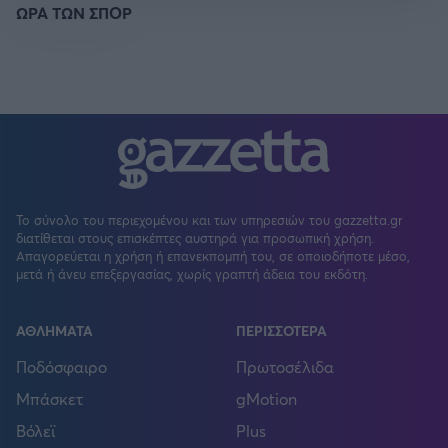
ΩΡΑ ΤΩΝ ΣΠΟΡ
Το σύνολο του περιεχομένου και των υπηρεσιών του gazzetta.gr
διατίθεται στους επισκέπτες αυστηρά για προσωπική χρήση.
Απαγορεύεται η χρήση ή επανεκπομπή του, σε οποιοδήποτε μέσο,
μετά ή άνευ επεξεργασίας, χωρίς γραπτή άδεια του εκδότη.
ΑΘΛΗΜΑΤΑ
ΠΕΡΙΣΣΟΤΕΡΑ
Ποδόσφαιρο
Πρωτοσέλιδα
Μπάσκετ
gMotion
Βόλεϊ
Plus