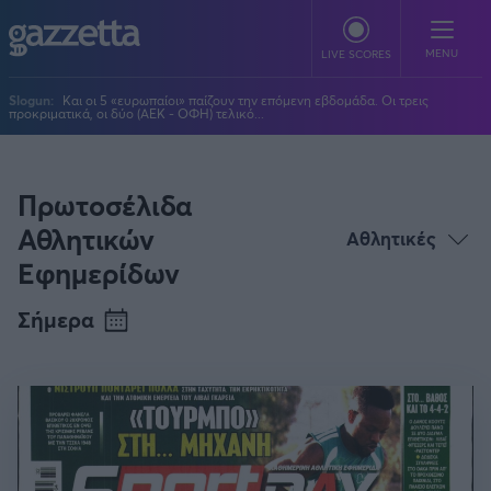
Παράκαμψη προς το κυρίως περιεχόμενο
MENU
LIVE SCORES
Slogun:
Και οι 5 «ευρωπαίοι» παίζουν την επόμενη εβδομάδα. Οι τρεις
προκριματικά, οι δύο (ΑΕΚ - ΟΦΗ) τελικό...
ΠΟΔΟΣΦΑΙΡΟ
Πρωτοσέλιδα
Stoiximan Super League
ΜΠΑΣΚΕΤ
Αθλητικών
Super League 2
Αθλητικές
Stoiximan GBL
ΒΟΛΕΪ
Εφημερίδων
Champions League
EuroLeague
Novibet Volley League
ΑΛΛΑ ΣΠΟΡ
Europa League
Champions League
Σήμερα
Volley League Γυναικών
Τένις
PLUS
Conference League
NBA
Pre League
Χάντμπολ
Πολιτική
Κύπελλο Ελλάδας
Εθνική Μπάσκετ
BLOGGERS
Κύπελλο Ανδρών
Πόλο
Κοινωνία
Premier League
Elite League
Νίκος Αθανασίου
GMOTION
Κύπελλο Γυναικών
Διεθνή
Στίβος
La Liga
Δημήτρης Βέργος
Α1 Γυναικών
GMotion F1
Champions League
Viral
ΠΡΩΤΟΣΕΛΙΔΑ
Γυμναστική
Serie A
Βασίλης Βλαχόπουλος
Κύπελλο Ελλάδος