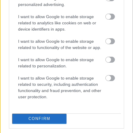
personalized advertising.
I want to allow Google to enable storage
related to analytics like cookies on web or
device identifiers in apps.
I want to allow Google to enable storage
related to functionality of the website or app.
I want to allow Google to enable storage
related to personalization.
I want to allow Google to enable storage
related to security, including authentication
functionality and fraud prevention, and other
ΠΡΩΤΑΘΛΗΤΗΣ
user protection.
CONFIRM