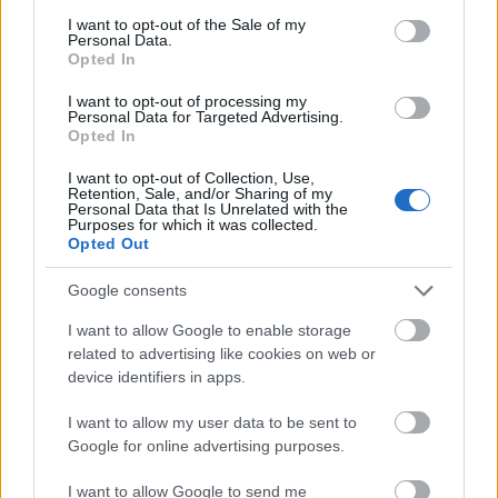
consent section.
I want to opt-out of the Sale of my
Personal Data.
Άρσεναλ
Opted In
I want to opt-out of processing my
Γιουβέντους
Personal Data for Targeted Advertising.
Opted In
Μίλαν
I want to opt-out of Collection, Use,
Retention, Sale, and/or Sharing of my
Personal Data that Is Unrelated with the
ΦΩΣ ΤΩΝ ΣΠΟΡ
Purposes for which it was collected.
Ίντερ
Opted Out
Google consents
Μπάγερν Μονάχου
I want to allow Google to enable storage
related to advertising like cookies on web or
Παρί Σεν Ζερμέν
device identifiers in apps.
I want to allow my user data to be sent to
Google for online advertising purposes.
I want to allow Google to send me