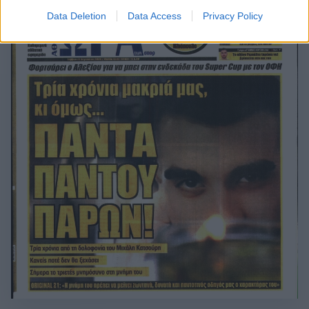
Data Deletion
Data Access
Privacy Policy