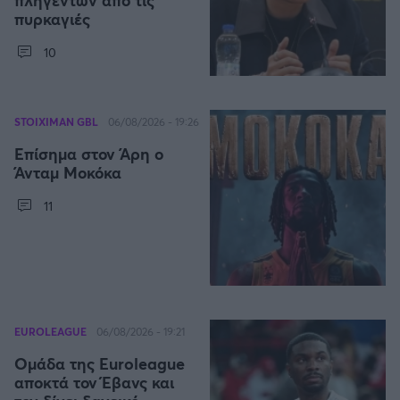
πυρκαγιές
10
STOIXIMAN GBL
06/08/2026 - 19:26
Επίσημα στον Άρη ο
Άνταμ Μοκόκα
11
EUROLEAGUE
06/08/2026 - 19:21
Ομάδα της Euroleague
αποκτά τον Έβανς και