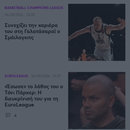
BASKETBALL CHAMPIONS LEAGUE
06/08/2026 - 22:00
Συνεχίζει την καριέρα
του στη Γαλατάσαραϊ ο
Σμάιλαγκιτς
EUROLEAGUE
06/08/2026 - 21:29
«Έσωσε» το λάθος του ο
Τόνι Πάρκερ: Η
διευκρίνισή του για τη
EuroLeague
4