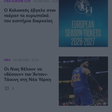
FIBA EUROPE CUP
06/08/2026 - 23:14
ΟΠΑΠ BASKET LEAGUE
Ο Κολοσσός έβγαλε στον
Άρσεναλ
«αέρα» τα ευρωπαϊκά
Προολυμπιακό τουρνουά μπάσκετ
του εισιτήρια διαρκείας
Γιουβέντους
BASKETAKI
Μίλαν
EUROBASKET U20
Ίντερ
Τουρνουά Ακρόπολις 2025
NBA
06/08/2026 - 22:33
Μπάγερν Μονάχου
Οι Νικς θέλουν να
«δέσουν» τον Άντονι-
Τάουνς στη Νέα Υόρκη
Παρί Σεν Ζερμέν
1