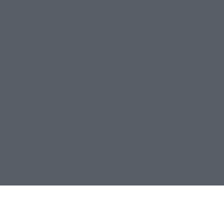
FOLLOW US