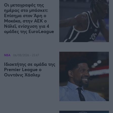
Καλαμάτα
Οι μεταγραφές της
ημέρας στο μπάσκετ:
Μπάσκετ: Κίνα
Επίσημα στον Άρη ο
Ηρακλής
Μοκόκα, στην ΑΕΚ ο
Προολυμπιακό Τουρνουά
Νόλεϊ, ενίσχυση για 4
Μπαρτσελόνα
ομάδες της EuroLeague
Προκριματικά EUROBASKET
Ρεάλ Μαδρίτης
EUROBASKET 2025
NBA
06/08/2026 - 23:47
Ατλέτικο Μαδρίτης
Προκριματικά MUNDOBASKET
Ιδιοκτήτης σε ομάδα της
Premier League o
Μάντσεστερ Γιουνάιτεντ
Ουντόνις Χάσλεμ
Παγκόσμιο Κύπελλο
Μάντσεστερ Σίτι
EUROBASKET Γυναικών 2025
Λίβερπουλ
Ολυμπιακοί Αγώνες Μπάσκετ
Τσέλσι