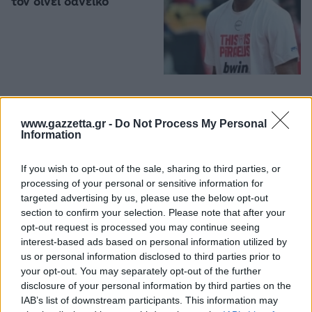
τον δίνει δανεικό
EUROLEAGUE
06/08/2026 - 19:01
www.gazzetta.gr -
Do Not Process My Personal
Η Μονακό και ο χορός των
Information
φαντασμάτων
If you wish to opt-out of the sale, sharing to third parties, or
O Nίκος Παπαδογιάννης ταξιδεύει
processing of your personal or sensitive information for
στο Μονακό μέσω Σιένα και στο
targeted advertising by us, please use the below opt-out
2026 μέσω 2013. Ποιος έχασε την
section to confirm your selection. Please note that after your
αξιοπιστία για να τη βρει η
Νίκος Παπαδογιάννης
opt-out request is processed you may continue seeing
Euroleague;
interest-based ads based on personal information utilized by
us or personal information disclosed to third parties prior to
6
your opt-out. You may separately opt-out of the further
disclosure of your personal information by third parties on the
IAB’s list of downstream participants. This information may