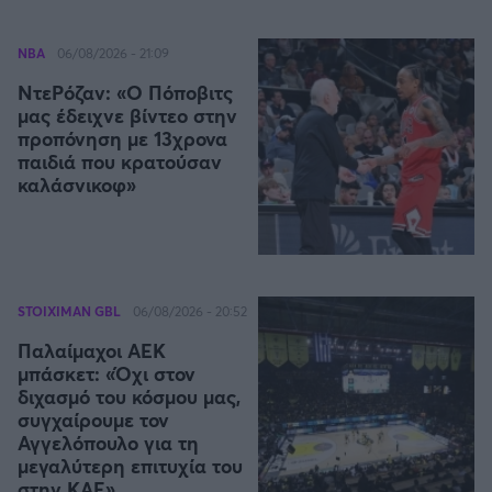
NBA
06/08/2026 - 21:09
ΝτεΡόζαν: «Ο Πόποβιτς
μας έδειχνε βίντεο στην
προπόνηση με 13χρονα
παιδιά που κρατούσαν
καλάσνικοφ»
STOIXIMAN GBL
06/08/2026 - 20:52
Παλαίμαχοι ΑΕΚ
μπάσκετ: «Όχι στον
διχασμό του κόσμου μας,
συγχαίρουμε τον
Αγγελόπουλο για τη
μεγαλύτερη επιτυχία του
στην ΚΑΕ»