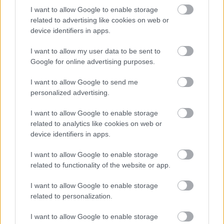
I want to allow Google to enable storage
ΜΠΑΣΚΕΤ
06/08/2026 - 18:11
related to advertising like cookies on web or
device identifiers in apps.
Με όλα τους τα «όπλα»
οι ΗΠΑ στο Παγκόσμιο
I want to allow my user data to be sent to
Κύπελλο μπάσκετ
Google for online advertising purposes.
Γυναικών
I want to allow Google to send me
personalized advertising.
I want to allow Google to enable storage
related to analytics like cookies on web or
STOIXIMAN GBL
06/08/2026 - 18:00
device identifiers in apps.
Nόλεϊ: «Να ζήσω
I want to allow Google to enable storage
στιγμές…»
related to functionality of the website or app.
I want to allow Google to enable storage
related to personalization.
I want to allow Google to enable storage