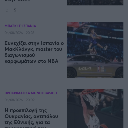
5
ΜΠΑΣΚΕΤ: ΙΣΠΑΝΙΑ
06/08/2026 - 20:28
Συνεχίζει στην Ισπανία ο
ΜακΚλάνγκ, master του
διαγωνισμού
καρφωμάτων στο ΝΒΑ
ΠΡΟΚΡΙΜΑΤΙΚΑ MUNDOBASKET
06/08/2026 - 20:09
Η προεπιλογή της
Ουκρανίας, αντιπάλου
της Εθνικής, για τα
προκριματικά του