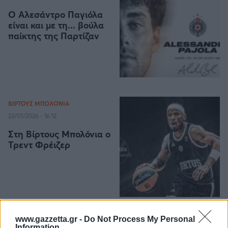
Καλαμάτα
Ο Αλεσάντρο Παγιόλα
είναι και με τη... βούλα
Ηρακλής
παίκτης της Παρτίζαν
Μπαρτσελόνα
Ρεάλ Μαδρίτης
ΒΙΡΤΟΥΣ ΜΠΟΛΟΝΙΑ
Ατλέτικο Μαδρίτης
22/07/2026 - 16:12
Στη Βίρτους Μπολόνια ο
Τρεντ Φρέιζερ
Μάντσεστερ Γιουνάιτεντ
Μάντσεστερ Σίτι
Λίβερπουλ
www.gazzetta.gr -
Do Not Process My Personal
ΒΙΡΤΟΥΣ ΜΠΟΛΟΝΙΑ
Τσέλσι
Information