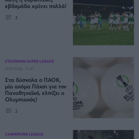
Καλαμάτα
εβδομάδα κρίνει πολλά!
3
Ηρακλής
Μπαρτσελόνα
Ρεάλ Μαδρίτης
STOIXIMAN SUPER LEAGUE
17/07/2026 - 17:47
Ατλέτικο Μαδρίτης
Στα δύσκολα ο ΠΑΟΚ,
μία ακόμα Πάκσι για τον
Μάντσεστερ Γιουνάιτεντ
Παναθηναϊκό, ελπίζει ο
Ολυμπιακός!
Μάντσεστερ Σίτι
2
Λίβερπουλ
CHAMPIONS LEAGUE
Τσέλσι