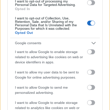
I want to opt-out of processing my
Personal Data for Targeted Advertising.
Opted In
CHAMPIONS LEAGUE
I want to opt-out of Collection, Use,
11/05/2026 - 12:22
Retention, Sale, and/or Sharing of my
Personal Data that Is Unrelated with the
Αυτό είναι το Champions
Purposes for which it was collected.
League 2026-27!
Opted Out
Google consents
I want to allow Google to enable storage
related to advertising like cookies on web or
device identifiers in apps.
CONFERENCE LEAGUE
I want to allow my user data to be sent to
27/04/2026 - 22:40
Google for online advertising purposes.
Ο β’ προκριματικός
I want to allow Google to send me
γύρος είναι το… γούρι
personalized advertising.
του Παναθηναϊκού!
I want to allow Google to enable storage
related to analytics like cookies on web or