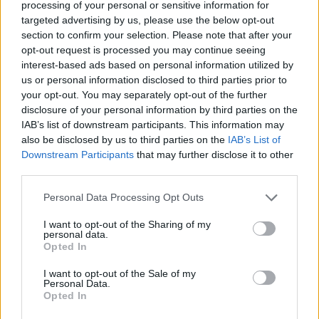
processing of your personal or sensitive information for
targeted advertising by us, please use the below opt-out
STOIXIMAN SUPER LEAGUE
section to confirm your selection. Please note that after your
18/05/2026 - 10:00
opt-out request is processed you may continue seeing
Οι θετικοί οιωνοί για
interest-based ads based on personal information utilized by
ΑΕΚ και Ολυμπιακό, η
us or personal information disclosed to third parties prior to
Αστον Βίλα, στα δύσκολα
your opt-out. You may separately opt-out of the further
ο ΠΑΟΚ και το 9/11 στους
disclosure of your personal information by third parties on the
ισχυρούς!
IAB’s list of downstream participants. This information may
also be disclosed by us to third parties on the
IAB’s List of
11
Downstream Participants
that may further disclose it to other
third parties.
STOIXIMAN SUPER LEAGUE
Please note that this website/app uses one or more Google
Personal Data Processing Opt Outs
13/05/2026 - 17:49
services and may gather and store information including but
not limited to your visit or usage behaviour. You may click to
I want to opt-out of the Sharing of my
Η τρίτη θέση κρύβει
personal data.
grant or deny consent to Google and its third-party tags to
πολλές παγίδες!
Opted In
use your data for below specified purposes in below Google
consent section.
I want to opt-out of the Sale of my
Personal Data.
Opted In