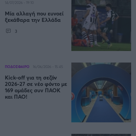
14/07/2026 - 19:10
Μία αλλαγή που ευνοεί
Άρσεναλ
ξεκάθαρα την Ελλάδα
3
Γιουβέντους
Μίλαν
Ίντερ
ΠΟΔΟΣΦΑΙΡΟ
16/06/2026 - 15:45
Kick-off για τη σεζόν
Μπάγερν Μονάχου
2026-27 σε νέο φόντο με
169 ομάδες συν ΠΑΟΚ
και ΠΑΟ!
Παρί Σεν Ζερμέν