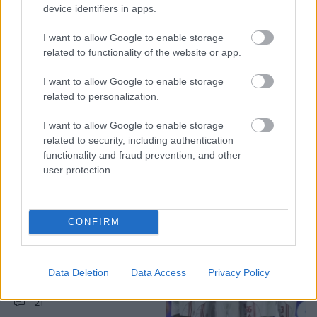
device identifiers in apps.
I want to allow Google to enable storage
related to functionality of the website or app.
EUROPA LEAGUE
26/04/2026 - 19:41
Η Νιόν περιμένει τον
I want to allow Google to enable storage
ΟΦΗ στις 16 Ιουνίου!
related to personalization.
12
I want to allow Google to enable storage
related to security, including authentication
functionality and fraud prevention, and other
user protection.
CHAMPIONS LEAGUE
CONFIRM
22/04/2026 - 16:00
Η δεύτερη θέση οδηγεί
Data Deletion
Data Access
Privacy Policy
στο Champions League;
21