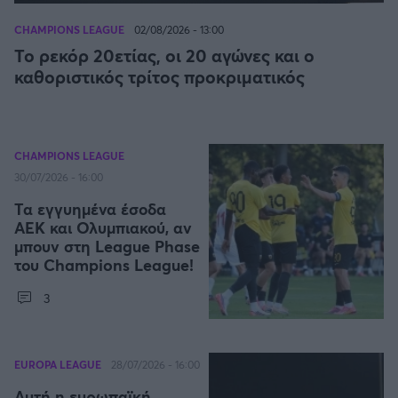
Η μητρότητα στον πάγκο
Δημήτρης Τσορμπατζόγλου
Συνεντεύξεις
Άρης
CHAMPIONS LEAGUE
02/08/2026 - 13:00
Μεγάλη μου Αγάπη
Το ρεκόρ 20ετίας, οι 20 αγώνες και ο
Μια Ιστορία από την Πόλη
καθοριστικός τρίτος προκριματικός
Λεβαδειακός
ΟΦΗ
CHAMPIONS LEAGUE
Βόλος
30/07/2026 - 16:00
Τα εγγυημένα έσοδα
Ατρόμητος Αθηνών
ΑΕΚ και Ολυμπιακού, αν
μπουν στη League Phase
του Champions League!
Κηφισιά
3
Αστέρας Τρίπολης
Παναιτωλικός
EUROPA LEAGUE
28/07/2026 - 16:00
Aυτή η ευρωπαϊκή