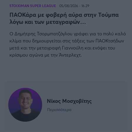
STOIXIMAN SUPER LEAGUE
05/08/2026 - 16:29
ΠΑΟΚάρα με φοβερή αύρα στην Τούμπα
λόγω και των μεταγραφών…
Ο Δημήτρης Τσορμπατζόγλου γράφει για το πολύ καλό
κλίμα που δημιουργείται στις τάξεις των ΠΑΟΚτσήδων
μετά και την μεταγραφή Γιαννούλη και ενόψει του
κρίσιμου αγώνα με την Άντερλεχτ.
Νίκος Μοσχοβίτης
Περισσότερα