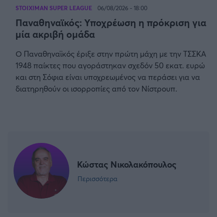
Καλαμάτα
STOIXIMAN SUPER LEAGUE
06/08/2026 - 18:00
Παναθηναϊκός: Υποχρέωση η πρόκριση για
μία ακριβή ομάδα
Ηρακλής
Ο Παναθηναϊκός έριξε στην πρώτη μάχη με την ΤΣΣΚΑ
Μπαρτσελόνα
1948 παίκτες που αγοράστηκαν σχεδόν 50 εκατ. ευρώ
και στη Σόφια είναι υποχρεωμένος να περάσει για να
Ρεάλ Μαδρίτης
διατηρηθούν οι ισορροπίες από τον Νίστρουπ.
Ατλέτικο Μαδρίτης
Μάντσεστερ Γιουνάιτεντ
Κώστας Νικολακόπουλος
Μάντσεστερ Σίτι
Περισσότερα
Λίβερπουλ
Τσέλσι