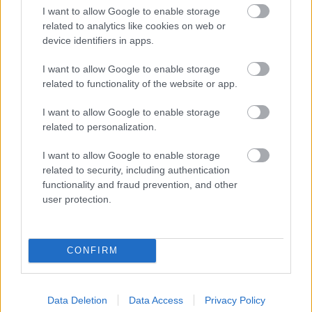
I want to allow Google to enable storage
Παναθηναϊκός: Το ρίσκο του Νίστρουπ, το
related to analytics like cookies on web or
μεγάλο πρόβλημα στη μεσαία γραμμή και η
device identifiers in apps.
τεσσάρα που ξεχάστηκε…
I want to allow Google to enable storage
Ο Γιάννης Σερέτης γράφει για την απογοητευτική μετά
related to functionality of the website or app.
το 30’ εικόνα του Παναθηναϊκού απέναντι στην ΤΣΣΚΑ
1948, τη δυσλειτουργία στη μεσαία γραμμή και το ρίσκο
I want to allow Google to enable storage
μέχρι την προσθήκη Κάνγκουα και νέου χαφ.
related to personalization.
I want to allow Google to enable storage
related to security, including authentication
functionality and fraud prevention, and other
user protection.
Νίκος Αθανασίου
CONFIRM
Περισσότερα
Data Deletion
Data Access
Privacy Policy