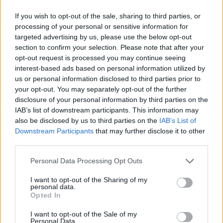
STOIXIMAN SUPER LEAGUE
06/08/2026 - 14:30
If you wish to opt-out of the sale, sharing to third parties, or
Δεδομένα δεν φοβίζει την ΑΕΚ ο
processing of your personal or sensitive information for
ανταγωνισμός!
targeted advertising by us, please use the below opt-out
section to confirm your selection. Please note that after your
Ο Γιώργος Τσακίρης παρακολούθησε Ολυμπιακό και
opt-out request is processed you may continue seeing
Παναθηναϊκό στην Ευρώπη και γράφει γιατί
interest-based ads based on personal information utilized by
δικαιολογημένα η πρωταθλήτρια θα εκκινήσει ως
us or personal information disclosed to third parties prior to
your opt-out. You may separately opt-out of the further
φαβορί του πρωταθλήματος...
disclosure of your personal information by third parties on the
IAB’s list of downstream participants. This information may
also be disclosed by us to third parties on the
IAB’s List of
Downstream Participants
that may further disclose it to other
third parties.
Please note that this website/app uses one or more Google
Personal Data Processing Opt Outs
Αντώνης Καρπετόπουλος
services and may gather and store information including but
not limited to your visit or usage behaviour. You may click to
I want to opt-out of the Sharing of my
Περισσότερα
personal data.
grant or deny consent to Google and its third-party tags to
Opted In
use your data for below specified purposes in below Google
consent section.
I want to opt-out of the Sale of my
Personal Data.