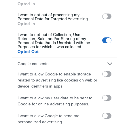
Opted In
ΠΡΟΚΡΙΜΑΤΙΚΑ EUROPA CONFERENCE LEAGUE
06/08/2026 - 12:56
I want to opt-out of processing my
Κάθε νέα αρχή και μπλέξιμο
Personal Data for Targeted Advertising.
Opted In
Ο Αντώνης Καρπετόπουλος γράφει για το ματς του
I want to opt-out of Collection, Use,
ΠΑΟ με την ΤΣΣΚΑ1948 υπενθυμίζοντας ότι οι ομάδες
Retention, Sale, and/or Sharing of my
πρέπει να χτίζονται από την άμυνα.
Personal Data that Is Unrelated with the
Purposes for which it was collected.
Opted Out
Google consents
I want to allow Google to enable storage
related to advertising like cookies on web or
device identifiers in apps.
Γιάννης Σερέτης
Περισσότερα
I want to allow my user data to be sent to
Google for online advertising purposes.
I want to allow Google to send me
personalized advertising.
ΠΡΟΚΡΙΜΑΤΙΚΑ EUROPA CONFERENCE LEAGUE
06/08/2026 - 09:30