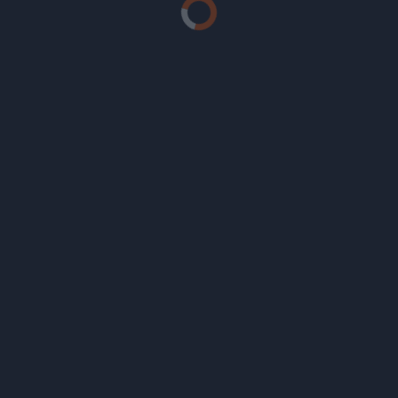
Η μητρότητα στον πάγκο
Δημήτρης Τσορμπατζόγλου
Συνεντεύξεις
Άρης
Μεγάλη μου Αγάπη
Μια Ιστορία από την Πόλη
Λεβαδειακός
ΟΦΗ
Βόλος
Ατρόμητος Αθηνών
Κηφισιά
Αστέρας Τρίπολης
Παναιτωλικός