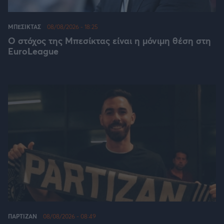
ΜΠΕΣΙΚΤΑΣ
08/08/2026 - 18:25
Ο στόχος της Μπεσίκτας είναι η μόνιμη θέση στη
EuroLeague
ΠΑΡΤΙΖΑΝ
08/08/2026 - 08:49