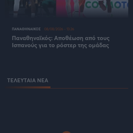
Οδηγός F1
CEV Cup
Τεχνολογία
Παναγιώτης Δαλαταριώφ
Κολύμβηση
ΑΘΛΗΤΙΚΕΣ ΜΕΤΑΔΟΣΕΙΣ
Bundesliga
EuroCup
GMotion WRC
Υγεία
Challenge Cup
Ανδρέας Δημάτος
Μπιτς Βόλεϊ
Ligue 1
Mundobasket
GMotion MotoGP
LIVE SCORE
Showbiz
Αντώνης Καλκαβούρας
Ιστιοπλοΐα
Basketaki
Εθνική Ελλάδος
ΠΑΝΑΘΗΝΑΙΚΟΣ
08/08/2026 - 13:26
GWOMEN
Αντώνης Καρπετόπουλος
Eurobasket
Κωπηλασία
Παναθηναϊκός: Αποθέωση από τους
Μουντιάλ 2026
Δημήτρης Κατσιώνης
ΑΘΛΗΤΙΚΗ ΗΧΩ
Ισπανούς για το ρόστερ της ομάδας
Ξιφασκία
Wyscout Analysis
Γιώργος Κούβαρης
ΕΚΠΟΜΠΕΣ
Σκοποβολή
Ευρώπη
Κώστας Νικολακόπουλος
GALACTICOS BY INTERWETTEN
Κόσμος
Πάλη
ΟΜΑΔΕΣ
Γιάννης Πάλλας
GAZZ FLOOR BY NOVIBET
Νίκος Παπαδογιάννης
Τάε κβον ντο
ΑΕΚ
PODCASTS
ΤΕΛΕΥΤΑΙΑ ΝΕΑ
POLE POSITION BY ALLWYN
Γιώργος Σακελλαρίου
Τζούντο
ΣΠΛΙΤ
OLD SCHOOL
GAZZETTA ACTS
Γιάννης Σερέτης
Ολυμπιακός
Πινγκ - πονγκ
Transfer Stories
ΜΕΤΑΒΙΒΑΣΗ BY NOVIBET
Gazzetta For Her
Σταύρος Σουντουλίδης
GAZZETTA SPECIALS
gMotion
Μαχητικά Αθλήματα
Θέμα Ισότητας
Δημήτρης Τομαράς
ΠΑΟΚ
Unique
Πυγμαχία
Για τον Αλέξανδρο
Γιώργος Τσακίρης
Wyscout Analysis
Άρση Βαρών
#GiatonAlki
Παναθηναϊκός
Μιχάλης Τσαμπάς
InStat Analysis