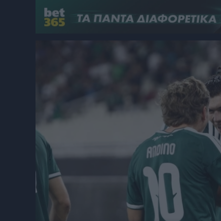
Γιώργος Τσακίρης
Πυγμαχία