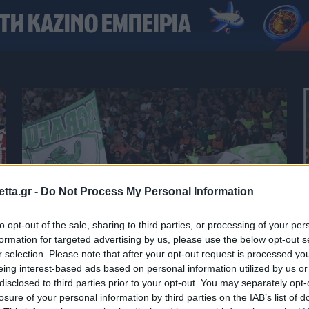
tta.gr -
Do Not Process My Personal Information
to opt-out of the sale, sharing to third parties, or processing of your per
formation for targeted advertising by us, please use the below opt-out s
r selection. Please note that after your opt-out request is processed y
CONFERENCE LEAGUE
S
06/08/2026 - 17:37
eing interest-based ads based on personal information utilized by us or
Κατάληψη στη Σόφια από τους οπαδούς
disclosed to third parties prior to your opt-out. You may separately opt-
του Παναθηναϊκού, έφυγαν ήδη 1.000
ε
losure of your personal information by third parties on the IAB’s list of