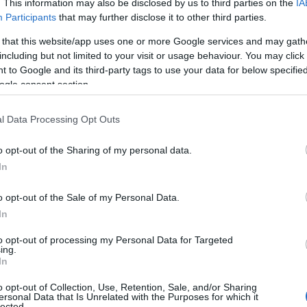
εισιτήρια
. This information may also be disclosed by us to third parties on the
IA
Participants
that may further disclose it to other third parties.
 that this website/app uses one or more Google services and may gath
including but not limited to your visit or usage behaviour. You may click 
 to Google and its third-party tags to use your data for below specifi
ogle consent section.
AUDIO
l Data Processing Opt Outs
o opt-out of the Sharing of my personal data.
In
o opt-out of the Sale of my Personal Data.
Γιώργος Τσακίρης
In
to opt-out of processing my Personal Data for Targeted
STOIXIMAN SUPER LEAGUE
L
06/08/2026 - 14:30
ing.
Δεδομένα δεν φοβίζει την ΑΕΚ ο
In
ανταγωνισμός!
o opt-out of Collection, Use, Retention, Sale, and/or Sharing
ersonal Data that Is Unrelated with the Purposes for which it
lected.