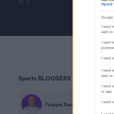
2
Opted 
Google 
I want t
web or d
I want t
purpose
I want 
I want t
web or d
Sports BLOGGERS
I want t
or app.
I want t
Γιώργος Σακελλαρίου
I want t