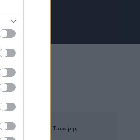
3
a
Γιώργος Τσακίρης