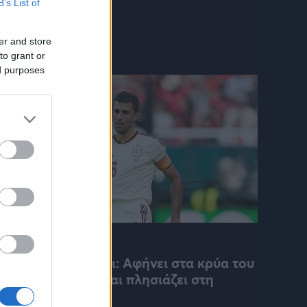
B’s List of
er and store
to grant or
ed purposes
A LIGA
06/08/2026 - 17:09
Ανατροπή με Ρόδρι: Αφήνει στα κρύα του
λουτρού τη Ρεάλ και πλησιάζει στη
Μπάρτσα!