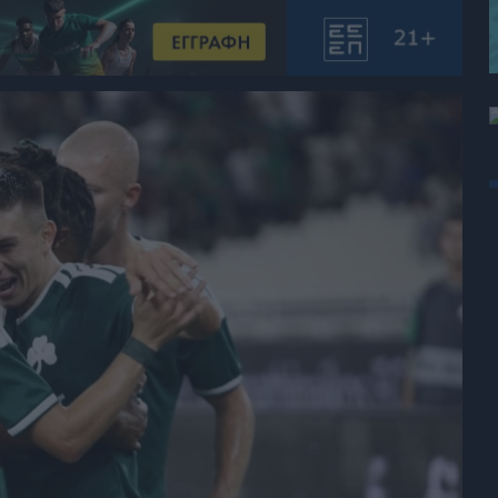
Μια Ιστο
Μιχάλης Τσαμπάς
Δημήτρης Τσ
Άρση Βαρών
FOLLOW US