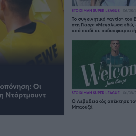
STOIXIMAN SUPER LEAGUE
06/08/2
Το συγκινητικό «αντίο» του 
στη Γκιορ: «Μεγάλωσα εδώ,
από παιδί σε ποδοσφαιριστή
ροπόνηση: Οι
τη Ντόρτμουντ
STOIXIMAN SUPER LEAGUE
06/08/2
Ο Λεβαδειακός απέκτησε το
Μπαουζά