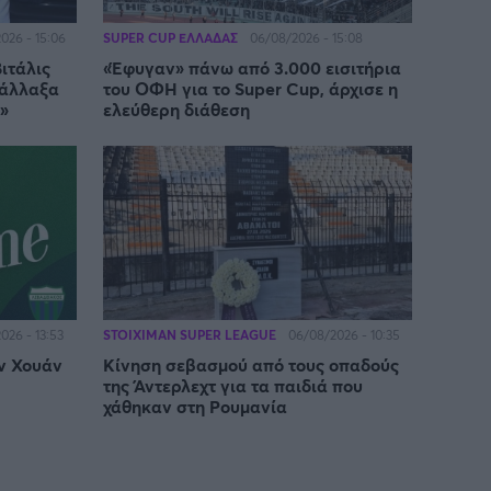
SUPER CUP ΕΛΛΑΔΑΣ
026 - 15:06
06/08/2026 - 15:08
Βιτάλις
«Έφυγαν» πάνω από 3.000 εισιτήρια
 άλλαξα
του ΟΦΗ για το Super Cup, άρχισε η
»
ελεύθερη διάθεση
STOIXIMAN SUPER LEAGUE
026 - 13:53
06/08/2026 - 10:35
ν Χουάν
Κίνηση σεβασμού από τους οπαδούς
της Άντερλεχτ για τα παιδιά που
χάθηκαν στη Ρουμανία