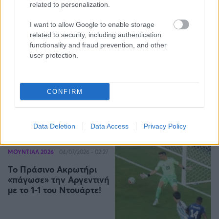
related to personalization.
I want to allow Google to enable storage
related to security, including authentication
ΜΟΥΝΤΙΑΛ 2026
04/07/2026 - 03:14
functionality and fraud prevention, and other
Ο Μαρτίνες έκανε το 2-1
user protection.
στο δεύτερο λεπτό της
παράτασης για την
Αργεντινή!
CONFIRM
Data Deletion
Data Access
Privacy Policy
ΜΟΥΝΤΙΑΛ 2026
04/07/2026 - 02:27
Το Πράσινο Ακρωτήρι
«πάγωσε» την Αργεντινή
με το 1-1 του Ντουάρτε!