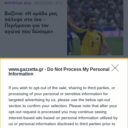
ΜΟΥΝΤΙΑΛ 2026
04/07/2026 - 10:22
Βοζίνια: «Η ομάδα μας
πάλεψε στα ίσα -
Περήφανοι για τον
αγώνα που δώσαμε»
www.gazzetta.gr -
Do Not Process My Personal
ΜΟΥΝΤΙΑΛ 2026
04/07/2026 - 07:15
Information
Η Αίγυπτος έγραψε
ιστορία: Τα highlights
If you wish to opt-out of the sale, sharing to third parties, or
της τελευταίας ημέρας
processing of your personal or sensitive information for
των «32»
targeted advertising by us, please use the below opt-out
section to confirm your selection. Please note that after your
6
opt-out request is processed you may continue seeing
interest-based ads based on personal information utilized by
us or personal information disclosed to third parties prior to