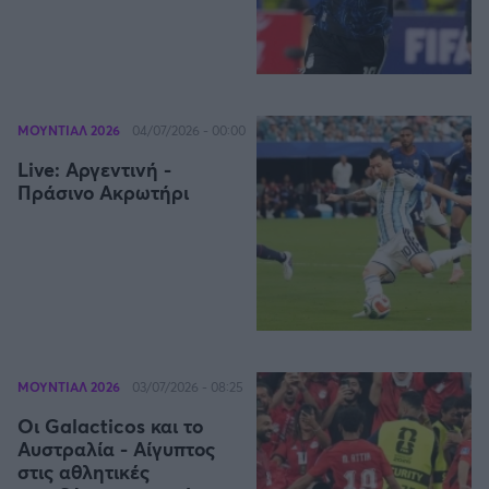
ΜΟΥΝΤΙΑΛ 2026
04/07/2026 - 00:00
Live: Αργεντινή -
Πράσινο Ακρωτήρι
ΜΟΥΝΤΙΑΛ 2026
03/07/2026 - 08:25
Οι Galacticos και το
Αυστραλία - Αίγυπτος
στις αθλητικές