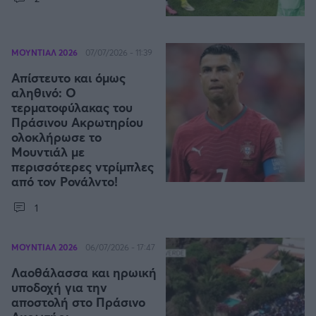
Άρσεναλ
ΜΟΥΝΤΙΑΛ 2026
07/07/2026 - 11:39
Γιουβέντους
Απίστευτο και όμως
αληθινό: Ο
τερματοφύλακας του
Μίλαν
Πράσινου Ακρωτηρίου
ολοκλήρωσε το
Μουντιάλ με
Ίντερ
περισσότερες ντρίμπλες
από τον Ρονάλντο!
Μπάγερν Μονάχου
1
Παρί Σεν Ζερμέν
ΜΟΥΝΤΙΑΛ 2026
06/07/2026 - 17:47
Λαοθάλασσα και ηρωική
υποδοχή για την
αποστολή στο Πράσινο