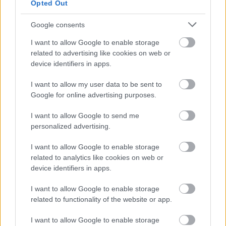
Opted Out
Google consents
ΜΟΥΝΤΙΑΛ 2026
04/07/2026 - 03:45
I want to allow Google to enable storage
Ραψωδία από το
related to advertising like cookies on web or
Πράσινο Ακρωτήρι, αλλά
device identifiers in apps.
η Αργεντινή πήρε τη
ματσάρα του Μουντιάλ!
I want to allow my user data to be sent to
Google for online advertising purposes.
96
I want to allow Google to send me
personalized advertising.
ΜΟΥΝΤΙΑΛ 2026
04/07/2026 - 03:31
I want to allow Google to enable storage
related to analytics like cookies on web or
Απίστευτο: Το γκολ-
device identifiers in apps.
ποίημα του Καμπράλ για
το 2-2 του Πράσινου
I want to allow Google to enable storage
Ακρωτηρίου στο 103'!
related to functionality of the website or app.
I want to allow Google to enable storage