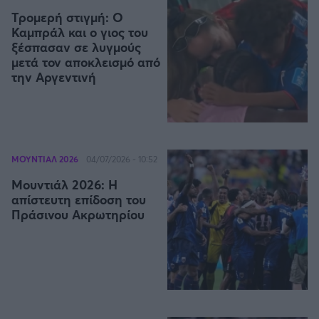
Τρομερή στιγμή: Ο
Καμπράλ και ο γιος του
ξέσπασαν σε λυγμούς
μετά τον αποκλεισμό από
την Αργεντινή
ΜΟΥΝΤΙΑΛ 2026
04/07/2026 - 10:52
Μουντιάλ 2026: Η
απίστευτη επίδοση του
Πράσινου Ακρωτηρίου