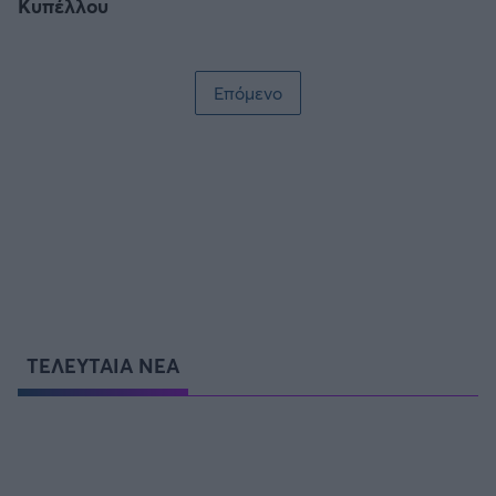
Κυπέλλου
Σελιδοποίηση
Επόμενο
ΤΕΛΕΥΤΑΙΑ ΝΕΑ