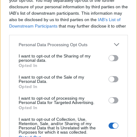
your opt-out. You may separately opt-out of the further
disclosure of your personal information by third parties on the
IAB’s list of downstream participants. This information may
Το καλά κρυμμένο μυστικό της Κρήτης: Το φαράγγι
των Αγίων και η μαγευτική παραλία στο Λιβυκό
also be disclosed by us to third parties on the
IAB’s List of
Downstream Participants
that may further disclose it to other
third parties.
6 γραφικά χωριά των Κυκλάδων που αξίζει να
ανακαλύψετε
Please note that this website/app uses one or more Google
Personal Data Processing Opt Outs
services and may gather and store information including but
not limited to your visit or usage behaviour. You may click to
I want to opt-out of the Sharing of my
personal data.
grant or deny consent to Google and its third-party tags to
Opted In
use your data for below specified purposes in below Google
consent section.
I want to opt-out of the Sale of my
Personal Data.
Opted In
I want to opt-out of processing my
Personal Data for Targeted Advertising.
Opted In
I want to opt-out of Collection, Use,
Retention, Sale, and/or Sharing of my
Personal Data that Is Unrelated with the
Purposes for which it was collected.