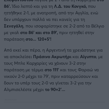
86'.
Ίδιο λεπτό και για τη
Λ.Δ. του Κονγκό,
που
ηττήθηκε 2-1, με ανατροπή, από την Αγγλία, ενώ
δεν υπάρχουν πολλά να πει κανείς για τη
Σενεγάλη
, που ισοφαρίστηκε σε 2-2 από το Βέλγιο
με γκολ
στο 86' και στο 89',
πριν ηττηθεί στην
παράταση
στο... 120+5'!
Από εκεί και πέρα, η Αργεντινή τα χρειάστηκε για
να αποκλείσει
Πράσινο Ακρωτήρι
και
Αίγυπτο
, με
τους Μπλε Καρχαρίες να χάνουν 3-2 στην
παράταση με τέρμα
στο 111'
και τους Φαραώ να
νικούν 2-0 μέχρι το 79', πριν καταρρεύσουν και
δουν το υπέρ τους 2-0 να γίνεται 3-2 για την
Αλμπισελέστε μέχρι
το 90+2'...