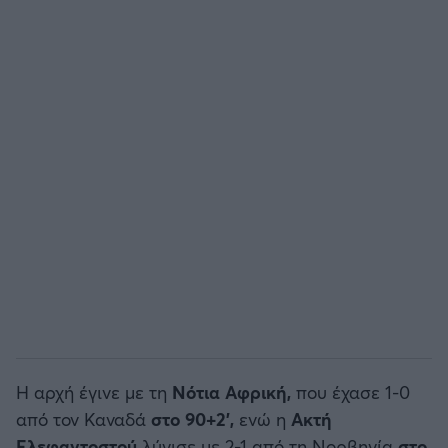
EREDIVISIE
Άρσεναλ
CYPRUS LEAGUE BY STOIXIMAN
Γιουβέντους
Παγκόσμιο Κύπελλο Συλλόγων 2025
Μίλαν
LIGA PORTUGAL BETCLIC
Ίντερ
Α' Εθνική Γυναικών
Μπάγερν Μονάχου
SUPER CUP Ελλάδας
Παρί Σεν Ζερμέν
Η αρχή έγινε με τη
Νότια Αφρική,
που έχασε 1-0
από τον Καναδά
στο 90+2',
ενώ η
Ακτή
Ελεφαντοστού
λύγισε με 2-1 από τη Νορβηγία
στο