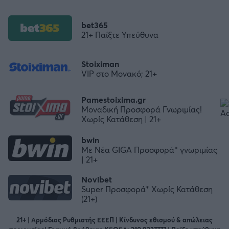
bet365
21+ Παίξτε Υπεύθυνα
Stoiximan
VIP στο Μονακό; 21+
Pamestoixima.gr
Μοναδική Προσφορά Γνωριμίας!
Χωρίς Κατάθεση | 21+
bwin
Με Νέα GIGA Προσφορά* γνωριμίας
| 21+
Novibet
Super Προσφορά* Χωρίς Κατάθεση
(21+)
21+ | Αρμόδιος Ρυθμιστής ΕΕΕΠ | Κίνδυνος εθισμού & απώλειας