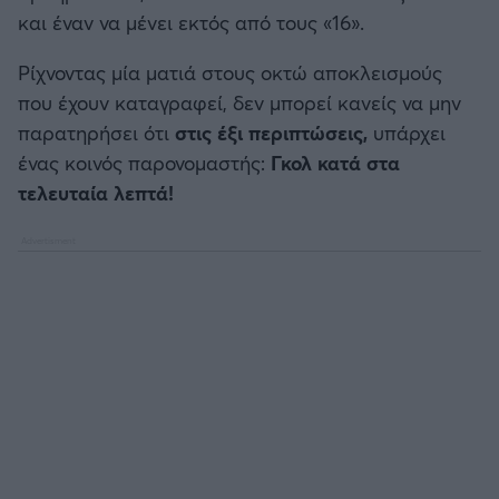
Καλαμάτα
και έναν να μένει εκτός από τους «16».
Προκριματικά MUNDIAL 2026
Ρίχνοντας μία ματιά στους οκτώ αποκλεισμούς
Ηρακλής
που έχουν καταγραφεί, δεν μπορεί κανείς να μην
Προκριματικά EURO
παρατηρήσει ότι
στις έξι περιπτώσεις,
υπάρχει
Μπαρτσελόνα
ένας κοινός παρονομαστής:
Γκολ κατά στα
CONFERENCE LEAGUE
τελευταία λεπτά!
Ρεάλ Μαδρίτης
Διεθνή Φιλικά
Ατλέτικο Μαδρίτης
Ποδόσφαιρο Γυναικών
Μάντσεστερ Γιουνάιτεντ
EFL CUP
Μάντσεστερ Σίτι
COPA AFRICA
Λίβερπουλ
MLS
Τσέλσι