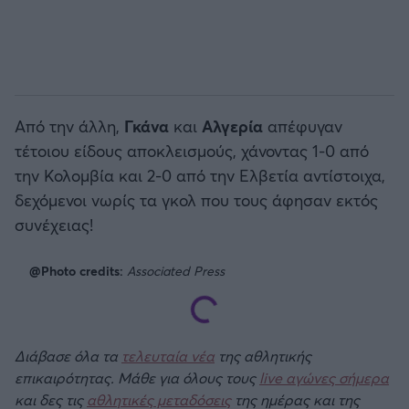
Από την άλλη,
Γκάνα
και
Αλγερία
απέφυγαν
τέτοιου είδους αποκλεισμούς, χάνοντας 1-0 από
την Κολομβία και 2-0 από την Ελβετία αντίστοιχα,
δεχόμενοι νωρίς τα γκολ που τους άφησαν εκτός
συνέχειας!
@Photo credits:
Associated Press
Διάβασε όλα τα
τελευταία νέα
της αθλητικής
επικαιρότητας. Μάθε για όλους τους
live αγώνες σήμερα
και δες τις
αθλητικές μεταδόσεις
της ημέρας και της