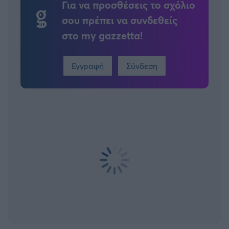
Για να προσθέσεις το σχόλιο
σου πρέπει να συνδεθείς
στο my gazzetta!
Εγγραφή
Σύνδεση