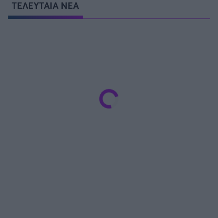
ΤΕΛΕΥΤΑΙΑ ΝΕΑ