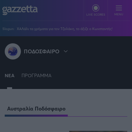
Παράκαμψη προς το κυρίως περιεχόμενο
MENU
LIVE SCORES
Slogun:
ΧΑΛάλι τα χρήματα για τον Τζολάκη, το άξιζε ο Κωνσταντής!
ΠΟΔΟΣΦΑΙΡΟ
ΠΟΔΟΣΦΑΙΡΟ
Stoiximan Super League
ΜΠΑΣΚΕΤ
Super League 2
Stoiximan GBL
Όλα τα αθλήματα
ΒΟΛΕΪ
Champions League
ΝΕΑ
EuroLeague
ΠΡΟΓΡΑΜΜΑ
Novibet Volley League
ΑΛΛΑ ΣΠΟΡ
ΜΠΑΣΚΕΤ
Europa League
Champions League
Volley League Γυναικών
Τένις
PLUS
Conference League
NBA
ΠΟΔΟΣΦΑΙΡΟ
Pre League
Χάντμπολ
Πολιτική
Κύπελλο Ελλάδας
Εθνική Μπάσκετ
BLOGGERS
Κύπελλο Ανδρών
Αυστραλία Ποδόσφαιρο
Πόλο
Κοινωνία
Premier League
Elite League
Νίκος Αθανασίου
GMOTION
Κύπελλο Γυναικών
Διεθνή
Στίβος
La Liga
Δημήτρης Βέργος
Α1 Γυναικών
GMotion F1
Champions League
Viral
ΠΡΩΤΟΣΕΛΙΔΑ
Γυμναστική
Serie A
Βασίλης Βλαχόπουλος
Κύπελλο Ελλάδος