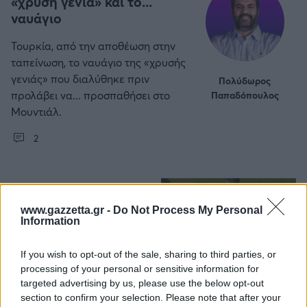
«χρυσή γενιά» και το...
ναυάγιο
Τουρκία, από την αποθέωση στην
ταπείνωση, το ναυάγιο της «χρυσής
γενιάς» που διαλύθηκε πριν
Πολύδωρος
προλάβει να... προσπαθήσει στο
Παπαδόπουλος
Μουντιάλ.
2
ΜΟΥΝΤΙΑΛ 2026
20/06/2026 - 09:43
Τι περιείχε το ρόφημα
www.gazzetta.gr -
Do Not Process My Personal
Information
που ήπιε ο διαιτητής του
ΗΠΑ - Αυστραλία και
ξεπέρασε αμέσως τις
If you wish to opt-out of the sale, sharing to third parties, or
κράμπες;
processing of your personal or sensitive information for
targeted advertising by us, please use the below opt-out
section to confirm your selection. Please note that after your