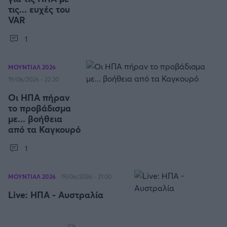
τις... ευχές του
VAR
1
ΜΟΥΝΤΙΑΛ 2026
19/06/2026 - 22:20
Οι ΗΠΑ πήραν
το προβάδισμα
με... βοήθεια
από τα Καγκουρό
1
ΜΟΥΝΤΙΑΛ 2026
19/06/2026 - 21:00
Live: ΗΠΑ - Αυστραλία