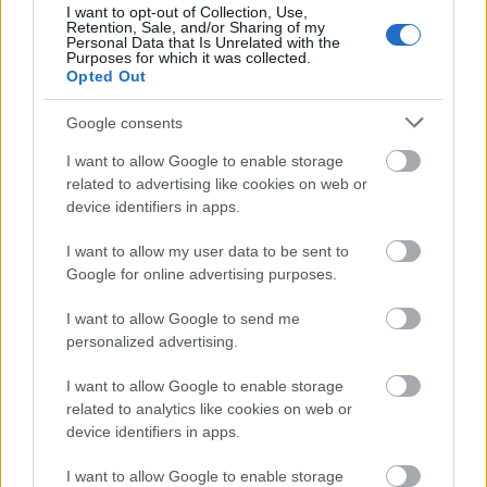
I want to opt-out of Collection, Use,
Retention, Sale, and/or Sharing of my
Personal Data that Is Unrelated with the
Purposes for which it was collected.
Opted Out
ΜΟΥΝΤΙΑΛ 2026
20/06/2026 - 00:10
Google consents
Τα highlights από τη
νίκη - πρόκριση των
I want to allow Google to enable storage
ΗΠΑ κόντρα στην
related to advertising like cookies on web or
Αυστραλία
device identifiers in apps.
I want to allow my user data to be sent to
Google for online advertising purposes.
I want to allow Google to send me
personalized advertising.
ΜΟΥΝΤΙΑΛ 2026
20/06/2026 - 00:09
I want to allow Google to enable storage
Στο έδαφος με
related to analytics like cookies on web or
κράμπες ο
device identifiers in apps.
Τσβάιερ στις
καθυστερήσεις
I want to allow Google to enable storage