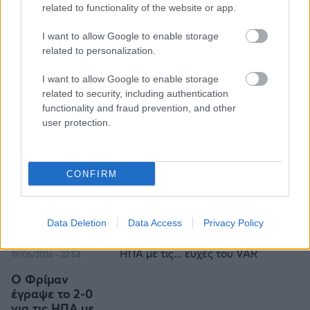
του αγώνα των
related to functionality of the website or app.
ΗΠΑ με την
Αυστραλία
I want to allow Google to enable storage
related to personalization.
I want to allow Google to enable storage
ΜΟΥΝΤΙΑΛ 2026
related to security, including authentication
20/06/2026 - 00:05
functionality and fraud prevention, and other
user protection.
Οι ΗΠΑ έγραψαν
ιστορία και
προκρίθηκαν
στους «32»!
CONFIRM
2
Data Deletion
Data Access
Privacy Policy
ΜΟΥΝΤΙΑΛ 2026
19/06/2026 - 22:54
Ο Φρίμαν
έγραψε το 2-0
για τις ΗΠΑ με