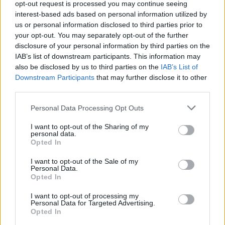
opt-out request is processed you may continue seeing
interest-based ads based on personal information utilized by
us or personal information disclosed to third parties prior to
ΜΟΥΝΤΙΑΛ 2026
20/06/2026 - 08:24
your opt-out. You may separately opt-out of the further
disclosure of your personal information by third parties on the
Η βαθμολογία και το
IAB’s list of downstream participants. This information may
πρόγραμμα του τέταρτου
also be disclosed by us to third parties on the
IAB’s List of
ομίλου, μετά τον
Downstream Participants
that may further disclose it to other
αποκλεισμό της
third parties.
Τουρκίας
Please note that this website/app uses one or more Google
Personal Data Processing Opt Outs
services and may gather and store information including but
not limited to your visit or usage behaviour. You may click to
I want to opt-out of the Sharing of my
personal data.
grant or deny consent to Google and its third-party tags to
Opted In
use your data for below specified purposes in below Google
ΜΟΥΝΤΙΑΛ 2026
20/06/2026 - 08:16
consent section.
I want to opt-out of the Sale of my
Τα highlights της
Personal Data.
βραδιάς με την τριάρα
Opted In
της Βραζιλίας και τη νέα
ήττα των Τούρκων
I want to opt-out of processing my
Personal Data for Targeted Advertising.
Opted In