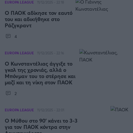
EUROPA LEAGUE
11/12/2025 - 22:18
Ο ΠΑΟΚ αδίκησε τον εαυτό
του και αδικήθηκε στο
Ράζγκραντ
4
EUROPA LEAGUE
11/12/2025 - 22:16
Ο Κωνσταντέλιας άγγιξε το
γκολ της χρονιάς, αλλά ο
Μπόνμαν του το στέρησε και
μαζί και τη νίκη στον ΠΑΟΚ
2
EUROPA LEAGUE
11/12/2025 - 22:01
Ο Μύθου στο 90' κάνει το 3-3
για τον ΠΑΟΚ κόντρα στην