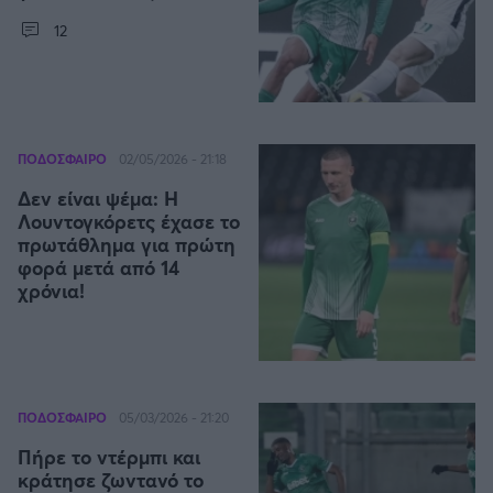
12
ΠΟΔΟΣΦΑΙΡΟ
02/05/2026 - 21:18
Δεν είναι ψέμα: Η
Λουντογκόρετς έχασε το
πρωτάθλημα για πρώτη
φορά μετά από 14
χρόνια!
ΠΟΔΟΣΦΑΙΡΟ
05/03/2026 - 21:20
Πήρε το ντέρμπι και
κράτησε ζωντανό το