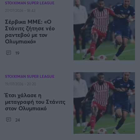
Οδηγός F1
CEV Cup
Τεχνολογία
STOIXIMAN SUPER LEAGUE
Παναγιώτης Δαλαταριώφ
Κολύμβηση
ΑΘΛΗΤΙΚΕΣ ΜΕΤΑΔΟΣΕΙΣ
Bundesliga
EuroCup
GMotion WRC
27/07/2026 - 18:42
Υγεία
Challenge Cup
Ανδρέας Δημάτος
Μπιτς Βόλεϊ
Ligue 1
Mundobasket
GMotion MotoGP
LIVE SCORE
Σέρβικα ΜΜΕ: «Ο
Showbiz
Αντώνης Καλκαβούρας
Ιστιοπλοΐα
Στάνιτς ζήτησε νέο
Basketaki
Εθνική Ελλάδος
GWOMEN
Αντώνης Καρπετόπουλος
ραντεβού με τον
Eurobasket
Κωπηλασία
Ολυμπιακό»
Μουντιάλ 2026
Δημήτρης Κατσιώνης
ΑΘΛΗΤΙΚΗ ΗΧΩ
Ξιφασκία
Wyscout Analysis
Γιώργος Κούβαρης
19
ΕΚΠΟΜΠΕΣ
Σκοποβολή
Ευρώπη
Κώστας Νικολακόπουλος
GALACTICOS BY INTERWETTEN
Κόσμος
Πάλη
ΟΜΑΔΕΣ
Γιάννης Πάλλας
GAZZ FLOOR BY NOVIBET
STOIXIMAN SUPER LEAGUE
Νίκος Παπαδογιάννης
Τάε κβον ντο
ΑΕΚ
PODCASTS
19/07/2026 - 20:20
POLE POSITION BY ALLWYN
Γιώργος Σακελλαρίου
Τζούντο
ΣΠΛΙΤ
OLD SCHOOL
Έτσι χάλασε η
GAZZETTA ACTS
Γιάννης Σερέτης
Ολυμπιακός
Πινγκ - πονγκ
Transfer Stories
μεταγραφή του Στάνιτς
ΜΕΤΑΒΙΒΑΣΗ BY NOVIBET
Gazzetta For Her
Σταύρος Σουντουλίδης
GAZZETTA SPECIALS
στον Ολυμπιακό
gMotion
Μαχητικά Αθλήματα
Θέμα Ισότητας
Δημήτρης Τομαράς
ΠΑΟΚ
Unique
24
Πυγμαχία
Για τον Αλέξανδρο
Γιώργος Τσακίρης
Wyscout Analysis
Άρση Βαρών
#GiatonAlki
Παναθηναϊκός
Μιχάλης Τσαμπάς
InStat Analysis