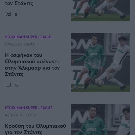
τον Στάνιτς
8
STOIXIMAN SUPER LEAGUE
17/06/2026 - 06:00
Η «σφήνα» του
Ολυμπιακού απέναντι
στην Άλκμααρ για τον
Στάνιτς
15
STOIXIMAN SUPER LEAGUE
10/06/2026 - 03:00
Κρούση του Ολυμπιακού
για τον Στάνιτς