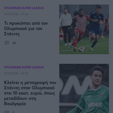
Η μητρότητα στον πάγκο
Δημήτρης Τσορμπατζόγλου
Συνεντεύξεις
Άρης
STOIXIMAN SUPER LEAGUE
Μεγάλη μου Αγάπη
12/07/2026 - 21:34
Μια Ιστορία από την Πόλη
Λεβαδειακός
Τι προκύπτει από τον
Ολυμπιακό για τον
Στάνιτς
ΟΦΗ
19
Βόλος
Ατρόμητος Αθηνών
STOIXIMAN SUPER LEAGUE
11/07/2026 - 00:07
Κηφισιά
Κλείνει η μεταγραφή του
Στάνιτς στον Ολυμπιακό
Αστέρας Τρίπολης
στα 10 εκατ. ευρώ, όπως
μεταδίδουν στη
Παναιτωλικός
Βουλγαρία
7