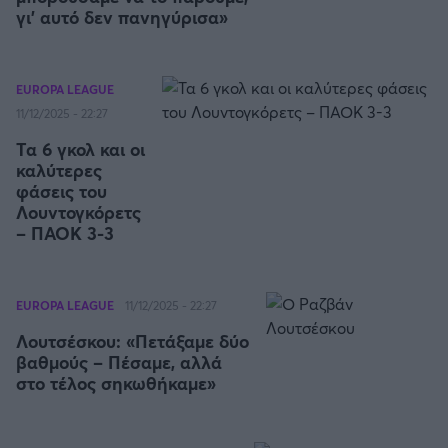
γι’ αυτό δεν πανηγύρισα»
EUROPA LEAGUE
11/12/2025 - 22:27
Τα 6 γκολ και οι
καλύτερες
φάσεις του
Λουντογκόρετς
– ΠΑΟΚ 3-3
EUROPA LEAGUE
11/12/2025 - 22:27
Λουτσέσκου: «Πετάξαμε δύο
βαθμούς – Πέσαμε, αλλά
στο τέλος σηκωθήκαμε»