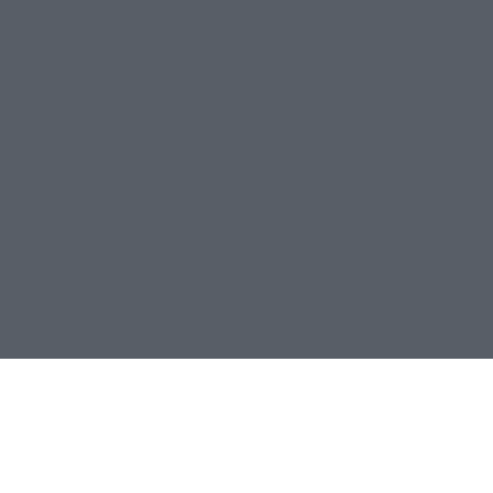
FOLLOW US