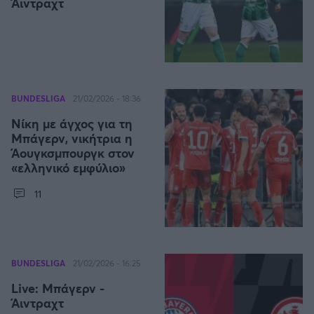
Άιντραχτ
BUNDESLIGA
21/02/2026 - 18:36
Νίκη με άγχος για τη
Μπάγερν, νικήτρια η
Άουγκσμπουργκ στον
«ελληνικό εμφύλιο»
11
BUNDESLIGA
21/02/2026 - 16:25
Live: Μπάγερν -
Άιντραχτ