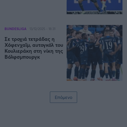
BUNDESLIGA
13/12/2025 - 18:31
Σε τροχιά τετράδας η
Χόφενχαϊμ, αυτογκόλ του
Κουλιεράκη στη νίκη της
Βόλφσμπουργκ
Σελιδοποίηση
Επόμενο