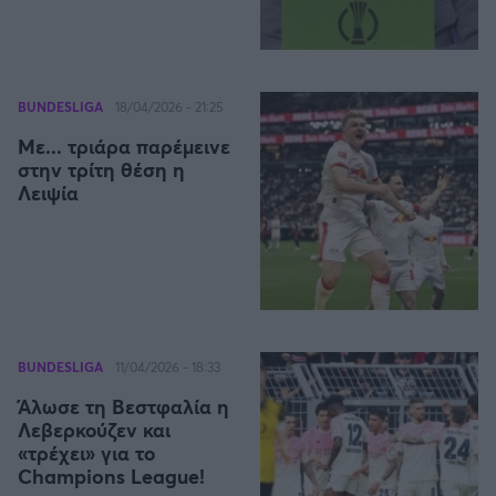
BUNDESLIGA
18/04/2026 - 21:25
Με... τριάρα παρέμεινε
στην τρίτη θέση η
Λειψία
BUNDESLIGA
11/04/2026 - 18:33
Άλωσε τη Βεστφαλία η
Λεβερκούζεν και
«τρέχει» για το
Champions League!