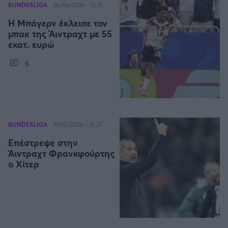
Οδηγός F1
CEV Cup
Τεχνολογία
BUNDESLIGA
26/06/2026 - 12:31
Παναγιώτης Δαλαταριώφ
Κολύμβηση
ΑΘΛΗΤΙΚΕΣ ΜΕΤΑΔΟΣΕΙΣ
Bundesliga
EuroCup
GMotion WRC
Υγεία
Challenge Cup
Η Μπάγερν έκλεισε τον
Ανδρέας Δημάτος
Μπιτς Βόλεϊ
Ligue 1
Mundobasket
GMotion MotoGP
LIVE SCORE
μπακ της Άιντραχτ με 55
Showbiz
Αντώνης Καλκαβούρας
εκατ. ευρώ
Ιστιοπλοΐα
Basketaki
Εθνική Ελλάδος
GWOMEN
Αντώνης Καρπετόπουλος
Eurobasket
Κωπηλασία
5
Μουντιάλ 2026
Δημήτρης Κατσιώνης
ΑΘΛΗΤΙΚΗ ΗΧΩ
Ξιφασκία
Wyscout Analysis
Γιώργος Κούβαρης
ΕΚΠΟΜΠΕΣ
Σκοποβολή
Ευρώπη
Κώστας Νικολακόπουλος
GALACTICOS BY INTERWETTEN
Κόσμος
Πάλη
ΟΜΑΔΕΣ
Γιάννης Πάλλας
GAZZ FLOOR BY NOVIBET
BUNDESLIGA
31/05/2026 - 16:27
Νίκος Παπαδογιάννης
Τάε κβον ντο
ΑΕΚ
PODCASTS
POLE POSITION BY ALLWYN
Επέστρεψε στην
Γιώργος Σακελλαρίου
Τζούντο
ΣΠΛΙΤ
Άιντραχτ Φρανκφούρτης
OLD SCHOOL
GAZZETTA ACTS
Γιάννης Σερέτης
Ολυμπιακός
Πινγκ - πονγκ
ο Χίτερ
Transfer Stories
ΜΕΤΑΒΙΒΑΣΗ BY NOVIBET
Gazzetta For Her
Σταύρος Σουντουλίδης
GAZZETTA SPECIALS
gMotion
Μαχητικά Αθλήματα
Θέμα Ισότητας
Δημήτρης Τομαράς
ΠΑΟΚ
Unique
Πυγμαχία
Για τον Αλέξανδρο
Γιώργος Τσακίρης
Wyscout Analysis
Άρση Βαρών
#GiatonAlki
Παναθηναϊκός
Μιχάλης Τσαμπάς
InStat Analysis