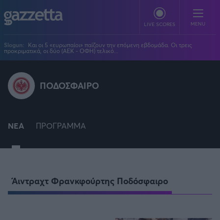
Παράκαμψη προς το κυρίως περιεχόμενο
MENU
LIVE SCORES
Slogun:
Και οι 5 «ευρωπαίοι» παίζουν την επόμενη εβδομάδα. Οι τρεις
προκριματικά, οι δύο (ΑΕΚ - ΟΦΗ) τελικό...
ΠΟΔΟΣΦΑΙΡΟ
ΠΟΔΟΣΦΑΙΡΟ
Stoiximan Super League
ΜΠΑΣΚΕΤ
Super League 2
Stoiximan GBL
ΒΟΛΕΪ
Champions League
ΝΕΑ
EuroLeague
ΠΡΟΓΡΑΜΜΑ
Novibet Volley League
ΑΛΛΑ ΣΠΟΡ
Europa League
Champions League
Volley League Γυναικών
Τένις
PLUS
Conference League
NBA
Pre League
Χάντμπολ
Πολιτική
Κύπελλο Ελλάδας
Εθνική Μπάσκετ
BLOGGERS
Κύπελλο Ανδρών
Άιντραχτ Φρανκφούρτης Ποδόσφαιρο
Πόλο
Κοινωνία
Premier League
Elite League
Νίκος Αθανασίου
GMOTION
Κύπελλο Γυναικών
Διεθνή
Στίβος
La Liga
Δημήτρης Βέργος
Α1 Γυναικών
GMotion F1
Champions League
Viral
ΠΡΩΤΟΣΕΛΙΔΑ
Γυμναστική
Serie A
Βασίλης Βλαχόπουλος
Κύπελλο Ελλάδος