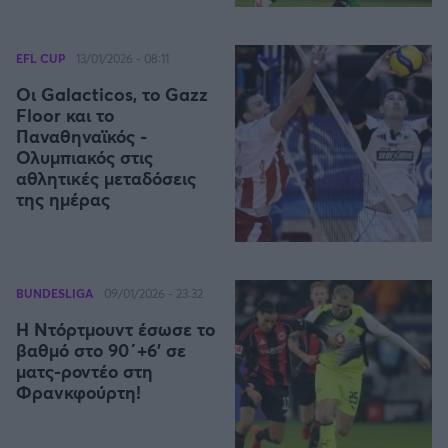
EFL CUP
13/01/2026 - 08:11
Οι Galacticos, το Gazz
Floor και το
Παναθηναϊκός -
Ολυμπιακός στις
αθλητικές μεταδόσεις
της ημέρας
BUNDESLIGA
09/01/2026 - 23:32
Η Ντόρτμουντ έσωσε το
βαθμό στο 90΄+6' σε
ματς-ροντέο στη
Φρανκφούρτη!