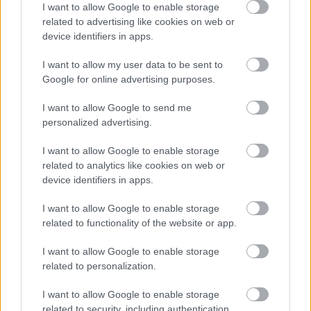
I want to allow Google to enable storage
Άλμπερτ Ριέρα, ο
related to advertising like cookies on web or
εκλεκτός για τον πάγκο
device identifiers in apps.
της Άιντραχτ!
I want to allow my user data to be sent to
Google for online advertising purposes.
I want to allow Google to send me
personalized advertising.
I want to allow Google to enable storage
CHAMPIONS LEAGUE
related to analytics like cookies on web or
22/01/2026 - 00:26
device identifiers in apps.
Champions League: Τα
I want to allow Google to enable storage
29 γκολ και τα highlights
related to functionality of the website or app.
της βραδιάς (vid)
I want to allow Google to enable storage
related to personalization.
I want to allow Google to enable storage
related to security, including authentication