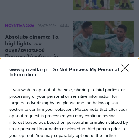
ΜΟΥΝΤΙΑΛ 2026
03/07/2026 - 04:44
Absolute cinema: Τα
highlights του
συγκλονιστικού
Πορτογαλία-Κροατία
www.gazzetta.gr -
Do Not Process My Personal
Information
If you wish to opt-out of the sale, sharing to third parties, or
processing of your personal or sensitive information for
ΜΟΥΝΤΙΑΛ 2026
03/07/2026 - 04:20
targeted advertising by us, please use the below opt-out
Η ανατροπή από τον
section to confirm your selection. Please note that after your
Ράμος και το ακυρωθέν
opt-out request is processed you may continue seeing
γκολ του Γκβάρντιολ:
interest-based ads based on personal information utilized by
Δείτε όλο το δράμα των
us or personal information disclosed to third parties prior to
καθυστερήσεων του
your opt-out. You may separately opt-out of the further