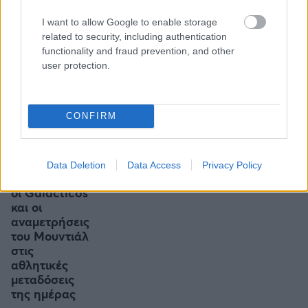
Ρονάλντο Vs
Μόντριτς: Οι
I want to allow Google to enable storage
ενδεκάδες του
related to security, including authentication
Πορτογαλία-
functionality and fraud prevention, and other
Κροατία
user protection.
ΜΟΥΝΤΙΑΛ 2026
CONFIRM
02/07/2026 - 08:37
Το Ρουμανία
- Ελλάδα, το
Data Deletion
Data Access
Privacy Policy
Gazz Floor,
οι Galacticos
και οι
αναμετρήσεις
του Μουντιάλ
στις
αθλητικές
μεταδόσεις
της ημέρας