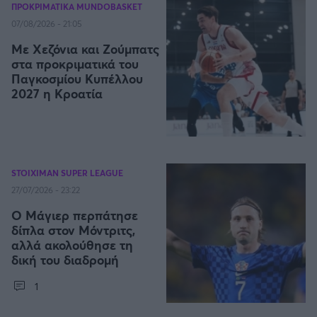
Οδηγός F1
CEV Cup
Τεχνολογία
ΠΡΟΚΡΙΜΑΤΙΚΑ MUNDOBASKET
Παναγιώτης Δαλαταριώφ
Κολύμβηση
ΑΘΛΗΤΙΚΕΣ ΜΕΤΑΔΟΣΕΙΣ
Bundesliga
EuroCup
GMotion WRC
07/08/2026 - 21:05
Υγεία
Challenge Cup
Ανδρέας Δημάτος
Μπιτς Βόλεϊ
Ligue 1
Mundobasket
GMotion MotoGP
LIVE SCORE
Με Χεζόνια και Ζούμπατς
Showbiz
Αντώνης Καλκαβούρας
Ιστιοπλοΐα
στα προκριματικά του
Basketaki
Εθνική Ελλάδος
GWOMEN
Αντώνης Καρπετόπουλος
Παγκοσμίου Κυπέλλου
Eurobasket
Κωπηλασία
2027 η Κροατία
Μουντιάλ 2026
Δημήτρης Κατσιώνης
ΑΘΛΗΤΙΚΗ ΗΧΩ
Ξιφασκία
Wyscout Analysis
Γιώργος Κούβαρης
ΕΚΠΟΜΠΕΣ
Σκοποβολή
Ευρώπη
Κώστας Νικολακόπουλος
GALACTICOS BY INTERWETTEN
Κόσμος
Πάλη
ΟΜΑΔΕΣ
Γιάννης Πάλλας
GAZZ FLOOR BY NOVIBET
STOIXIMAN SUPER LEAGUE
Νίκος Παπαδογιάννης
Τάε κβον ντο
ΑΕΚ
PODCASTS
27/07/2026 - 23:22
POLE POSITION BY ALLWYN
Γιώργος Σακελλαρίου
Τζούντο
ΣΠΛΙΤ
OLD SCHOOL
Ο Μάγιερ περπάτησε
GAZZETTA ACTS
Γιάννης Σερέτης
Ολυμπιακός
Πινγκ - πονγκ
Transfer Stories
δίπλα στον Μόντριτς,
ΜΕΤΑΒΙΒΑΣΗ BY NOVIBET
Gazzetta For Her
Σταύρος Σουντουλίδης
GAZZETTA SPECIALS
αλλά ακολούθησε τη
gMotion
Μαχητικά Αθλήματα
Θέμα Ισότητας
δική του διαδρομή
Δημήτρης Τομαράς
ΠΑΟΚ
Unique
Πυγμαχία
Για τον Αλέξανδρο
Γιώργος Τσακίρης
Wyscout Analysis
1
Άρση Βαρών
#GiatonAlki
Παναθηναϊκός
Μιχάλης Τσαμπάς
InStat Analysis