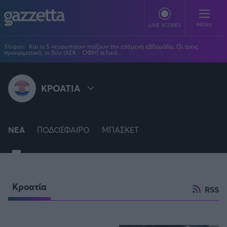
Παράκαμψη προς το κυρίως περιεχόμενο
MENU
LIVE SCORES
Slogun:
Και οι 5 «ευρωπαίοι» παίζουν την επόμενη εβδομάδα. Οι τρεις
προκριματικά, οι δύο (ΑΕΚ - ΟΦΗ) τελικό...
ΠΟΔΟΣΦΑΙΡΟ
ΚΡΟΑΤΙΑ
Stoiximan Super League
ΜΠΑΣΚΕΤ
Super League 2
Stoiximan GBL
ΠΟΔΟΣΦΑΙΡΟ
ΒΟΛΕΪ
Champions League
ΝΕΑ
EuroLeague
ΠΟΔΟΣΦΑΙΡΟ
ΜΠΑΣΚΕΤ
Novibet Volley League
ΑΛΛΑ ΣΠΟΡ
Europa League
ΜΠΑΣΚΕΤ
Champions League
Volley League Γυναικών
Τένις
PLUS
Conference League
NBA
Pre League
ΒΟΛΕΙ
Χάντμπολ
Πολιτική
Κύπελλο Ελλάδας
Εθνική Μπάσκετ
BLOGGERS
Κύπελλο Ανδρών
Κροατία
Πόλο
Κοινωνία
RSS
Premier League
Elite League
Νίκος Αθανασίου
ΧΑΝΤΜΠΟΛ
GMOTION
Κύπελλο Γυναικών
Διεθνή
Στίβος
La Liga
Δημήτρης Βέργος
Α1 Γυναικών
GMotion F1
Champions League
Viral
ΠΡΩΤΟΣΕΛΙΔΑ
Γυμναστική
Serie A
Βασίλης Βλαχόπουλος
Κύπελλο Ελλάδος