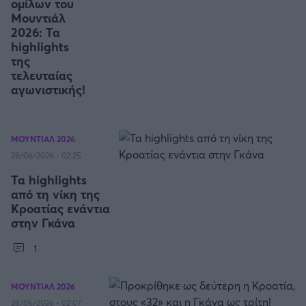
ομίλων του
Μουντιάλ
2026: Τα
highlights
της
τελευταίας
αγωνιστικής!
ΜΟΥΝΤΙΑΛ 2026
28/06/2026 - 02:25
Τα highlights
από τη νίκη της
Κροατίας ενάντια
στην Γκάνα
1
ΜΟΥΝΤΙΑΛ 2026
28/06/2026 - 02:07