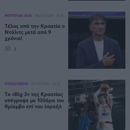
Καλαμάτα
ΜΟΥΝΤΙΑΛ 2026
08/07/2026 - 14:16
Ηρακλής
Τέλος από την Κροατία ο
Ντάλιτς μετά από 9
Μπαρτσελόνα
χρόνια!
2
Ρεάλ Μαδρίτης
Ατλέτικο Μαδρίτης
Μάντσεστερ Γιουνάιτεντ
EUROLEAGUE
06/07/2026 - 23:21
Το «Big 3» της Κροατίας
Μάντσεστερ Σίτι
υπέγραψε με 100άρα τον
θρίαμβο επί του Ισραήλ
Λίβερπουλ
Τσέλσι