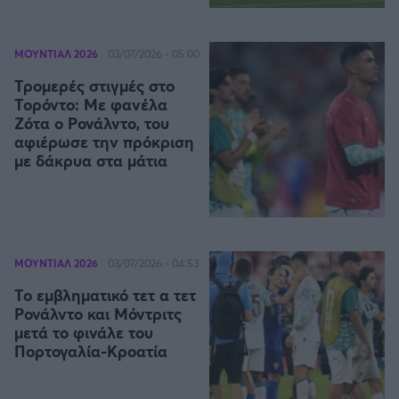
ΜΟΥΝΤΙΑΛ 2026
03/07/2026 - 05:00
Τρομερές στιγμές στο
Τορόντο: Με φανέλα
Ζότα ο Ρονάλντο, του
αφιέρωσε την πρόκριση
με δάκρυα στα μάτια
ΜΟΥΝΤΙΑΛ 2026
03/07/2026 - 04:53
Το εμβληματικό τετ α τετ
Ρονάλντο και Μόντριτς
μετά το φινάλε του
Πορτογαλία-Κροατία