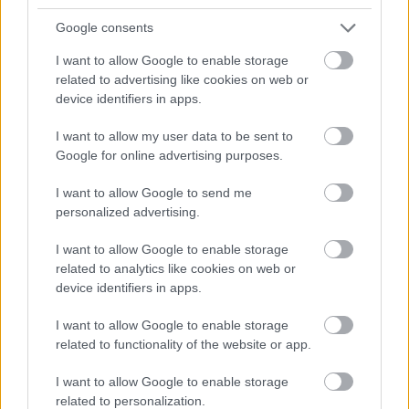
Πορτογαλία
Google consents
I want to allow Google to enable storage
ΜΟΥΝΤΙΑΛ 2026
related to advertising like cookies on web or
device identifiers in apps.
03/07/2026 - 03:22
Προβάδισμα για
I want to allow my user data to be sent to
την Κροατία με
Google for online advertising purposes.
γκολ του Πέρισιτς!
I want to allow Google to send me
personalized advertising.
ΜΟΥΝΤΙΑΛ 2026
03/07/2026 - 01:00
I want to allow Google to enable storage
Live: Πορτογαλία -
related to analytics like cookies on web or
Κροατία
device identifiers in apps.
I want to allow Google to enable storage
related to functionality of the website or app.
ΜΟΥΝΤΙΑΛ 2026
03/07/2026 - 00:52
I want to allow Google to enable storage
related to personalization.