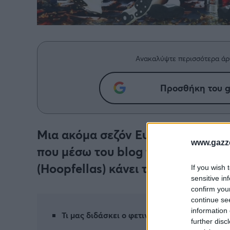
Ανακαλύψτε περισσότερα άρ
Προσθήκη του g
Μια ακόμα σεζόν Ευρωλίγκας κατα
www.gazze
που μέσω του blog του στο Gazze
(Hoopfellas) κάνει το τελικό... ταμ
If you wish 
sensitive in
confirm you
continue se
information 
Τι μας διδάσκει ο φετινός μαραθώνιος:
further disc