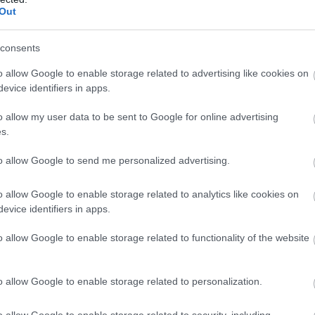
Out
consents
o allow Google to enable storage related to advertising like cookies on
evice identifiers in apps.
o allow my user data to be sent to Google for online advertising
s.
to allow Google to send me personalized advertising.
o allow Google to enable storage related to analytics like cookies on
evice identifiers in apps.
μα μεγαλύτερη βαρύτητα πλέον. Ο ρυθμός που
o allow Google to enable storage related to functionality of the website
 σε συνδυασμό με το κομμάτι της έντασης και των
τοιμασία. Το physicality στην
Ευρωλίγκα
(και
o allow Google to enable storage related to personalization.
 για μια λίγκα η οποία ευτυχώς ακόμα δεν έχει
ι που δύσκολα συναντάς σε άλλη λίγκα παγκοσμιώς.
o allow Google to enable storage related to security, including