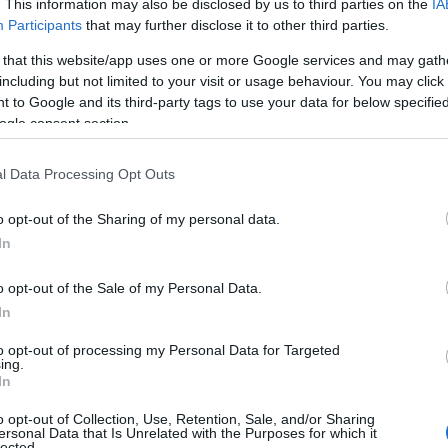
. This information may also be disclosed by us to third parties on the
IA
Participants
that may further disclose it to other third parties.
ός βαθμός ανταγωνιστικότητας
δημιούργησαν νέα
 that this website/app uses one or more Google services and may gath
including but not limited to your visit or usage behaviour. You may click 
τάσταση για τα front offices των ομάδων. Το
 to Google and its third-party tags to use your data for below specifi
μμών, αλλάζει. Όπως ακριβώς αλλάζουν οι
ogle consent section.
ου εμφανίζονται σε όλα τα πεδία εν μέσω αυτής της
l Data Processing Opt Outs
νιος:
o opt-out of the Sharing of my personal data.
In
ο νεαροί” μπαίνει στο συρτάρι γιατί οι απαιτήσεις
 και σε επίπεδο πλουραλισμού σε συνάρτηση με τη
o opt-out of the Sale of my Personal Data.
ιες. Οι ομάδες χρειάζονται ποιοτικό βάθος. Η σεζόν
In
χ. με την Αμερική και το ΝΒΑ) παίζονται με φουλ
to opt-out of processing my Personal Data for Targeted
ing.
ομάδα που έχει στόχους κορυφής, οι παίχτες των
In
ι υψηλού επιπέδου.
o opt-out of Collection, Use, Retention, Sale, and/or Sharing
ersonal Data that Is Unrelated with the Purposes for which it
lected.