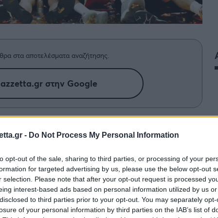
θρα στα αποτελέσματα αναζήτησης.
azzetta.gr στην Google
χωρείται στο αρχείο κι έφτασε η ώρα
tta.gr -
Do Not Process My Personal Information
tta, ο Δημήτρης Κατσιώνης
είο!
to opt-out of the sale, sharing to third parties, or processing of your per
formation for targeted advertising by us, please use the below opt-out s
r selection. Please note that after your opt-out request is processed y
eing interest-based ads based on personal information utilized by us or
disclosed to third parties prior to your opt-out. You may separately opt-
losure of your personal information by third parties on the IAB’s list of