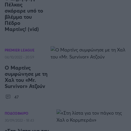
Πέλκας
σκόραρε υπό το
βλέμμα του
Πέδρο
Μαρτίνς! (vid)
PREMIER LEAGUE
04/10/2022 - 20:59
Ο Μαρτίνς
συμφώνησε με τη
Χαλ του «Mr.
Survivor» Ατζούν
47
ΠΟΔΟΣΦΑΙΡΟ
30/09/2022 - 18:43
«Στη λίστα για τον