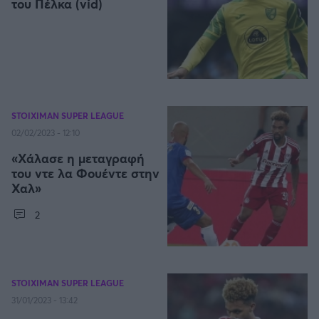
του Πέλκα (vid)
STOIXIMAN SUPER LEAGUE
02/02/2023 - 12:10
«Χάλασε η μεταγραφή
του ντε λα Φουέντε στην
Χαλ»
2
STOIXIMAN SUPER LEAGUE
31/01/2023 - 13:42