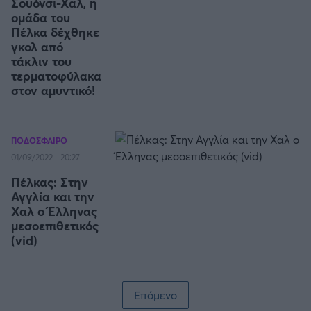
Σουόνσι-Χαλ, η
ομάδα του
Πέλκα δέχθηκε
γκολ από
τάκλιν του
τερματοφύλακα
στον αμυντικό!
ΠΟΔΟΣΦΑΙΡΟ
01/09/2022 - 20:27
Πέλκας: Στην
Αγγλία και την
Χαλ ο Έλληνας
μεσοεπιθετικός
(vid)
Σελιδοποίηση
Επόμενο