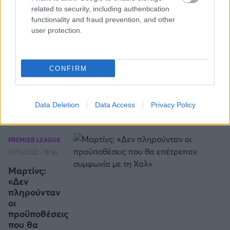
ΠΟΔΟΣΦΑΙΡΟ
related to security, including authentication
functionality and fraud prevention, and other
16/10/2022 - 17:33
user protection.
Καθυστέρηση
στο Χαλ -
Μπέρμιγχαμ
επειδή... τα
CONFIRM
τέρματα ήταν
πολύ ψηλά
(vid)
Data Deletion
Data Access
Privacy Policy
PREMIER LEAGUE
07/10/2022 - 18:36
Μαρτίνς:
«Δεν
πληρούνταν
οι
προϋποθέσεις
που θα