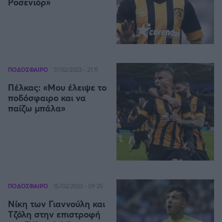
Ροσενιόρ»
ΠΟΔΟΣΦΑΙΡΟ
17/02/2023 - 21:11
Πέλκας: «Μου έλειψε το
ποδόσφαιρο και να
παίζω μπάλα»
ΠΟΔΟΣΦΑΙΡΟ
15/02/2023 - 09:25
Νίκη των Γιαννούλη και
Τζόλη στην επιστροφή