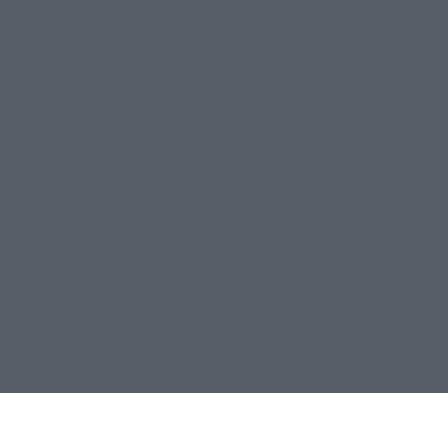
FOLLOW US