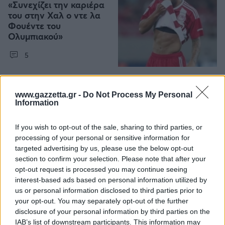
«Συνεχίζει την καριέρα
του στην Χαλ ο ντε λα
Φουέντε του
Ολυμπιακού»
5
ΜΟΥΝΤΙΑΛ 2026
13/12/2022 - 19:39
www.gazzetta.gr -
Do Not Process My Personal
Information
Εκτός για τρεις μήνες ο
Πέλκας εξαιτίας του
If you wish to opt-out of the sale, sharing to third parties, or
τραυματισμού του στο
processing of your personal or sensitive information for
γόνατο
targeted advertising by us, please use the below opt-out
section to confirm your selection. Please note that after your
opt-out request is processed you may continue seeing
interest-based ads based on personal information utilized by
us or personal information disclosed to third parties prior to
your opt-out. You may separately opt-out of the further
ΠΟΔΟΣΦΑΙΡΟ
11/12/2022 - 20:16
disclosure of your personal information by third parties on the
IAB’s list of downstream participants. This information may