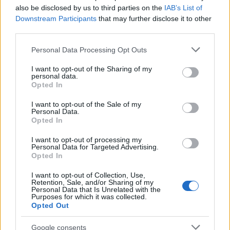
Ο Πέλκας τραυματίστηκε
also be disclosed by us to third parties on the
IAB’s List of
στο γόνατο στην
Downstream Participants
that may further disclose it to other
αναμέτρηση της Χαλ
third parties.
κόντρα στη Γουότφορντ
Please note that this website/app uses one or more Google
Personal Data Processing Opt Outs
services and may gather and store information including but
not limited to your visit or usage behaviour. You may click to
I want to opt-out of the Sharing of my
personal data.
grant or deny consent to Google and its third-party tags to
Opted In
use your data for below specified purposes in below Google
consent section.
I want to opt-out of the Sale of my
ΠΟΔΟΣΦΑΙΡΟ
08/11/2022 - 22:38
Personal Data.
Opted In
O Πέλκας άνοιξε το σκορ
για την Χαλ στην έδρα
I want to opt-out of processing my
της Κάρντιφ (vid)
Personal Data for Targeted Advertising.
Opted In
I want to opt-out of Collection, Use,
Retention, Sale, and/or Sharing of my
Personal Data that Is Unrelated with the
Purposes for which it was collected.
Opted Out
STOIXIMAN SUPER LEAGUE
Google consents