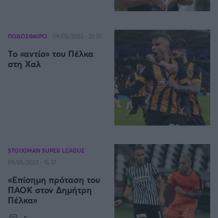
Άρσεναλ
ΠΟΔΟΣΦΑΙΡΟ
09/05/2023 - 22:10
Γιουβέντους
Το «αντίο» του Πέλκα
στη Χαλ
Μίλαν
Ίντερ
Μπάγερν Μονάχου
STOIXIMAN SUPER LEAGUE
Παρί Σεν Ζερμέν
09/05/2023 - 15:37
«Επίσημη πρόταση του
ΠΑΟΚ στον Δημήτρη
Πέλκα»