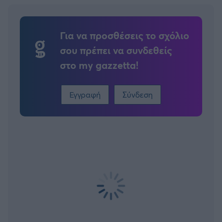
το εξελίσσουμε συνεχώς!
Για να προσθέσεις το σχόλιο
σου πρέπει να συνδεθείς
στο my gazzetta!
Εγγραφή
Σύνδεση