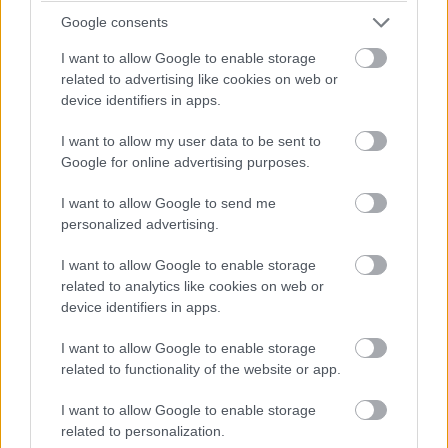
Google consents
I want to allow Google to enable storage
related to advertising like cookies on web or
device identifiers in apps.
I want to allow my user data to be sent to
Google for online advertising purposes.
I want to allow Google to send me
personalized advertising.
I want to allow Google to enable storage
related to analytics like cookies on web or
device identifiers in apps.
Και το λέω και το τονίζω, όχι τόσο από
I want to allow Google to enable storage
λαμβάνοντας υπ’ όψιν τις ήττες, αλλά «πατώντας»
related to functionality of the website or app.
κατά βάση πάνω στην άθλια αγωνιστική εικόνα
τηρουμένων και των αντιπάλων!
I want to allow Google to enable storage
related to personalization.