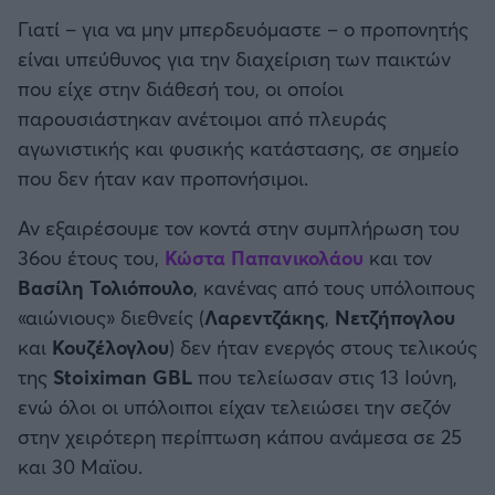
Γιατί – για να μην μπερδευόμαστε – ο προπονητής
είναι υπεύθυνος για την διαχείριση των παικτών
που είχε στην διάθεσή του, οι οποίοι
παρουσιάστηκαν ανέτοιμοι από πλευράς
αγωνιστικής και φυσικής κατάστασης, σε σημείο
που δεν ήταν καν προπονήσιμοι.
Αν εξαιρέσουμε τον κοντά στην συμπλήρωση του
36ου έτους του,
Κώστα Παπανικολάου
και τον
Βασίλη Τολιόπουλο
, κανένας από τους υπόλοιπους
«αιώνιους» διεθνείς (
Λαρεντζάκης
,
Νετζήπογλου
και
Κουζέλογλου
) δεν ήταν ενεργός στους τελικούς
της
Stoiximan GBL
που τελείωσαν στις 13 Ιούνη,
ενώ όλοι οι υπόλοιποι είχαν τελειώσει την σεζόν
στην χειρότερη περίπτωση κάπου ανάμεσα σε 25
και 30 Μαϊου.