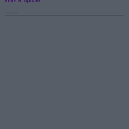
θέση Β’ ομίλου
.