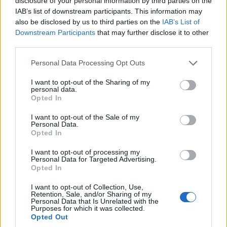
παρακολουθώ το αντιπροσωπευτικό συγκρότημα
disclosure of your personal information by third parties on the
IAB’s list of downstream participants. This information may
σε όλες τους τις διεθνείς υποχρεώσεις και στα 31
also be disclosed by us to third parties on the
IAB’s List of
ταυτόχρονα και ως δημοσιογράφος, δεν θυμάμαι
Downstream Participants
that may further disclose it to other
να έχει βρεθεί
σε τέτοιο μπασκετικό «ναδίρ»
σε
third parties.
δύο διαδοχικά παιχνίδια.
Please note that this website/app uses one or more Google
Personal Data Processing Opt Outs
services and may gather and store information including but
not limited to your visit or usage behaviour. You may click to
I want to opt-out of the Sharing of my
personal data.
grant or deny consent to Google and its third-party tags to
Opted In
use your data for below specified purposes in below Google
consent section.
I want to opt-out of the Sale of my
Personal Data.
Opted In
I want to opt-out of processing my
Personal Data for Targeted Advertising.
Opted In
I want to opt-out of Collection, Use,
Retention, Sale, and/or Sharing of my
Personal Data that Is Unrelated with the
Purposes for which it was collected.
Opted Out