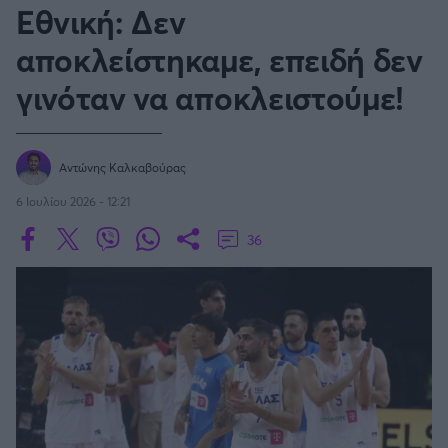
Οδηγός F1
CEV Cup
Τεχνολογία
Εθνική: Δεν
Παναγιώτης Δαλαταριώφ
Κολύμβηση
ΑΘΛΗΤΙΚΕΣ ΜΕΤΑΔΟΣΕΙΣ
Bundesliga
EuroCup
GMotion WRC
NBA
Υγεία
Challenge Cup
αποκλείστηκαμε, επειδή δεν
Ανδρέας Δημάτος
Μπιτς Βόλεϊ
Ligue 1
Mundobasket
GMotion MotoGP
LIVE SCORE
Showbiz
Αντώνης Καλκαβούρας
γινόταν να αποκλειστούμε!
WNBA
Ιστιοπλοΐα
Basketaki
Εθνική Ελλάδος
GWOMEN
Αντώνης Καρπετόπουλος
Eurobasket
Κωπηλασία
Μουντιάλ 2026
Δημήτρης Κατσιώνης
G-LEAGUE
ΑΘΛΗΤΙΚΗ ΗΧΩ
Ξιφασκία
Wyscout Analysis
Γιώργος Κούβαρης
Αντώνης Καλκαβούρας
ΕΚΠΟΜΠΕΣ
Σκοποβολή
Ευρώπη
VTB LEAGUE
Κώστας Νικολακόπουλος
6 Ιουλίου 2026 - 12:21
GALACTICOS BY INTERWETTEN
Κόσμος
Πάλη
ΟΜΑΔΕΣ
Γιάννης Πάλλας
36
GAZZ FLOOR BY NOVIBET
Α1 Μπάσκετ Γυναικών
Νίκος Παπαδογιάννης
Τάε κβον ντο
ΑΕΚ
PODCASTS
POLE POSITION BY ALLWYN
Γιώργος Σακελλαρίου
Τζούντο
ΣΠΛΙΤ
Α2 Μπάσκετ - ELITE LEAGUE
OLD SCHOOL
GAZZETTA ACTS
Γιάννης Σερέτης
Ολυμπιακός
Πινγκ - πονγκ
Transfer Stories
ΜΕΤΑΒΙΒΑΣΗ BY NOVIBET
Gazzetta For Her
Σταύρος Σουντουλίδης
GAZZETTA SPECIALS
gMotion
FIBA EUROPE CUP
Μαχητικά Αθλήματα
Θέμα Ισότητας
Δημήτρης Τομαράς
ΠΑΟΚ
Unique
Πυγμαχία
Για τον Αλέξανδρο
Γιώργος Τσακίρης
Wyscout Analysis
Μπάσκετ: Ισπανία
Άρση Βαρών
#GiatonAlki
Παναθηναϊκός
Μιχάλης Τσαμπάς
InStat Analysis