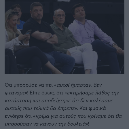
Θα μπορούσε να πει «
αυτοί ήμασταν, δεν
φτάναμε
»! Είπε όμως, ότι «
εκτιμήσαμε λάθος την
κατάσταση και αποδείχτηκε ότι δεν καλέσαμε
αυτούς που τελικά θα έπρεπε
». Και φυσικά
εννόησε ότι «
κρίμα για αυτούς που κρίναμε ότι θα
μπορούσαν να κάνουν την δουλειά
»!