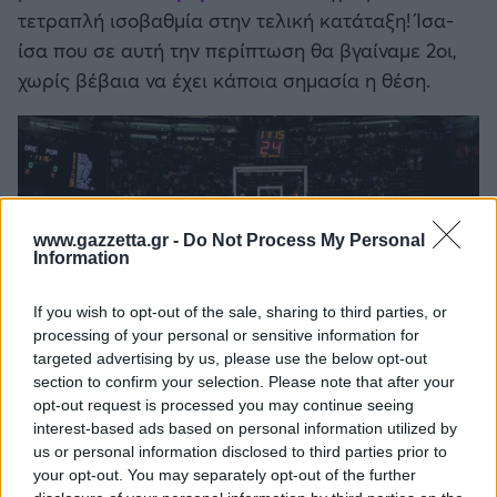
τετραπλή ισοβαθμία στην τελική κατάταξη! Ίσα-
ίσα που σε αυτή την περίπτωση θα βγαίναμε 2οι,
χωρίς βέβαια να έχει κάποια σημασία η θέση.
www.gazzetta.gr -
Do Not Process My Personal
Information
If you wish to opt-out of the sale, sharing to third parties, or
processing of your personal or sensitive information for
targeted advertising by us, please use the below opt-out
section to confirm your selection. Please note that after your
opt-out request is processed you may continue seeing
interest-based ads based on personal information utilized by
Προσωπικά στα 40 χρόνια (από
Mundobasket
του
us or personal information disclosed to third parties prior to
1986 που ήμουν 11 χρονών) σαν φίλαθλος και που
your opt-out. You may separately opt-out of the further