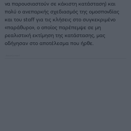
να παρουσιαστούν σε κάκιστη κατάσταση) και
ΟΠΑΠ BASKET LEAGUE
πολύ ο ανεπαρκής σχεδιασμός της ομοσπονδίας
Άρσεναλ
και του staff για τις κλήσεις στο συγκεκριμένο
Προολυμπιακό τουρνουά μπάσκετ
«παράθυρο», ο οποίος παρέπεμψε σε μη
Γιουβέντους
ρεαλιστική εκτίμηση της κατάστασης, μας
BASKETAKI
οδήγησαν στο αποτέλεσμα που ήρθε.
Μίλαν
EUROBASKET U20
Ίντερ
Τουρνουά Ακρόπολις 2025
Μπάγερν Μονάχου
Παρί Σεν Ζερμέν