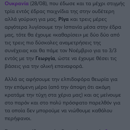
Ουκρανία
(28/08), που έδωσε και τα μέχρι στιγμής
τρία εντός έδρας παιχνίδια της στην ουδέτερη
αλλά γούρικη για μας,
Ρίγα
και τρεις μέρες
αργότερα λυγίσουμε την Ισπανία μέσα στην έδρα
μας, τότε θα έχουμε «καθαρίσει» με δύο δύο από
τις τρεις πιο δύσκολες αναμετρήσεις της
συνέχειας και θα πάμε τον Νοέμβριο για το 3/3
εντός με την
Γεωργία
, ώστε να έχουμε θέσει τις
βάσεις για την ολική επαναφορά.
Αλλά ας αφήσουμε την ελπιδοφόρα θεωρία για
την επόμενη μέρα (από την άποψη ότι ακόμη
κρατάμε την τύχη στα χέρια μας) και ας μείνουμε
στο παρόν και στο πολύ πρόσφατο παρελθόν για
τα οποία δεν μπορούμε να νιώθουμε καθόλου
περήφανοι.