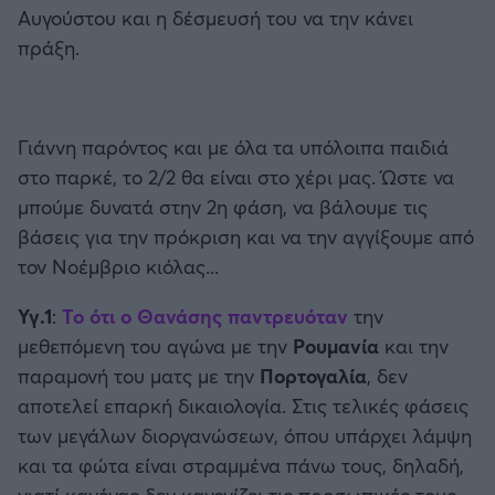
Αυγούστου και η δέσμευσή του να την κάνει
πράξη.
Γιάννη παρόντος και με όλα τα υπόλοιπα παιδιά
στο παρκέ, το 2/2 θα είναι στο χέρι μας. Ώστε να
μπούμε δυνατά στην 2η φάση, να βάλουμε τις
βάσεις για την πρόκριση και να την αγγίξουμε από
τον Νοέμβριο κιόλας...
Υγ.1
:
Το ότι ο
Θανάσης
παντρευόταν
την
μεθεπόμενη του αγώνα με την
Ρουμανία
και την
παραμονή του ματς με την
Πορτογαλία
, δεν
αποτελεί επαρκή δικαιολογία. Στις τελικές φάσεις
των μεγάλων διοργανώσεων, όπου υπάρχει λάμψη
και τα φώτα είναι στραμμένα πάνω τους, δηλαδή,
γιατί κανένας δεν κανονίζει τις προσωπικές τους