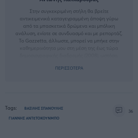
Στην συγκεκριμένη στήλη θα βρείτε
αντικειμενικά καταγεγραμμένη άποψη γύρω
από τα μπασκετικά δρώμενα και μπόλικη
ανάλυση, ενίοτε σε συνδυασμό και με ρεπορτάζ.
Το Gazzetta, άλλωστε, μπορεί να μπήκε στην
καθημερινότητα μου στη μέση της έως τώρα
δημοσιογραφικής διαδρομής (2008), ωστόσο,
εδώ και 13 χρόνια αποτελεί την πιο σύγχρονη
ΠΕΡΙΣΣΟΤΕΡΑ
και ταχύτερη πλατφόρμα ενημέρωσης και ένα
μέσο στο οποίο απολαμβάνω από την πρώτη
μέρα να δουλεύω. Και σίγουρα το μόνο από τα
πολυάριθμα στα οποία έχω εργαστεί και
εργάζομαι (τηλεόραση, ραδιόφωνο, εφημερίδα,
περιοδικό), το οποίο εξελίσσεται ολοένα και
Tags:
ΒΑΣΙΛΗΣ ΣΠΑΝΟΥΛΗΣ
36
περισσότερο, σε τέτοιο βαθμό ώστε να γίνεται
ΓΙΑΝΝΗΣ ΑΝΤΕΤΟΚΟΥΝΜΠΟ
ευχάριστη εμμονή για τους αναγνώστες αλλά
και για όλους εμάς τους συντελεστές. Να
χαιρόμαστε λοιπόν τη νέα του έκδοσή του και να