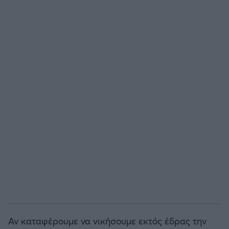
Αν καταφέρουμε να νικήσουμε εκτός έδρας την