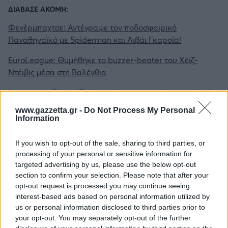
ΔΙΑΒΑΣΕ ΑΚΟΜΗ:
Φενέρμπαχτσε: Αντέγραψε τον ποδοσφαιρικό
Παναθηναϊκό με Spiderman και Λιβάι Γκαρσία!
EuroLeague: Θυμήθηκε το buzzer-beater του Χέιζ-
Ντέιβις μέσα στη Βαλένθια
Άταμαν στη Σύμη: «Σπάει» πιάτα σε γνωστό εστιατόριο!
www.gazzetta.gr -
Do Not Process My Personal
Information
Tags:
ΒΑΘΜΟΛΟΓΙΑ
If you wish to opt-out of the sale, sharing to third parties, or
16
processing of your personal or sensitive information for
targeted advertising by us, please use the below opt-out
section to confirm your selection. Please note that after your
opt-out request is processed you may continue seeing
interest-based ads based on personal information utilized by
us or personal information disclosed to third parties prior to
Για να προσθέσεις το σχόλιο
your opt-out. You may separately opt-out of the further