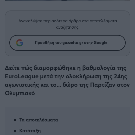
Η μητρότητα στον πάγκο
Δημήτρης Τσορμπατζόγλου
Συνεντεύξεις
Άρης
Μεγάλη μου Αγάπη
Ανακαλύψτε περισσότερα άρθρα στα αποτελέσματα
Μια Ιστορία από την Πόλη
Λεβαδειακός
αναζήτησης.
ΟΦΗ
Προσθήκη του gazzetta.gr στην Google
Βόλος
Δείτε πώς διαμορφώθηκε η βαθμολογία της
Ατρόμητος Αθηνών
EuroLeague μετά την ολοκλήρωση της 24ης
αγωνιστικής και το... δώρο της Παρτίζαν στον
Κηφισιά
Ολυμπιακό
Αστέρας Τρίπολης
Τα αποτελέσματα
Παναιτωλικός
Κατάταξη