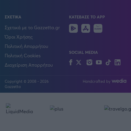
ΣΧΕΤΙΚΑ
ΚΑΤΕΒΑΣΕ ΤΟ APP
Android
IOS
Huawei
Σχετικά με το Gazzetta.gr
Όροι Χρήσης
Πολιτική Απορρήτου
SOCIAL MEDIA
Πολιτική Cookies
Facebook
Twitter
Instagram
YouTube
TikTok
Lin
Διαχείριση Απορρήτου
Copyright © 2008 - 2026
Handcrafted by
Gazzetta
FOLLOW US