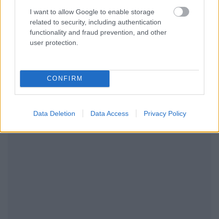
I want to allow Google to enable storage
George 9
related to security, including authentication
24/01/2026 - 10:44
Αλχημείες
functionality and fraud prevention, and other
Τι λες?
user protection.
Απάντησε
6
Likes
0
Απαντήσεις
GiorgosZN
CONFIRM
24/01/2026 - 10:44
Αλχημείες
Τι είπε ο άνθρωπος! Μπράβο του!
Data Deletion
Data Access
Privacy Policy
Απάντησε
5
Likes
0
Απαντήσεις