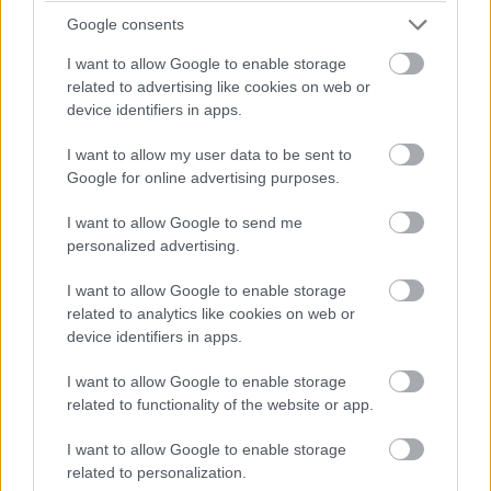
Δυστυχώς έχει επικρατήσει η αντίληψη ότι η
Google consents
βαθμολογία εξαρτάται από τον αριθμό νικών, ενώ
οι ήττες είναι αυτές που πραγματικά μετράνε.
I want to allow Google to enable storage
Ακόμα και μια παραπάνω νίκη να κάνει ο
related to advertising like cookies on web or
Ολυμπιακός, θα είναι πίσω από τους
device identifiers in apps.
πρωτοπόρους που έχουν μια λιγότερη ήττα. Δεν
είναι τυχαίο ότι στο ΝΒΑ η βαθμολογία
I want to allow my user data to be sent to
καθορίζεται με το ποσοστό νικών έναντι του
Google for online advertising purposes.
συνόλου αγώνων
Απάντησε
1
Likes
4
Απαντήσεις
I want to allow Google to send me
personalized advertising.
Kkr7
24/01/2026 - 22:24
I want to allow Google to enable storage
Αλχημείες
related to analytics like cookies on web or
Δεν καταλαβαίνω τι εννοείς? Αν έχω
device identifiers in apps.
περισσότερες νίκες σε ισάριθμα παιχνίδια ...
αυτομάτως έχεις περισσότερες ήττες. Όπερ μεθ'
I want to allow Google to enable storage
ερμηνευόμενον εστί: είτε περισσότερος νίκες
related to functionality of the website or app.
πεις, είτε λιγότερες ήττες πεις είναι το ίδιο
πράγμα.
I want to allow Google to enable storage
Απάντησε
1
Likes
0
Απαντήσεις
related to personalization.