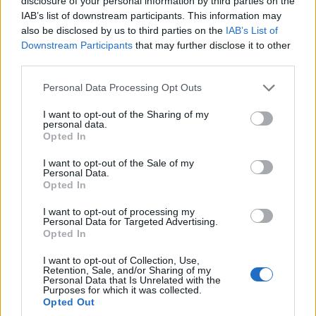
disclosure of your personal information by third parties on the
σου πρέπει να συνδεθείς
IAB’s list of downstream participants. This information may
στο my gazzetta!
also be disclosed by us to third parties on the
IAB’s List of
Downstream Participants
that may further disclose it to other
third parties.
Εγγραφή
Σύνδεση
Please note that this website/app uses one or more Google
Personal Data Processing Opt Outs
services and may gather and store information including but
not limited to your visit or usage behaviour. You may click to
I want to opt-out of the Sharing of my
personal data.
grant or deny consent to Google and its third-party tags to
Πρόσφατα
Opted In
use your data for below specified purposes in below Google
consent section.
I want to opt-out of the Sale of my
Glikoulis7
24/01/2026 - 12:25
Personal Data.
Πιο δώρο ρε φίλε.τοσι πολύ σε ενδιαφέρει ή
Opted In
πρώτη θέση.ελεος.το πάθημα δεν έγινε μάθημα,ας
βγούμε 6 αρκεί στα πλέι-οφ να είμαστε υγιείς.δεν
I want to opt-out of processing my
Personal Data for Targeted Advertising.
θα υπάρχει κανένα πρόβλημα
Opted In
Απάντησε
0
Likes
0
Απαντήσεις
I want to opt-out of Collection, Use,
Retention, Sale, and/or Sharing of my
Personal Data that Is Unrelated with the
Purposes for which it was collected.
Opted Out
Αλχημείες
24/01/2026 - 01:41