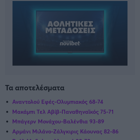
Τα αποτελέσματα
Αναντολού Εφές-Ολυμπιακός 68-74
Μακάμπι Τελ Αβίβ-Παναθηναϊκός 75-71
Μπάγερν Μονάχου-Βαλένθια 93-89
Αρμάνι Μιλάνο-Ζάλγκιρις Κάουνας 82-86