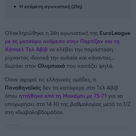
Καλαμάτα
Η επόμενη αγωνιστική (25η)
Ηρακλής
Oλοκληρώθηκε η 24η αγωνιστική της
EuroLeague
Μπαρτσελόνα
με τη ματσάρα ανάμεσα στην Παρτίζαν και τη
Χάποελ Τελ Αβίβ
να κλέβει την παράσταση
Ρεάλ Μαδρίτης
ρίχνοντας ιδανικά την αυλαία και κάνοντας...
δωράκι στον
Ολυμπιακό
που κοιτάζει ψηλά.
Ατλέτικο Μαδρίτης
Όσον αφορά τις ελληνικές ομάδες, ο
Μάντσεστερ Γιουνάιτεντ
Παναθηναϊκός
δεν τα κατάφερε στο Τελ Αβίβ
όπου
ηττήθηκε από τη Μακάμπι με 75-71
για να
Μάντσεστερ Σίτι
υποχωρήσει στο 14-10 της βαθμολογίας μετά το 1/2
στη «διαβολοβδομάδα».
Λίβερπουλ
Τσέλσι