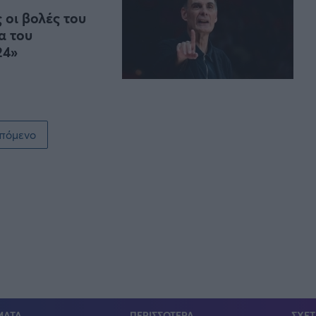
 οι βολές του
α του
24»
πόμενο
ΜΑΤΑ
ΠΕΡΙΣΣΟΤΕΡΑ
ΣΧΕΤ