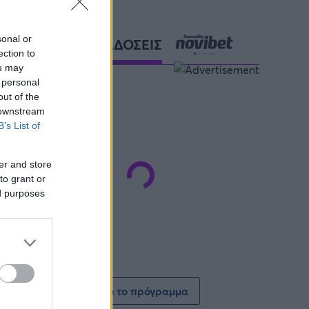
sonal or
ΑΘΛΗΤΙΚΕΣ ΜΕΤΑΔΟΣΕΙΣ
ection to
ou may
 personal
out of the
 downstream
B’s List of
er and store
to grant or
ed purposes
Δείτε όλο το πρόγραμμα