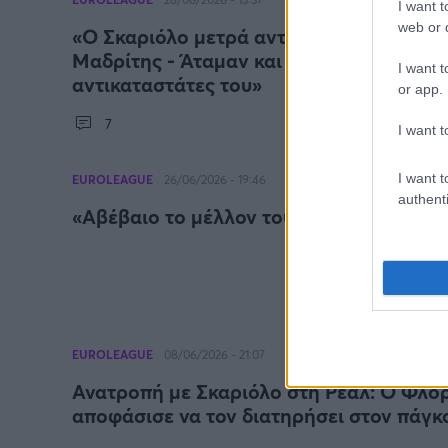
I want t
web or d
«Ο Σκαριόλο μετρά αντίστροφα στον πάγ
Μαδρίτης - Άταμαν και Σφαιρόπουλος στ
I want t
αντικαταστάτες του»
or app.
7
I want t
I want t
EUROLEAGUE
26/06/2026 - 19:46
authenti
«Αβέβαιο το μέλλον του Σκαριόλο στη Ρ
EUROLEAGUE
08/06/2026 - 21:07
Ανατροπή με Σκαριόλο στη Ρεάλ: Ο Φλο
αποφάσισε να τον διατηρήσει στον πάγκ