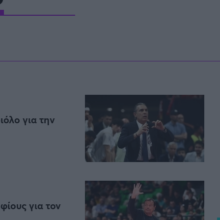
Μια Ιστο
Μιχάλης Τσαμπάς
Δημήτρης Τσ
Άρση Βαρών
FOLLOW US
ιόλο για την
φίους για τον