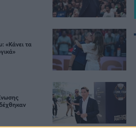
: «Κάνει τα
ογικά»
 Ένωσης
αδέχθηκαν