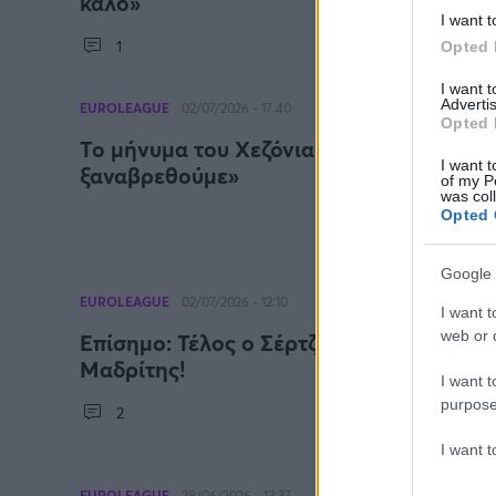
καλό»
I want t
1
Opted 
I want 
Advertis
EUROLEAGUE
02/07/2026 - 17:40
Opted 
Το μήνυμα του Χεζόνια στον Σκαριόλο: «
I want t
ξαναβρεθούμε»
of my P
was col
Opted 
Google 
EUROLEAGUE
02/07/2026 - 12:10
I want t
web or d
Επίσημο: Τέλος ο Σέρτζιο Σκαριόλο από 
Μαδρίτης!
I want t
purpose
2
I want 
EUROLEAGUE
28/06/2026 - 13:37