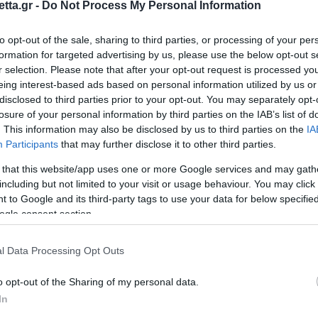
tta.gr -
Do Not Process My Personal Information
ά μετά την
to opt-out of the sale, sharing to third parties, or processing of your per
a: «Ήθελα να
formation for targeted advertising by us, please use the below opt-out s
τάφερα»
r selection. Please note that after your opt-out request is processed y
eing interest-based ads based on personal information utilized by us or
disclosed to third parties prior to your opt-out. You may separately opt-
losure of your personal information by third parties on the IAB’s list of
. This information may also be disclosed by us to third parties on the
IA
Participants
that may further disclose it to other third parties.
 τις
 that this website/app uses one or more Google services and may gath
έτος»
including but not limited to your visit or usage behaviour. You may click 
 to Google and its third-party tags to use your data for below specifi
ogle consent section.
l Data Processing Opt Outs
Μπαρτζώκα στη
o opt-out of the Sharing of my personal data.
τάλησε, ήταν
In