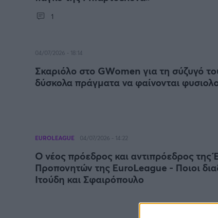
1
04/07/2026 - 18:14
Σκαριόλο στο GWomen για τη σύζυγό του
δύσκολα πράγματα να φαίνονται φυσιολ
EUROLEAGUE
04/07/2026 - 14:22
Ο νέος πρόεδρος και αντιπρόεδρος της
Προπονητών της EuroLeague - Ποιοι δι
Ιτούδη και Σφαιρόπουλο