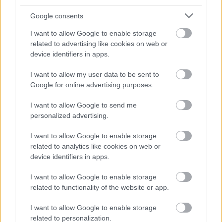
τις ΗΠΑ κι έκανε «ντου»
στο μίτινγκ του
Google consents
Ολυμπιακού!
I want to allow Google to enable storage
8
related to advertising like cookies on web or
device identifiers in apps.
I want to allow my user data to be sent to
EUROLEAGUE
30/03/2026 - 16:08
Google for online advertising purposes.
Ο Κίναν Έβανς
I want to allow Google to send me
απάντησε για την
personalized advertising.
κατάσταση του
τραυματισμού του
I want to allow Google to enable storage
related to analytics like cookies on web or
3
device identifiers in apps.
I want to allow Google to enable storage
related to functionality of the website or app.
EUROLEAGUE
18/11/2025 - 08:19
I want to allow Google to enable storage
Χειρουργήθηκε στις
related to personalization.