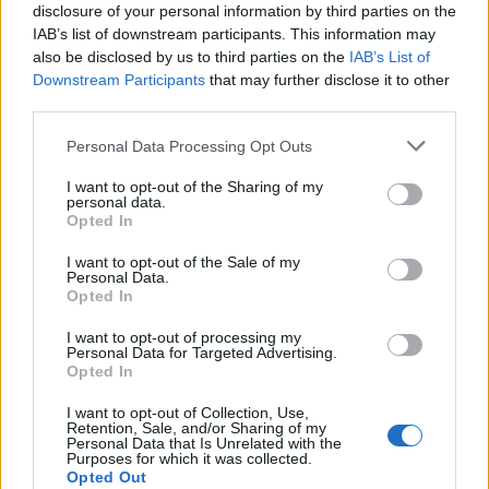
μπάτζετ με τις
disclosure of your personal information by third parties on the
αποχωρήσεις παικτών
IAB’s list of downstream participants. This information may
also be disclosed by us to third parties on the
IAB’s List of
55
Downstream Participants
that may further disclose it to other
third parties.
Please note that this website/app uses one or more Google
Personal Data Processing Opt Outs
ΜΠΑΣΚΕΤ
22/05/2026 - 22:54
services and may gather and store information including but
not limited to your visit or usage behaviour. You may click to
I want to opt-out of the Sharing of my
Έβανς στο Gazz Floor:
personal data.
grant or deny consent to Google and its third-party tags to
«Ανατρίχιασα όταν
Opted In
use your data for below specified purposes in below Google
βγήκαμε στο γήπεδο,
consent section.
απίστευτη η αγάπη που
I want to opt-out of the Sale of my
Personal Data.
παίρνω από τον κόσμο»
Opted In
I want to opt-out of processing my
Personal Data for Targeted Advertising.
Opted In
I want to opt-out of Collection, Use,
STOIXIMAN GBL
05/04/2026 - 12:00
Retention, Sale, and/or Sharing of my
Personal Data that Is Unrelated with the
Η καλύτερη έκπληξη: Ο
Purposes for which it was collected.
Έβανς επέστρεψε από
Opted Out