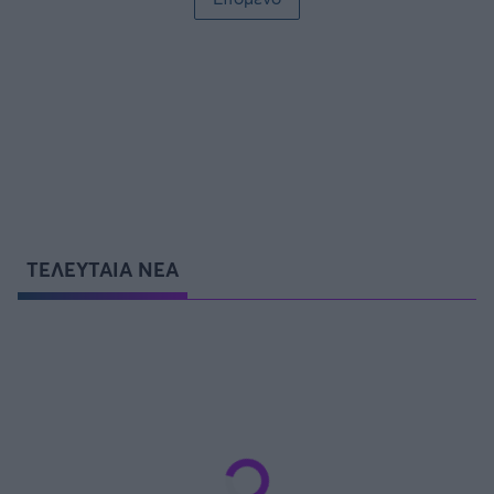
ΤΕΛΕΥΤΑΙΑ ΝΕΑ