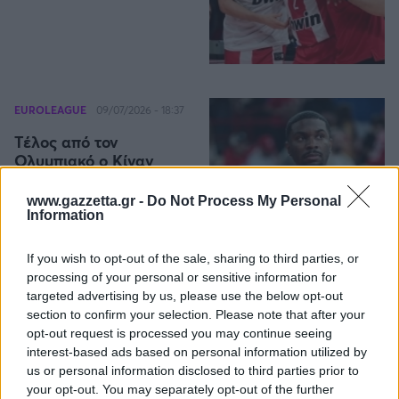
EUROLEAGUE
09/07/2026 - 18:37
Τέλος από τον
Ολυμπιακό ο Κίναν
Έβανς!
www.gazzetta.gr -
Do Not Process My Personal
38
Information
If you wish to opt-out of the sale, sharing to third parties, or
processing of your personal or sensitive information for
targeted advertising by us, please use the below opt-out
section to confirm your selection. Please note that after your
EUROLEAGUE
25/06/2026 - 11:00
opt-out request is processed you may continue seeing
Πόσα εκατομμύρια έχει
interest-based ads based on personal information utilized by
αποδεσμεύσει ο
us or personal information disclosed to third parties prior to
Ολυμπιακός από το
your opt-out. You may separately opt-out of the further