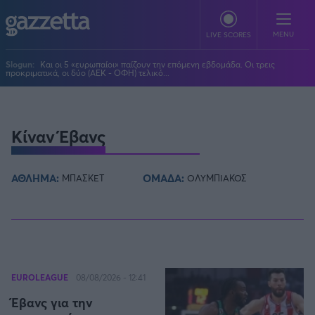
Παράκαμψη προς το κυρίως περιεχόμενο
MENU
LIVE SCORES
Slogun:
Και οι 5 «ευρωπαίοι» παίζουν την επόμενη εβδομάδα. Οι τρεις
προκριματικά, οι δύο (ΑΕΚ - ΟΦΗ) τελικό...
ΠΟΔΟΣΦΑΙΡΟ
Stoiximan Super League
Κίναν Έβανς
ΜΠΑΣΚΕΤ
Super League 2
Stoiximan GBL
ΒΟΛΕΪ
Champions League
ΑΘΛΗΜΑ:
ΟΜΑΔΑ:
ΜΠΑΣΚΕΤ
ΟΛΥΜΠΙΑΚΟΣ
EuroLeague
Novibet Volley League
ΑΛΛΑ ΣΠΟΡ
Europa League
Champions League
Volley League Γυναικών
Τένις
PLUS
Conference League
NBA
Pre League
Χάντμπολ
Πολιτική
Κύπελλο Ελλάδας
Εθνική Μπάσκετ
BLOGGERS
Κύπελλο Ανδρών
Πόλο
Κοινωνία
Premier League
Elite League
Νίκος Αθανασίου
GMOTION
Κύπελλο Γυναικών
EUROLEAGUE
08/08/2026 - 12:41
Διεθνή
Στίβος
La Liga
Δημήτρης Βέργος
Α1 Γυναικών
GMotion F1
Champions League
Έβανς για την
Viral
ΠΡΩΤΟΣΕΛΙΔΑ
Γυμναστική
Serie A
Βασίλης Βλαχόπουλος
Κύπελλο Ελλάδος