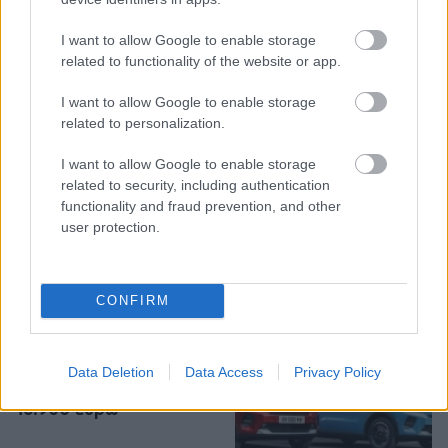
I want to allow Google to enable storage
related to functionality of the website or app.
ΔΟΚΙΜΕΣ: ΜΟΤΟΣΙΚΛΕΤΑ
07/07/2026 - 11:45
I want to allow Google to enable storage
related to personalization.
KTM 790 Duke: Νυστέρι
για κάθε χέρι
I want to allow Google to enable storage
related to security, including authentication
1
functionality and fraud prevention, and other
user protection.
CONFIRM
ΠΑΡΟΥΣΙΑΣΕΙΣ: ΑΥΤΟΚΙΝΗΤΟ
02/07/2026 - 19:00
Το B SUV που μπορείς να
Data Deletion
Data Access
Privacy Policy
αγοράσεις με μόλις
16.900 ευρώ