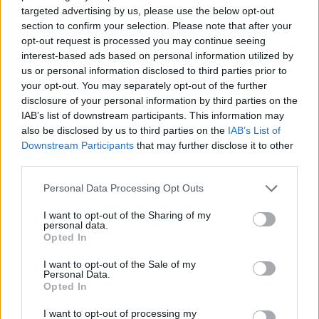
targeted advertising by us, please use the below opt-out
ΡΕΠΟΡΤΑΖ: ΑΥΤΟΚΙΝΗΤΟ
section to confirm your selection. Please note that after your
17/07/2026 - 16:36
opt-out request is processed you may continue seeing
interest-based ads based on personal information utilized by
Αυτό είναι το φθηνότερο
us or personal information disclosed to third parties prior to
αυτοκίνητο στην Ελλάδα
your opt-out. You may separately opt-out of the further
- Κοστίζει 15.290€
disclosure of your personal information by third parties on the
IAB’s list of downstream participants. This information may
also be disclosed by us to third parties on the
IAB’s List of
Downstream Participants
that may further disclose it to other
third parties.
Please note that this website/app uses one or more Google
ΡΕΠΟΡΤΑΖ: ΑΥΤΟΚΙΝΗΤΟ
Personal Data Processing Opt Outs
services and may gather and store information including but
17/07/2026 - 10:30
not limited to your visit or usage behaviour. You may click to
I want to opt-out of the Sharing of my
personal data.
Opel Trade Up:
grant or deny consent to Google and its third-party tags to
Opted In
Αντάλλαξε το παλιό σου
use your data for below specified purposes in below Google
αυτοκίνητο με όφελος
consent section.
I want to opt-out of the Sale of my
έως 4.100€
Personal Data.
Opted In
I want to opt-out of processing my