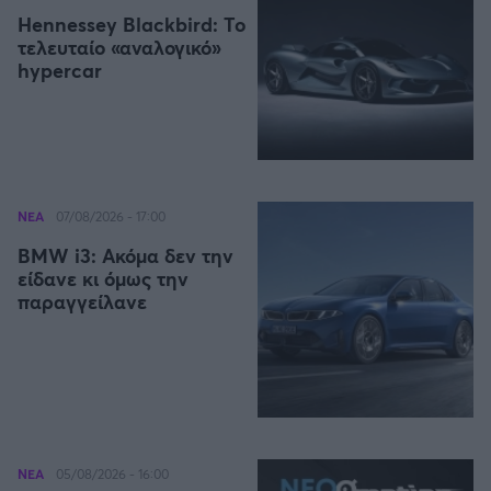
Καλαμάτα
Hennessey Blackbird: Το
τελευταίο «αναλογικό»
hypercar
Ηρακλής
Μπαρτσελόνα
Ρεάλ Μαδρίτης
ΝΕΑ
07/08/2026 - 17:00
Ατλέτικο Μαδρίτης
BMW i3: Ακόμα δεν την
είδανε κι όμως την
παραγγείλανε
Μάντσεστερ Γιουνάιτεντ
Μάντσεστερ Σίτι
Λίβερπουλ
ΝΕΑ
05/08/2026 - 16:00
Τσέλσι