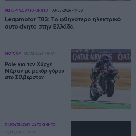
Η μητρότητα στον πάγκο
Δημήτρης Τσορμπατζόγλου
Συνεντεύξεις
Άρης
ΡΕΠΟΡΤΑΖ: ΑΥΤΟΚΙΝΗΤΟ
08/08/2026 - 17:00
Μεγάλη μου Αγάπη
Leapmotor T03: Tο φθηνότερο ηλεκτρικό
Μια Ιστορία από την Πόλη
αυτοκίνητο στην Ελλάδα
Λεβαδειακός
ΟΦΗ
MOTOGP
08/08/2026 - 15:09
Βόλος
Pole για τον Χόρχε
Μάρτιν με ρεκόρ γύρου
Ατρόμητος Αθηνών
στο Σίλβερστον
Κηφισιά
Αστέρας Τρίπολης
Παναιτωλικός
ΠΑΡΟΥΣΙΑΣΕΙΣ: ΑΥΤΟΚΙΝΗΤΟ
07/08/2026 - 22:00