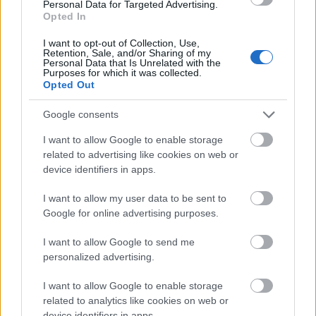
Personal Data for Targeted Advertising.
Opted In
ΠΑΡΟΥΣΙΑΣΕΙΣ: ΑΥΤΟΚΙΝΗΤΟ
I want to opt-out of Collection, Use,
Retention, Sale, and/or Sharing of my
14/07/2026 - 15:48
Personal Data that Is Unrelated with the
Purposes for which it was collected.
Οικογενειακό SUV με
Opted Out
έως 7 θέσεις από 18.990
ευρώ γίνεται;
Google consents
I want to allow Google to enable storage
related to advertising like cookies on web or
device identifiers in apps.
I want to allow my user data to be sent to
ΠΑΡΟΥΣΙΑΣΕΙΣ: ΑΥΤΟΚΙΝΗΤΟ
Google for online advertising purposes.
10/07/2026 - 18:30
Kia PV5 Cargo: Με φόρα
I want to allow Google to send me
στην κατηγορία των
personalized advertising.
ελαφρών
επαγγελματικών
I want to allow Google to enable storage
related to analytics like cookies on web or
device identifiers in apps.