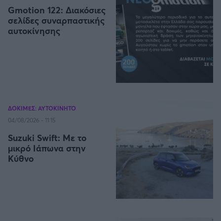
Gmotion 122: Διακόσιες
σελίδες συναρπαστικής
Άρσεναλ
αυτοκίνησης
Γιουβέντους
Μίλαν
Ίντερ
ΔΟΚΙΜΕΣ: ΑΥΤΟΚΙΝΗΤΟ
04/08/2026 - 11:15
Μπάγερν Μονάχου
Suzuki Swift: Με το
μικρό Ιάπωνα στην
Κύθνο
Παρί Σεν Ζερμέν