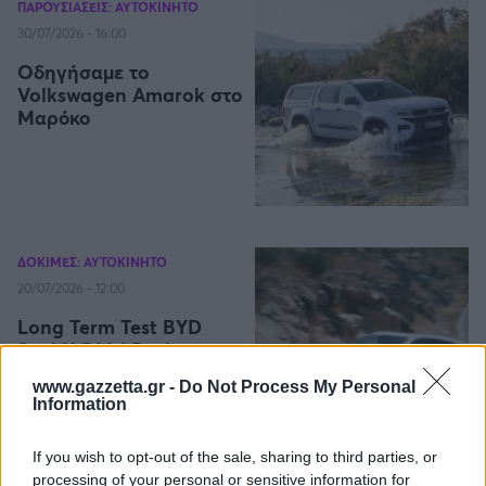
ΠΑΡΟΥΣΙΑΣΕΙΣ: ΑΥΤΟΚΙΝΗΤΟ
30/07/2026 - 16:00
Οδηγήσαμε το
Volkswagen Amarok στο
Μαρόκο
ΔΟΚΙΜΕΣ: ΑΥΤΟΚΙΝΗΤΟ
20/07/2026 - 12:00
Long Term Test BYD
Seal U DM-i Design:
Φάτε τη σκόνη μου
www.gazzetta.gr -
Do Not Process My Personal
Information
If you wish to opt-out of the sale, sharing to third parties, or
processing of your personal or sensitive information for