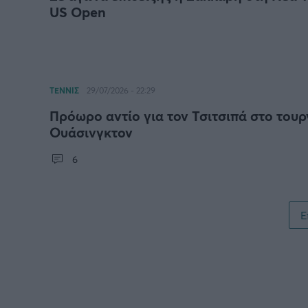
US Open
ΤΕΝΝΙΣ
29/07/2026 - 22:29
Πρόωρο αντίο για τον Τσιτσιπά στο του
Ουάσινγκτον
6
Σελιδοποίηση
Ε