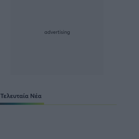
ρία από την Πόλη
ορμπατζόγλου
Τελευταία Νέα