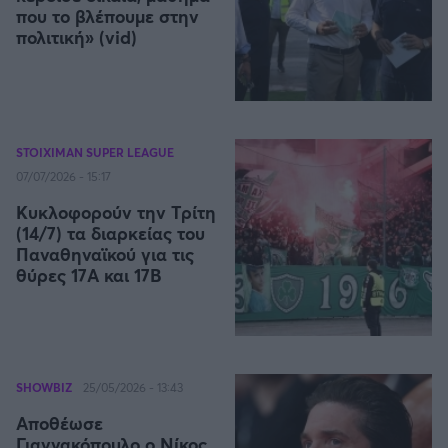
Καλαμάτα
που το βλέπουμε στην
πολιτική» (vid)
Ηρακλής
Μπαρτσελόνα
STOIXIMAN SUPER LEAGUE
Ρεάλ Μαδρίτης
07/07/2026 - 15:17
Κυκλοφορούν την Τρίτη
Ατλέτικο Μαδρίτης
(14/7) τα διαρκείας του
Παναθηναϊκού για τις
θύρες 17Α και 17Β
Μάντσεστερ Γιουνάιτεντ
Μάντσεστερ Σίτι
SHOWBIZ
25/05/2026 - 13:43
Λίβερπουλ
Αποθέωσε
Γιαννακόπουλο ο Νίκος
Τσέλσι