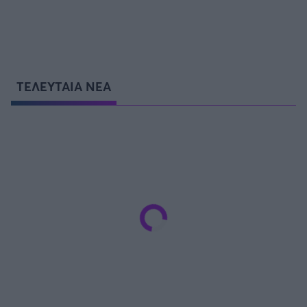
ΤΕΛΕΥΤΑΙΑ ΝΕΑ