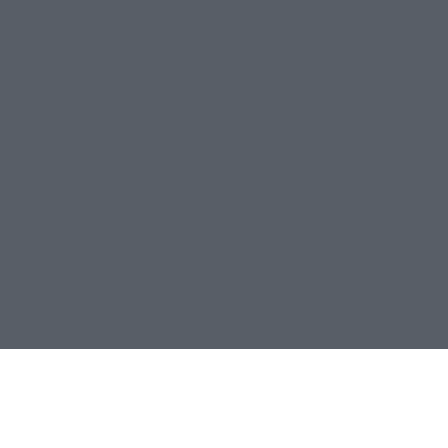
FOLLOW US