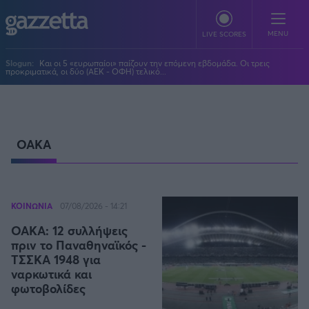
Παράκαμψη προς το κυρίως περιεχόμενο
MENU
LIVE SCORES
Slogun:
Και οι 5 «ευρωπαίοι» παίζουν την επόμενη εβδομάδα. Οι τρεις
προκριματικά, οι δύο (ΑΕΚ - ΟΦΗ) τελικό...
ΠΟΔΟΣΦΑΙΡΟ
Stoiximan Super League
ΜΠΑΣΚΕΤ
ΟΑΚΑ
Super League 2
Stoiximan GBL
ΒΟΛΕΪ
Champions League
EuroLeague
Novibet Volley League
ΑΛΛΑ ΣΠΟΡ
Europa League
Champions League
Volley League Γυναικών
ΚΟΙΝΩΝΙΑ
07/08/2026 - 14:21
Τένις
PLUS
Conference League
NBA
Pre League
ΟΑΚΑ: 12 συλλήψεις
Χάντμπολ
Πολιτική
Κύπελλο Ελλάδας
Εθνική Μπάσκετ
BLOGGERS
πριν το Παναθηναϊκός -
Κύπελλο Ανδρών
Πόλο
Κοινωνία
ΤΣΣΚΑ 1948 για
Premier League
Elite League
Νίκος Αθανασίου
GMOTION
Κύπελλο Γυναικών
ναρκωτικά και
Διεθνή
Στίβος
La Liga
Δημήτρης Βέργος
Α1 Γυναικών
φωτοβολίδες
GMotion F1
Champions League
Viral
ΠΡΩΤΟΣΕΛΙΔΑ
Γυμναστική
Serie A
Βασίλης Βλαχόπουλος
Κύπελλο Ελλάδος