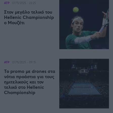
ATP
07/11/2025 - 23:25
Στον μεγάλο τελικό του
Άρσεναλ
Hellenic Championship
ο Μουζέτι
Γιουβέντους
Μίλαν
Ίντερ
ATP
07/11/2025 - 09:15
Μπάγερν Μονάχου
Το promo με drones στα
νότια προάστια για τους
Παρί Σεν Ζερμέν
ημιτελικούς και τον
τελικό στο Hellenic
Championship