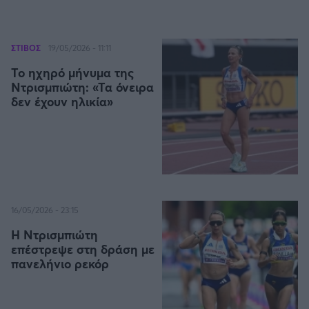
Οδηγός F1
CEV Cup
Τεχνολογία
Παναγιώτης Δαλαταριώφ
Κολύμβηση
ΑΘΛΗΤΙΚΕΣ ΜΕΤΑΔΟΣΕΙΣ
Bundesliga
EuroCup
GMotion WRC
Υγεία
Challenge Cup
Ανδρέας Δημάτος
Μπιτς Βόλεϊ
Ligue 1
Mundobasket
GMotion MotoGP
LIVE SCORE
Showbiz
ΣΤΙΒΟΣ
19/05/2026 - 11:11
Αντώνης Καλκαβούρας
Ιστιοπλοΐα
Basketaki
Εθνική Ελλάδος
GWOMEN
Το ηχηρό μήνυμα της
Αντώνης Καρπετόπουλος
Eurobasket
Κωπηλασία
Ντρισμπιώτη: «Τα όνειρα
Μουντιάλ 2026
Δημήτρης Κατσιώνης
ΑΘΛΗΤΙΚΗ ΗΧΩ
δεν έχουν ηλικία»
Ξιφασκία
Wyscout Analysis
Γιώργος Κούβαρης
ΕΚΠΟΜΠΕΣ
Σκοποβολή
Ευρώπη
Κώστας Νικολακόπουλος
GALACTICOS BY INTERWETTEN
Κόσμος
Πάλη
ΟΜΑΔΕΣ
Γιάννης Πάλλας
GAZZ FLOOR BY NOVIBET
Νίκος Παπαδογιάννης
Τάε κβον ντο
ΑΕΚ
PODCASTS
POLE POSITION BY ALLWYN
Γιώργος Σακελλαρίου
Τζούντο
ΣΠΛΙΤ
OLD SCHOOL
GAZZETTA ACTS
16/05/2026 - 23:15
Γιάννης Σερέτης
Ολυμπιακός
Πινγκ - πονγκ
Transfer Stories
ΜΕΤΑΒΙΒΑΣΗ BY NOVIBET
Gazzetta For Her
Η Ντρισμπιώτη
Σταύρος Σουντουλίδης
GAZZETTA SPECIALS
gMotion
Μαχητικά Αθλήματα
επέστρεψε στη δράση με
Θέμα Ισότητας
Δημήτρης Τομαράς
ΠΑΟΚ
Unique
πανελήνιο ρεκόρ
Πυγμαχία
Για τον Αλέξανδρο
Γιώργος Τσακίρης
Wyscout Analysis
Άρση Βαρών
#GiatonAlki
Παναθηναϊκός
Μιχάλης Τσαμπάς
InStat Analysis