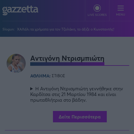
Παράκαμψη προς το κυρίως περιεχόμενο
MENU
LIVE SCORES
Slogun:
ΧΑΛάλι τα χρήματα για τον Τζολάκη, το άξιζε ο Κωνσταντής!
ΠΟΔΟΣΦΑΙΡΟ
Stoiximan Super League
Αντιγόνη Ντρισμπιώτη
ΜΠΑΣΚΕΤ
Super League 2
Stoiximan GBL
ΒΟΛΕΪ
Champions League
ΑΘΛΗΜΑ:
ΣΤΙΒΟΣ
EuroLeague
Novibet Volley League
ΑΛΛΑ ΣΠΟΡ
Europa League
Champions League
Volley League Γυναικών
Η Αντιγόνη Ντρισμπιώτη γεννήθηκε στην
Τένις
PLUS
Conference League
Καρδίτσα στις 21 Μαρτίου 1984 και είναι
NBA
Pre League
πρωταθλήτρια στο βάδην.
Χάντμπολ
Πολιτική
Κύπελλο Ελλάδας
Εθνική Μπάσκετ
BLOGGERS
Κύπελλο Ανδρών
Πόλο
Κοινωνία
Premier League
Elite League
Νίκος Αθανασίου
GMOTION
Κύπελλο Γυναικών
Διεθνή
Στίβος
La Liga
Δημήτρης Βέργος
Α1 Γυναικών
GMotion F1
Champions League
Viral
ΠΡΩΤΟΣΕΛΙΔΑ
Γυμναστική
Serie A
Βασίλης Βλαχόπουλος
Κύπελλο Ελλάδος