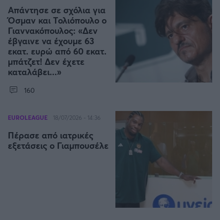
Απάντησε σε σχόλια για
Όσμαν και Τολιόπουλο ο
Άρσεναλ
Γιαννακόπουλος: «Δεν
έβγαινε να έχουμε 63
εκατ. ευρώ από 60 εκατ.
Γιουβέντους
μπάτζετ! Δεν έχετε
καταλάβει...»
Μίλαν
160
Ίντερ
EUROLEAGUE
18/07/2026 - 14:36
Μπάγερν Μονάχου
Πέρασε από ιατρικές
εξετάσεις ο Γιαμπουσέλε
Παρί Σεν Ζερμέν