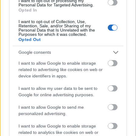
I want to opt-out of processing my
Personal Data for Targeted Advertising.
Opted In
EUROLEAGUE
I want to opt-out of Collection, Use,
18/07/2026 - 11:50
Retention, Sale, and/or Sharing of my
Personal Data that Is Unrelated with the
Ενίσχυση στην
Purposes for which it was collected.
περιφέρεια με Ντέβιον
Opted Out
Μιντζ για την Ντουμπάι
BC
Google consents
3
I want to allow Google to enable storage
related to advertising like cookies on web or
device identifiers in apps.
I want to allow my user data to be sent to
EUROLEAGUE
18/07/2026 - 11:00
Google for online advertising purposes.
«Σε τελικές
I want to allow Google to send me
διαπραγματεύσεις ο
personalized advertising.
Ερυθρός Αστέρας με τον
Πάτρικ Μπάλντγουιν
I want to allow Google to enable storage
Τζούνιορ»
related to analytics like cookies on web or