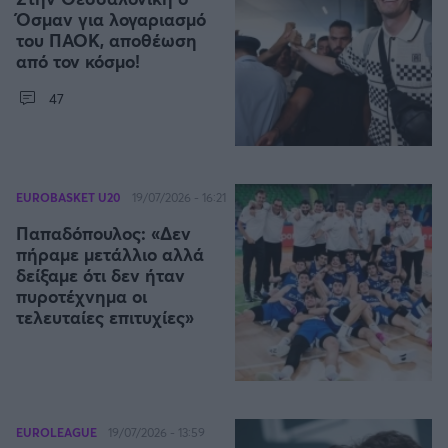
Καλαμάτα
Όσμαν για λογαριασμό
του ΠΑΟΚ, αποθέωση
από τον κόσμο!
Ηρακλής
47
Μπαρτσελόνα
Ρεάλ Μαδρίτης
EUROBASKET U20
19/07/2026 - 16:21
Ατλέτικο Μαδρίτης
Παπαδόπουλος: «Δεν
πήραμε μετάλλιο αλλά
δείξαμε ότι δεν ήταν
Μάντσεστερ Γιουνάιτεντ
πυροτέχνημα οι
τελευταίες επιτυχίες»
Μάντσεστερ Σίτι
Λίβερπουλ
EUROLEAGUE
19/07/2026 - 13:59
Τσέλσι