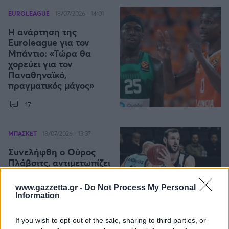
EUROLEAGUE
18/07/2026 - 14:01
Η ανάρτηση της
Euroleague για τον
Μπάντιο: «Τώρα θα
χορεύει για τον
Παναθηναϊκό,
πραγματικός μάγος»
17
ΜΠΑΣΚΕΤ
18/07/2026 - 13:37
Συνελήφθη ο Ούρος
Πλάβσιτς, αντιμετωπίζει
βαριές κατηγορίες για
επίθεση σε στρατιωτικό!
www.gazzetta.gr -
Do Not Process My Personal
Information
If you wish to opt-out of the sale, sharing to third parties, or