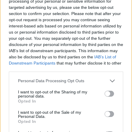
processing of your personal or sensitive information for
targeted advertising by us, please use the below opt-out
section to confirm your selection. Please note that after your
EUROLEAGUE
18/07/2026 - 13:17
opt-out request is processed you may continue seeing
«Παρακολουθεί
interest-based ads based on personal information utilized by
Φρανσίσκο ο
us or personal information disclosed to third parties prior to
Παναθηναϊκός» - Τι
your opt-out. You may separately opt-out of the further
ισχύει με τον Γάλλο
disclosure of your personal information by third parties on the
point guard
IAB’s list of downstream participants. This information may
also be disclosed by us to third parties on the
IAB’s List of
129
Downstream Participants
that may further disclose it to other
third parties.
Please note that this website/app uses one or more Google
Personal Data Processing Opt Outs
NBA
18/07/2026 - 12:42
services and may gather and store information including but
not limited to your visit or usage behaviour. You may click to
I want to opt-out of the Sharing of my
Ο Μπαρόν Ντέιβις
personal data.
grant or deny consent to Google and its third-party tags to
δέχθηκε μήνυση από τον
Opted In
use your data for below specified purposes in below Google
αδερφή του
consent section.
I want to opt-out of the Sale of my
Personal Data.
Opted In