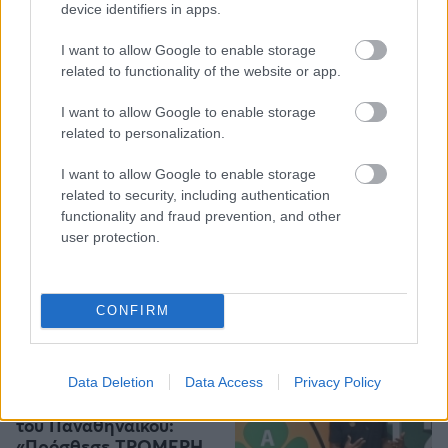
device identifiers in apps.
I want to allow Google to enable storage
related to functionality of the website or app.
NBA
18/07/2026 - 09:41
I want to allow Google to enable storage
Έριξε... βόμβα ο Άντονι
related to personalization.
Ντέιβις για Λεμπρόν:
«Έχουμε κάνει κάποιες
I want to allow Google to enable storage
συζητήσεις για τους
related to security, including authentication
Γουίζαρντς»
functionality and fraud prevention, and other
user protection.
CONFIRM
EUROLEAGUE
18/07/2026 - 09:00
Χορταστικό βίντεο 17
λεπτών της Euroleague
Data Deletion
Data Access
Privacy Policy
για τα νέα αποκτήματα
του Παναθηναϊκού:
«Πρόσθεσε ΤΡΟΜΕΡΗ