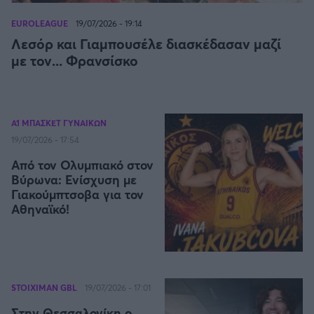
Η μητρότητα στον πάγκο
Δημήτρης Τσορμπατζόγλου
Συνεντεύξεις
Άρης
EUROLEAGUE
19/07/2026 - 19:14
Μεγάλη μου Αγάπη
Λεσόρ και Γιαμπουσέλε διασκέδασαν μαζί
Μια Ιστορία από την Πόλη
με τον... Φρανσίσκο
Λεβαδειακός
ΟΦΗ
Α1 ΜΠΑΣΚΕΤ ΓΥΝΑΙΚΩΝ
Βόλος
19/07/2026 - 17:54
Από τον Ολυμπιακό στον
Ατρόμητος Αθηνών
Βύρωνα: Ενίσχυση με
Γιακούμπτσοβα για τον
Αθηναϊκό!
Κηφισιά
Αστέρας Τρίπολης
Παναιτωλικός
STOIXIMAN GBL
19/07/2026 - 17:01
Στην Θεσσαλονίκη ο