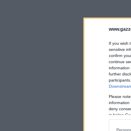
www.gazze
If you wish 
sensitive in
confirm you
continue se
information 
further disc
participants
Downstream 
Please note
information 
deny consent
in below Go
Persona