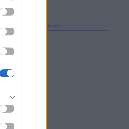
μολογίες
Φόρμα H2H
Δωδεκάδες