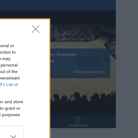
sonal or
ection to
Ολοκληρωση κανονικης διαρκειας
ou may
61.3%
43.7%
 personal
% Εντός Πεδιάς
out of the
Μπάγερν Μονάχου
 downstream
B’s List of
er and store
to grant or
ed purposes
ΝΤΑΝΑ
ΣΥΜΒΑΝΤΑ