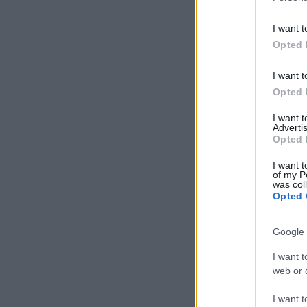
I want t
Opted 
I want t
Opted 
I want 
Advertis
Opted 
I want t
of my P
was col
Opted 
Google 
I want t
web or d
I want t