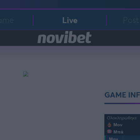
ame
Live
Pos
FOLLOW US
GAME IN
Ολοκληρώθηκε
Μον
Μπά
Μον