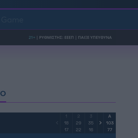
t Game
FO
1
2
3
4
Α
18
29
35
21
103
17
22
16
22
77