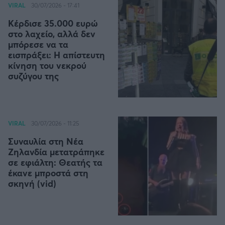
Η μητρότητα στον πάγκο
Δημήτρης Τσορμπατζόγλου
Συνεντεύξεις
VIRAL
30/07/2026 - 17:41
Άρης
Μεγάλη μου Αγάπη
Κέρδισε 35.000 ευρώ
στο λαχείο, αλλά δεν
Μια Ιστορία από την Πόλη
Λεβαδειακός
μπόρεσε να τα
εισπράξει: Η απίστευτη
κίνηση του νεκρού
ΟΦΗ
συζύγου της
Βόλος
Ατρόμητος Αθηνών
VIRAL
30/07/2026 - 11:25
Συναυλία στη Νέα
Κηφισιά
Ζηλανδία μετατράπηκε
σε εφιάλτη: Θεατής τα
έκανε μπροστά στη
Αστέρας Τρίπολης
σκηνή (vid)
Παναιτωλικός