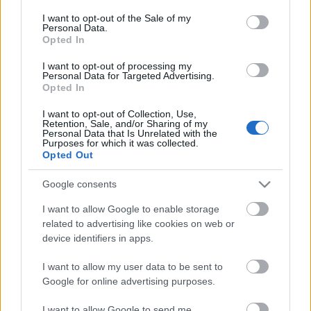
Η μητρότητα στον πάγκο
Δημήτρης Τσορμπατζόγλου
Συνεντεύξεις
consent section.
I want to opt-out of the Sale of my
Άρης
Μεγάλη μου Αγάπη
Personal Data.
Opted In
ΖΩΝΤΑΝΑ
ΣΥΜΒΑΝΤΑ
Μια Ιστορία από την Πόλη
Λεβαδειακός
I want to opt-out of processing my
Personal Data for Targeted Advertising.
Opted In
ΟΦΗ
I want to opt-out of Collection, Use,
Retention, Sale, and/or Sharing of my
Βόλος
Personal Data that Is Unrelated with the
Purposes for which it was collected.
Opted Out
Ατρόμητος Αθηνών
Google consents
Κηφισιά
I want to allow Google to enable storage
Το σύνολο του περιεχομένου και των υπηρεσιών του gazzetta.gr
related to advertising like cookies on web or
διατίθεται στους επισκέπτες αυστηρά για προσωπική χρήση.
device identifiers in apps.
Αστέρας Τρίπολης
Απαγορεύεται η χρήση ή επανεκπομπή του, σε οποιοδήποτε μέσο,
μετά ή άνευ επεξεργασίας, χωρίς γραπτή άδεια του εκδότη.
I want to allow my user data to be sent to
Google for online advertising purposes.
Παναιτωλικός
ΑΘΛΗΜΑΤΑ
ΠΕΡΙΣΣΟΤΕΡΑ
I want to allow Google to send me