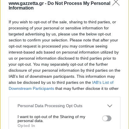
Οδηγός F1
CEV Cup
Τεχνολογία
www.gazzetta.gr -
Do Not Process My Personal
Παναγιώτης Δαλαταριώφ
Κολύμβηση
ΑΘΛΗΤΙΚΕΣ ΜΕΤΑΔΟΣΕΙΣ
Bundesliga
EuroCup
Information
GMotion WRC
Περιγραφή
Υγεία
Challenge Cup
Στατιστικά
Βαθμολογίες
Φόρμα H2H
Δωδεκάδες
Ανδρέας Δημάτος
Μπιτς Βόλεϊ
Ligue 1
Mundobasket
GMotion MotoGP
LIVE SCORE
Showbiz
If you wish to opt-out of the sale, sharing to third parties, or
Αντώνης Καλκαβούρας
Ολοκληρώθηκε
1
2
3
4
Α
Ιστιοπλοΐα
Basketaki
Εθνική Ελλάδος
processing of your personal or sensitive information for
GWOMEN
Ρεά
19
34
25
15
93
Αντώνης Καρπετόπουλος
targeted advertising by us, please use the below opt-out
Eurobasket
Κωπηλασία
12
21
14
23
70
Μπά
Μουντιάλ 2026
Δημήτρης Κατσιώνης
section to confirm your selection. Please note that after your
ΑΘΛΗΤΙΚΗ ΗΧΩ
Ρεά
Ξιφασκία
Wyscout Analysis
opt-out request is processed you may continue seeing
Γιώργος Κούβαρης
Μπά
ΕΚΠΟΜΠΕΣ
interest-based ads based on personal information utilized by
Σκοποβολή
Ευρώπη
Κώστας Νικολακόπουλος
us or personal information disclosed to third parties prior to
GALACTICOS BY INTERWETTEN
Κόσμος
Πάλη
ΟΜΑΔΕΣ
Γιάννης Πάλλας
your opt-out. You may separately opt-out of the further
GAZZ FLOOR BY NOVIBET
disclosure of your personal information by third parties on the
Νίκος Παπαδογιάννης
Τάε κβον ντο
ΑΕΚ
PODCASTS
IAB’s list of downstream participants. This information may
POLE POSITION BY ALLWYN
Γιώργος Σακελλαρίου
Τζούντο
also be disclosed by us to third parties on the
IAB’s List of
ΣΠΛΙΤ
OLD SCHOOL
Ολοκληρωση κανονικης διαρκειας
GAZZETTA ACTS
Downstream Participants
that may further disclose it to other
Γιάννης Σερέτης
Ολυμπιακός
Πινγκ - πονγκ
Transfer Stories
54.1%
40.6%
ΜΕΤΑΒΙΒΑΣΗ BY NOVIBET
third parties.
Gazzetta For Her
Σταύρος Σουντουλίδης
% Εντός Πεδιάς
GAZZETTA SPECIALS
gMotion
Μαχητικά Αθλήματα
Ρεά
Μπά
Θέμα Ισότητας
Please note that this website/app uses one or more Google
Δημήτρης Τομαράς
Personal Data Processing Opt Outs
ΠΑΟΚ
Unique
services and may gather and store information including but
Πυγμαχία
Για τον Αλέξανδρο
Γιώργος Τσακίρης
Wyscout Analysis
not limited to your visit or usage behaviour. You may click to
I want to opt-out of the Sharing of my
Άρση Βαρών
#GiatonAlki
personal data.
Παναθηναϊκός
Μιχάλης Τσαμπάς
grant or deny consent to Google and its third-party tags to
InStat Analysis
Opted In
use your data for below specified purposes in below Google