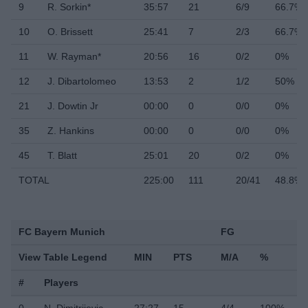
9
R. Sorkin*
35:57
21
6/9
66.7%
10
O. Brissett
25:41
7
2/3
66.7%
11
W. Rayman*
20:56
16
0/2
0%
12
J. Dibartolomeo
13:53
2
1/2
50%
21
J. Dowtin Jr
00:00
0
0/0
0%
35
Z. Hankins
00:00
0
0/0
0%
45
T. Blatt
25:01
20
0/2
0%
TOTAL
225:00
111
20/41
48.8%
FC Bayern Munich
FG
2
View Table Legend
MIN
PTS
M/A
%
M
#
Players
0
N. Dimitrijevic
27:27
15
4/4
100%
4