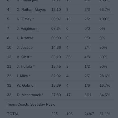
4
X. Rathan-Mayes
12:10
9
2/3
66.7%
2
5
N. Giffey *
30:07
15
2/2
100%
2
7
J. Voigtmann
07:34
0
0/0
0%
0
8
L. Kratzer
00:00
0
0/0
0%
0
10
J. Jessup
14:36
4
2/4
50%
2
13
A. Obst *
36:10
33
4/8
50%
4
21
J. Hollatz *
18:45
5
1/2
50%
1
22
I. Mike *
32:02
4
2/7
28.6%
2
32
W. Gabriel
18:39
4
1/6
16.7%
1
33
D. Mccormack *
27:30
17
6/11
54.5%
6
Team/Coach: Svetislav Pesic
TOTAL
225
106
24/47
51.1%
2