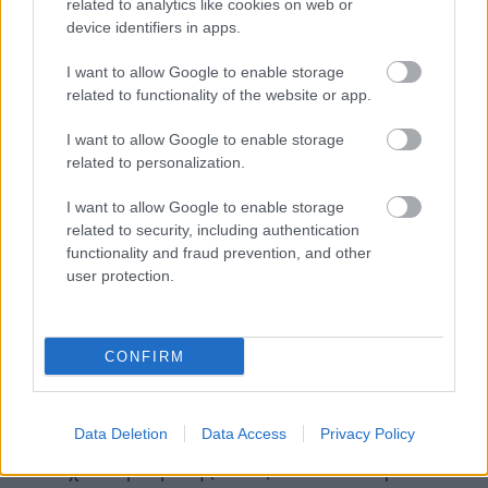
related to analytics like cookies on web or
συνέχισαν να... βομβαρδίζουν τα καλάθια με
device identifiers in apps.
εύστοχα τρίποντα (
18/29 - 11/19
) και να πηγαίνουν
I want to allow Google to enable storage
«χέρι-χέρ
ι» στο σκορ, οδεύοντας προς το φινάλε
related to functionality of the website or app.
(79-80, 32'). Η
Μπάγερν
με... όπλο της τα επιθετικά
I want to allow Google to enable storage
ριμπάουντ, επέβαλε την κυριαρχία της κάτω από
related to personalization.
τη ρακέτα και με τον
Ομπστ
να ευστοχεί σε
τρίποντο και τον
Ντιμιτρίεβιτς
σε δίποντο, έδωσαν
I want to allow Google to enable storage
προβάδισμα τριών πόντων στην ομάδα τους (
92-
related to security, including authentication
functionality and fraud prevention, and other
95, 37'
), μέχρι να απαντήσει ο
Σόρκιν
και να ξανά
user protection.
φέρει το ματς στα ίσια (
95-95, 38
'). Στα τελευταία
το ματς εξελισσόταν σε «θρίλερ», με τον
Μπλατ
να
ευστοχεί σε δύο βολές και να έχει το προβάδισμα
CONFIRM
η
Μακάμπι
(97-95). Η
Μπάγερν
προχώρησε σε δύο
άστοχες επιθέσεις και έτσι οι
γηπεδούχοι
, είχαν το
Data Deletion
Data Access
Privacy Policy
πλεονέκτημα με για τη νίκη, με τον
Ρέιμαν
να
ευστοχεί σε μία βολή (
98-95
) και 15 δευτερόλεπτα