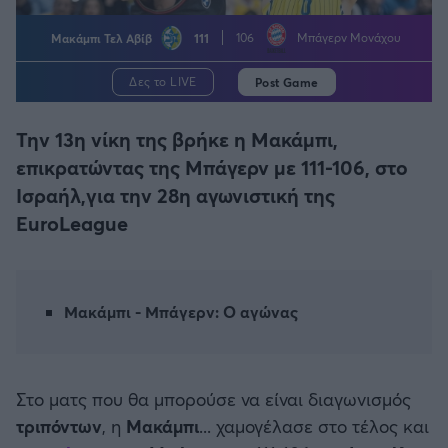
Η μητρότητα στον πάγκο
Δημήτρης Τσορμπατζόγλου
Συνεντεύξεις
Άρης
Μακάμπι Τελ Αβίβ
111
106
Μπάγερν Μονάχου
Μεγάλη μου Αγάπη
Μια Ιστορία από την Πόλη
Λεβαδειακός
Δες το LIVE
Post Game
Την 13η νίκη της βρήκε η Μακάμπι,
ΟΦΗ
επικρατώντας της Μπάγερν με 111-106, στο
Βόλος
Ισραήλ,για την 28η αγωνιστική της
EuroLeague
Ατρόμητος Αθηνών
Κηφισιά
Μακάμπι - Μπάγερν: Ο αγώνας
Αστέρας Τρίπολης
Στο ματς που θα μπορούσε να είναι διαγωνισμός
Παναιτωλικός
τριπόντων
, η
Μακάμπι
... χαμογέλασε στο τέλος και