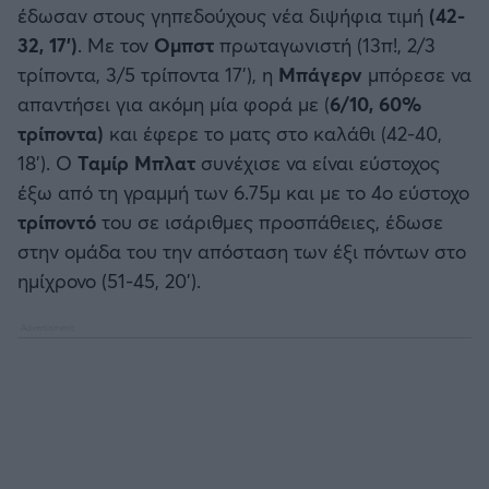
έδωσαν στους γηπεδούχους νέα διψήφια τιμή
(42-
32, 17’)
. Με τον
Ομπστ
πρωταγωνιστή (13π!, 2/3
τρίποντα, 3/5 τρίποντα 17’), η
Μπάγερν
μπόρεσε να
απαντήσει για ακόμη μία φορά με (
6/10, 60%
τρίποντα)
και έφερε το ματς στο καλάθι (42-40,
18’). Ο
Ταμίρ Μπλατ
συνέχισε να είναι εύστοχος
έξω από τη γραμμή των 6.75μ και με το 4ο εύστοχο
τρίποντό
του σε ισάριθμες προσπάθειες, έδωσε
στην ομάδα του την απόσταση των έξι πόντων στο
ημίχρονο (51-45, 20’).