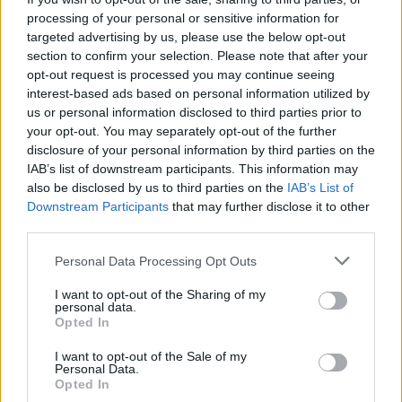
https://t.co/8MxMYUKFc
processing of your personal or sensitive information for
pic.twitter.com/fKw3QioF
targeted advertising by us, please use the below opt-out
section to confirm your selection. Please note that after your
opt-out request is processed you may continue seeing
interest-based ads based on personal information utilized by
us or personal information disclosed to third parties prior to
your opt-out. You may separately opt-out of the further
disclosure of your personal information by third parties on the
IAB’s list of downstream participants. This information may
also be disclosed by us to third parties on the
IAB’s List of
Downstream Participants
that may further disclose it to other
third parties.
Please note that this website/app uses one or more Google
Personal Data Processing Opt Outs
services and may gather and store information including but
not limited to your visit or usage behaviour. You may click to
I want to opt-out of the Sharing of my
personal data.
grant or deny consent to Google and its third-party tags to
Opted In
use your data for below specified purposes in below Google
consent section.
I want to opt-out of the Sale of my
Personal Data.
Opted In