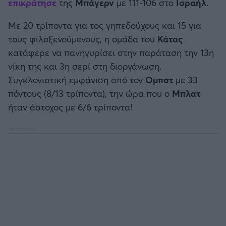
επικράτησε
της
Μπάγερν
με 111-106 στο
Ισραήλ
.
Καλαμάτα
Με 20 τρίποντα για τος γηπεδούχους και 15 για
Ηρακλής
τους φιλοξενούμενους, η ομάδα του
Κάτας
κατάφερε να πανηγυρίσει στην παράταση την 13η
Μπαρτσελόνα
νίκη της και 3η σερί στη διοργάνωση.
Συγκλονιστική εμφάνιση από τον
Ομπστ
με 33
Ρεάλ Μαδρίτης
πόντους (8/13 τρίποντα), την ώρα που ο
Μπλατ
ήταν άστοχος με 6/6 τρίποντα!
Ατλέτικο Μαδρίτης
Μάντσεστερ Γιουνάιτεντ
Μάντσεστερ Σίτι
Λίβερπουλ
Τσέλσι