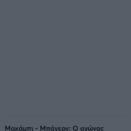
Άρσεναλ
Γιουβέντους
Μίλαν
Ίντερ
Μπάγερν Μονάχου
Παρί Σεν Ζερμέν
Μακάμπι - Μπάγερν: Ο αγώνας