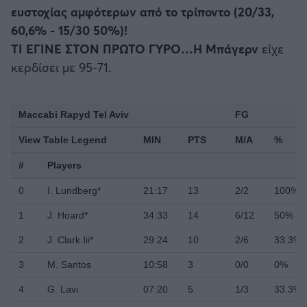
ευστοχίας αμφότερων από το τρίποντο (20/33,
60,6% - 15/30 50%)!
ΤΙ ΕΓΙΝΕ ΣΤΟΝ ΠΡΩΤΟ ΓΥΡΟ…Η Μπάγερν
είχε
κερδίσει με 95-71.
Maccabi Rapyd Tel Aviv
FG
View Table Legend
MIN
PTS
M/A
%
#
Players
0
I. Lundberg*
21:17
13
2/2
100%
1
J. Hoard*
34:33
14
6/12
50%
2
J. Clark Iii*
29:24
10
2/6
33.3%
3
M. Santos
10:58
3
0/0
0%
4
G. Lavi
07:20
5
1/3
33.3%