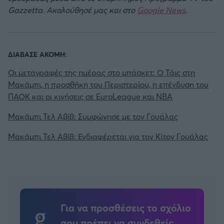
Gazzetta. Ακολούθησέ μας και στο
Google News
.
ΔΙΑΒΑΣΕ ΑΚΟΜΗ:
Οι μεταγραφές της ημέρας στο μπάσκετ: Ο Τάις στη
Μακάμπι, η προσθήκη του Περιστερίου, η επένδυση του
ΠΑΟΚ και οι κινήσεις σε EuroLeague και NBA
Μακάμπι Τελ Αβίβ: Συμφώνησε με τον Γουάλας
Μακάμπι Τελ Αβίβ: Ενδιαφέρεται για τον Κίτον Γουάλας
Για να προσθέσεις το σχόλιο
σου πρέπει να συνδεθείς