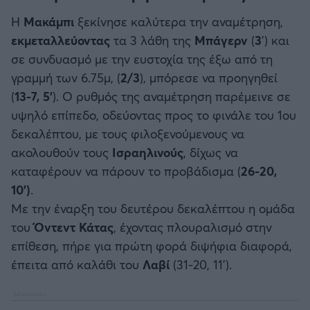
Η
Μακάμπι
ξεκίνησε καλύτερα την αναμέτρηση,
εκμεταλλεύοντας
τα 3 λάθη της
Μπάγερν
(
3
’) και
σε συνδυασμό με την ευστοχία της έξω από τη
γραμμή των 6.75μ, (
2/3
), μπόρεσε να προηγηθεί
(
13-7, 5’
). Ο ρυθμός της αναμέτρηση παρέμεινε σε
υψηλό επίπεδο, οδεύοντας προς το φινάλε του 1ου
δεκαλέπτου, με τους φιλοξενούμενους να
ακολουθούν τους
Ισραηλινούς
, δίχως να
καταφέρουν να πάρουν το προβάδισμα (
26-20,
10’)
.
Με την έναρξη του δευτέρου δεκαλέπτου η ομάδα
του
Όντεντ Κάτας
, έχοντας πλουραλισμό στην
επίθεση, πήρε για πρώτη φορά διψήφια διαφορά,
έπειτα από καλάθι του
Λαβί
(31-20, 11’).