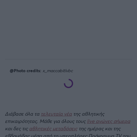
@Photo credits:
x_maccabitlvbc
Διάβασε όλα τα
τελευταία νέα
της αθλητικής
επικαιρότητας. Μάθε για όλους τους
live αγώνες σήμερα
και δες τις
αθλητικές μεταδόσεις
της ημέρας και της
εβδομάδας μέσα από το υπερπλήρες Πρόγραμμα TV του