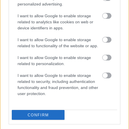
personalized advertising.
Για να προσθέσεις το σχόλιο
σου πρέπει να συνδεθείς
I want to allow Google to enable storage
related to analytics like cookies on web or
στο my gazzetta!
device identifiers in apps.
I want to allow Google to enable storage
Εγγραφή
Σύνδεση
related to functionality of the website or app.
I want to allow Google to enable storage
related to personalization.
Συνδέσου και κάνε το πρώτο σχόλιο...
I want to allow Google to enable storage
related to security, including authentication
functionality and fraud prevention, and other
user protection.
BEST OF
INTERNET
CONFIRM