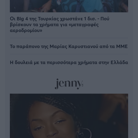
Οι Big 4 της Τουρκίας χρωστάνε 1 δισ. - Πού
βρίσκουν τα χρήματα για «μεταγραφές
αεροδρομίου»
Το παράπονο της Μαρίας Καρυστιανού από τα ΜΜΕ
Η δουλειά με τα περισσότερα χρήματα στην Ελλάδα