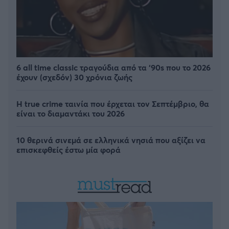
6 all time classic τραγούδια από τα ‘90s που το 2026
έχουν (σχεδόν) 30 χρόνια ζωής
Η true crime ταινία που έρχεται τον Σεπτέμβριο, θα
είναι το διαμαντάκι του 2026
10 θερινά σινεμά σε ελληνικά νησιά που αξίζει να
επισκεφθείς έστω μία φορά