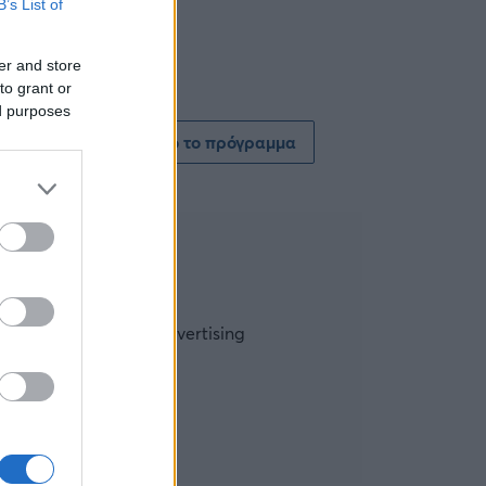
B’s List of
er and store
to grant or
ed purposes
Δείτε όλο το πρόγραμμα