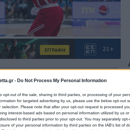
θρα στα αποτελέσματα αναζήτησης.
tta.gr -
Do Not Process My Personal Information
azzetta.gr στην Google
to opt-out of the sale, sharing to third parties, or processing of your per
formation for targeted advertising by us, please use the below opt-out s
r selection. Please note that after your opt-out request is processed y
eing interest-based ads based on personal information utilized by us or
ογία μετά τη νίκη της Βοσνίας επί
disclosed to third parties prior to your opt-out. You may separately opt-
losure of your personal information by third parties on the IAB’s list of
πανία το ματς με την Ελλάδα, η