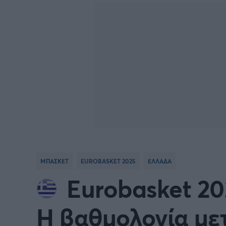
BASKETBALL CHAMPIONS
Γιώργος Τσακίρης
NBA
Πυγμαχία
LEAGUE
VTB LEAGUE
Α1 Μπ
Μπάσκετ: Ισπανία
Μπάσκ
Μπάσκετ: Ιταλία
Μπάσκ
Μπάσκετ: Ισραήλ
Μπάσκ
ΜΠΑΣΚΕΤ
EUROBASKET 2025
ΕΛΛΑΔΑ
Προκριματικά EUROBASKET
EURO
Eurobasket 20
EUROBASKET Γυναικών 2025
Ολυμπ
Η βαθμολογία μετ