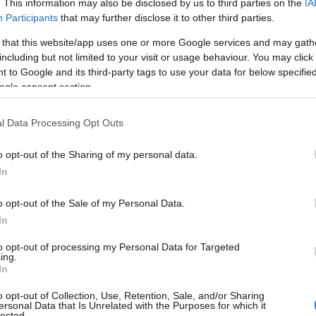
. This information may also be disclosed by us to third parties on the
IA
Participants
that may further disclose it to other third parties.
 Εθνική.
 that this website/app uses one or more Google services and may gath
including but not limited to your visit or usage behaviour. You may click 
 to Google and its third-party tags to use your data for below specifi
ogle consent section.
l Data Processing Opt Outs
 εξασφάλισε την πρόκριση στους «16» του
o opt-out of the Sharing of my personal data.
In
-76
εξασφάλισε τη συμμετοχή της στα νοκ άουτ
o opt-out of the Sale of my Personal Data.
ς
Ισπανίας
με την
Ελλάδα
σε must win παιχνίδι για
In
to opt-out of processing my Personal Data for Targeted
ing.
In
o opt-out of Collection, Use, Retention, Sale, and/or Sharing
ersonal Data that Is Unrelated with the Purposes for which it
lected.