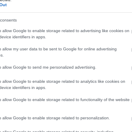
Out
consents
o allow Google to enable storage related to advertising like cookies on
evice identifiers in apps.
o allow my user data to be sent to Google for online advertising
s.
to allow Google to send me personalized advertising.
 των Ισπανών, τότε θα τους αποκλείσει και
o allow Google to enable storage related to analytics like cookies on
evice identifiers in apps.
 θα δώσει την πρόκριση στους Γεωργιανούς.
o allow Google to enable storage related to functionality of the website
o allow Google to enable storage related to personalization.
o allow Google to enable storage related to security, including