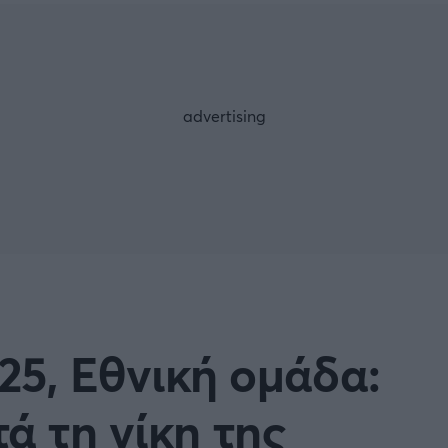
Μια Ιστο
Μιχάλης Τσαμπάς
Δημήτρης Τσ
WNBA
Άρση Βαρών
άσκετ Γυναικών
Α2 Μπάσκετ - ELITE LEAG
ετ: Τουρκία
Κύπελλο Ελλάδας Μπάσκε
FOLLOW US
ετ: Γαλλία
ABA LIGA
ετ: Λιθουανία
Μπάσκετ: Κίνα
Προκριματικά
BASKET 2025
25, Εθνική ομάδα:
MUNDOBASKET
ιακοί Αγώνες Μπάσκετ
ΟΠΑΠ BASKET LEAGUE
ά τη νίκη της