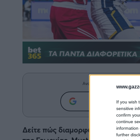
Ανακαλύψτε περισσότερα άρ
www.gazze
Προσθήκη του g
If you wish 
sensitive in
confirm you
continue se
Δείτε πώς διαμορφώθηκε η βαθμολ
information 
further disc
της Γεωργίας. Must win για την Ισ