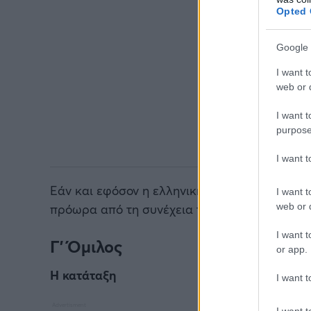
Opted 
Google 
I want t
web or d
I want t
purpose
I want 
Εάν και εφόσον η ελληνική ομάδα επικρατήσει
I want t
web or d
πρόωρα από τη συνέχεια της διοργάνωσης και
I want t
Γ' Όμιλος
or app.
Η κατάταξη
I want t
I want t