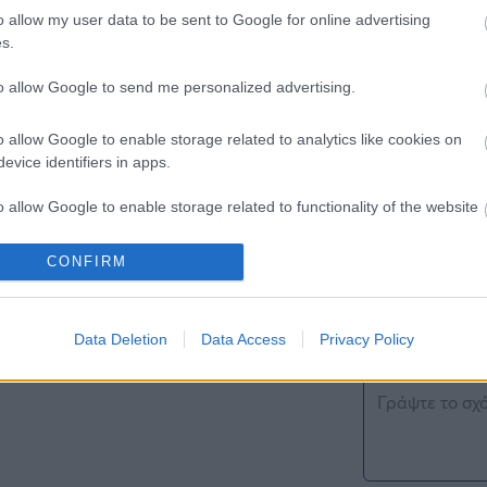
o allow my user data to be sent to Google for online advertising
s.
to allow Google to send me personalized advertising.
o allow Google to enable storage related to analytics like cookies on
ΖΩ
evice identifiers in apps.
o allow Google to enable storage related to functionality of the website
CONFIRM
o allow Google to enable storage related to personalization.
Σχολιάστε εδώ
o allow Google to enable storage related to security, including
Data Deletion
Data Access
Privacy Policy
cation functionality and fraud prevention, and other user protection.