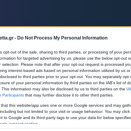
Μια Ιστο
Μιχάλης Τσαμπάς
Δημήτρης Τσ
Άρση Βαρών
tta.gr -
Do Not Process My Personal Information
to opt-out of the sale, sharing to third parties, or processing of your per
formation for targeted advertising by us, please use the below opt-out s
FOLLOW US
r selection. Please note that after your opt-out request is processed y
eing interest-based ads based on personal information utilized by us or
disclosed to third parties prior to your opt-out. You may separately opt-
ame
Live
Pos
losure of your personal information by third parties on the IAB’s list of
. This information may also be disclosed by us to third parties on the
IA
Participants
that may further disclose it to other third parties.
 that this website/app uses one or more Google services and may gath
including but not limited to your visit or usage behaviour. You may click 
 to Google and its third-party tags to use your data for below specifi
ogle consent section.