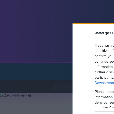
Γιώργος Τσακίρης
Πυγμαχία
www.gazze
If you wish 
sensitive in
confirm you
continue se
information 
Preg
further disc
participants
Downstream 
Please note
information 
deny consent
in below Go