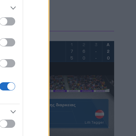
FO
1
2
3
Α
7
6
-
2
5
0
-
0
Ολοκληρωση κανονικης διαρκειας
8
6
Μπρέικ Πόντοι
α
Lilli Tagger