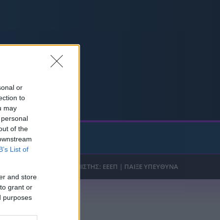
ρία από την Πόλη
ορμπατζόγλου
sonal or
ection to
ou may
 personal
out of the
t Game
 downstream
B’s List of
er and store
to grant or
ed purposes