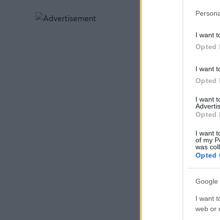
Persona
I want t
Opted 
I want t
Opted 
I want 
Advertis
Opted 
I want t
of my P
was col
Opted 
Google 
I want t
web or d