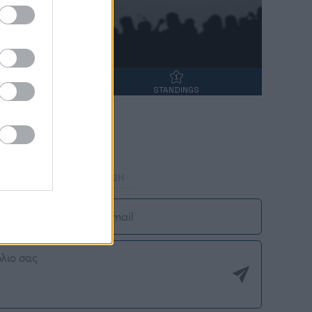
ΝΤΑΝΑ
STANDINGS
Στατιστικά
Φόρμα H2H