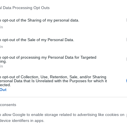
l Data Processing Opt Outs
GAME IN
o opt-out of the Sharing of my personal data.
In
o opt-out of the Sale of my Personal Data.
Ολοκληρώθηκε
In
Σάκ
TAG
to opt-out of processing my Personal Data for Targeted
ing.
In
o opt-out of Collection, Use, Retention, Sale, and/or Sharing
ersonal Data that Is Unrelated with the Purposes for which it
lected.
Out
consents
Σάκκαρη Μαρί
o allow Google to enable storage related to advertising like cookies on
evice identifiers in apps.