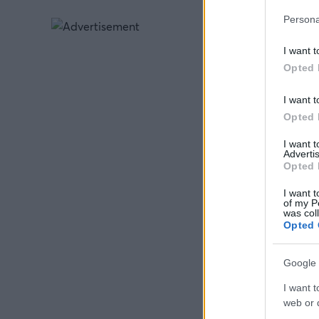
Persona
I want t
Opted 
I want t
Opted 
I want 
Advertis
Opted 
I want t
of my P
was col
Opted 
Google 
I want t
web or d