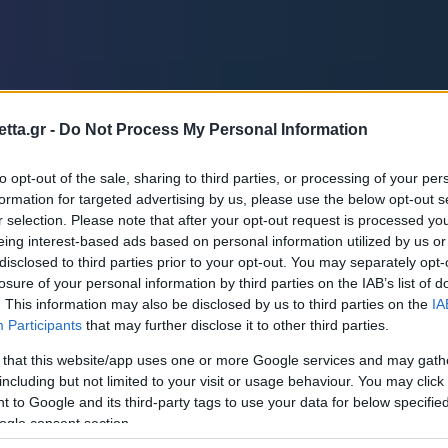
Μια Ιστο
Μιχάλης Τσαμπάς
Δημήτρης Τσ
Άρση Βαρών
tta.gr -
Do Not Process My Personal Information
to opt-out of the sale, sharing to third parties, or processing of your per
formation for targeted advertising by us, please use the below opt-out s
FOLLOW US
r selection. Please note that after your opt-out request is processed y
eing interest-based ads based on personal information utilized by us or
disclosed to third parties prior to your opt-out. You may separately opt-
ame
Live
Pos
losure of your personal information by third parties on the IAB’s list of
. This information may also be disclosed by us to third parties on the
IA
Participants
that may further disclose it to other third parties.
 that this website/app uses one or more Google services and may gath
including but not limited to your visit or usage behaviour. You may click 
 to Google and its third-party tags to use your data for below specifi
ogle consent section.