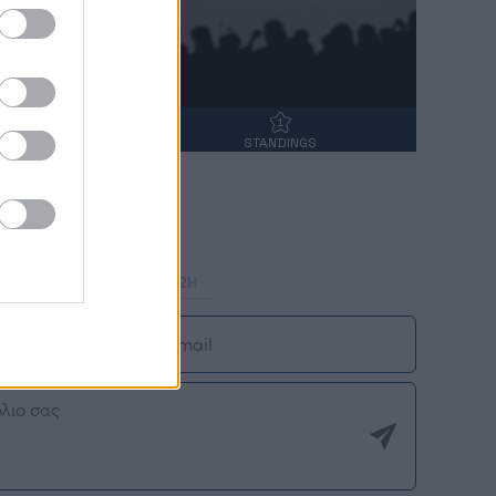
ΝΤΑΝΑ
STANDINGS
Στατιστικά
Φόρμα H2H