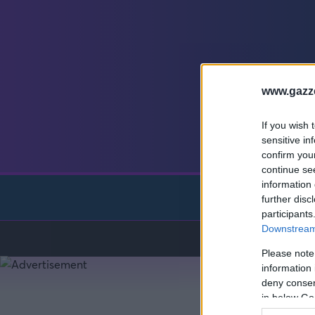
Γιώργος Τσακίρης
Πυγμαχία
www.gazze
If you wish 
sensitive in
confirm you
continue se
information 
Preg
further disc
participants
Downstream 
Please note
information 
deny consent
in below Go