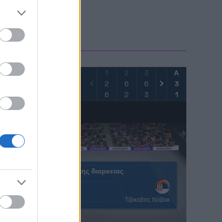
FO
1
2
3
4
Α
5
2
6
6
7
3
-
6
2
3
5
1
-
Ολοκληρωση κανονικης διαρκειας
16
6
Μπρέικ Πόντοι
z
Τζόκοβιτς Νόβακ