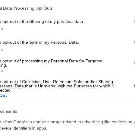
l Data Processing Opt Outs
GAME IN
o opt-out of the Sharing of my personal data.
In
o opt-out of the Sale of my Personal Data.
Ολοκληρώθηκε
In
ALC
Τζό
to opt-out of processing my Personal Data for Targeted
ing.
In
o opt-out of Collection, Use, Retention, Sale, and/or Sharing
ersonal Data that Is Unrelated with the Purposes for which it
lected.
Out
consents
Carlos Alcara
o allow Google to enable storage related to advertising like cookies on
evice identifiers in apps.