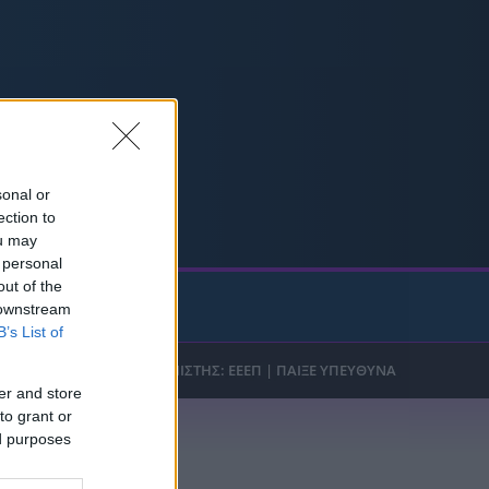
ρία από την Πόλη
ορμπατζόγλου
sonal or
ection to
ou may
 personal
out of the
t Game
 downstream
B’s List of
er and store
to grant or
ed purposes