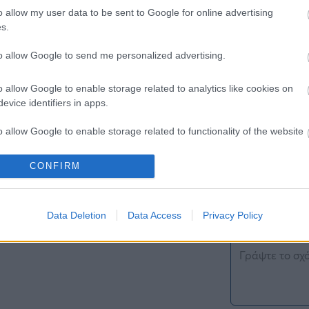
o allow my user data to be sent to Google for online advertising
s.
to allow Google to send me personalized advertising.
o allow Google to enable storage related to analytics like cookies on
ΖΩ
evice identifiers in apps.
o allow Google to enable storage related to functionality of the website
CONFIRM
o allow Google to enable storage related to personalization.
Σχολιάστε εδώ
o allow Google to enable storage related to security, including
Data Deletion
Data Access
Privacy Policy
cation functionality and fraud prevention, and other user protection.