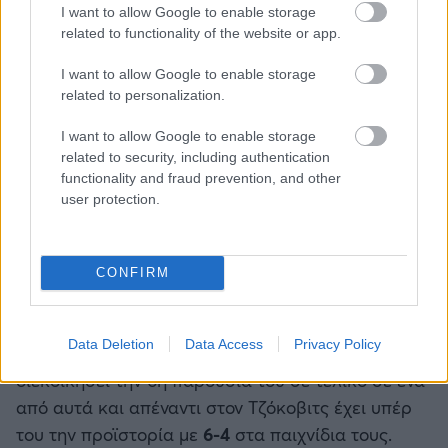
intense heat at the
I want to allow Google to enable storage
Australian Open 🥵
related to functionality of the website or app.
#AusOpen
I want to allow Google to enable storage
related to personalization.
pic.twitter.com/piqttrI8ox
I want to allow Google to enable storage
related to security, including authentication
functionality and fraud prevention, and other
— TNT Sports
user protection.
January
(@tntsports)
24, 2026
CONFIRM
Data Deletion
Data Access
Privacy Policy
Ο Σίνερ με τους τέσσερις τίτλους σε Gran Slam θα
διεκδικήσει την 6η παρουσία του σε τελικό σε ένα
από αυτά και απέναντι στον Τζόκοβιτς έχει υπέρ
του την προϊστορία με
6-4
στα παιχνίδια τους.