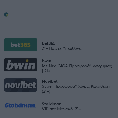
bet365
21+ Παίξτε Υπεύθυνα
bwin
Με Νέα GIGA Προσφορά* γνωριμίας
| 21+
Novibet
FOLLOW US
Super Προσφορά* Χωρίς Κατάθεση
(21+)
Stoiximan
VIP στο Μονακό; 21+