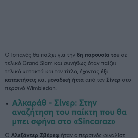
Ο Ισπανός θα παίξει για την
8η παρουσία του
σε
τελικό Grand Slam και συνήθως όταν παίζει
τελικό κατακτά και τον τίτλο, έχοντας
έξι
κατακτήσεις
και
μοναδική ήττα
από τον
Σίνερ
στο
περσινό Wimbledon.
Αλκαράθ - Σίνερ: Στην
αναζήτηση του παίκτη που θα
μπει σφήνα στο «Sincaraz»
Ο
Αλεξάντερ Ζβέρεφ
ήταν ο περσινός φιναλίστ