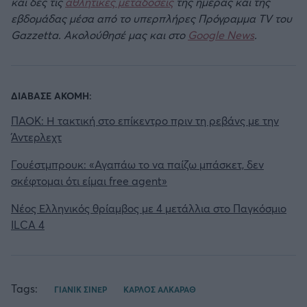
και δες τις
αθλητικές μεταδόσεις
της ημέρας και της
εβδομάδας μέσα από το υπερπλήρες Πρόγραμμα TV του
Gazzetta. Ακολούθησέ μας και στο
Google News
.
ΔΙΑΒΑΣΕ ΑΚΟΜΗ:
ΠΑΟΚ: Η τακτική στο επίκεντρο πριν τη ρεβάνς με την
Άντερλεχτ
Γουέστμπρουκ: «Αγαπάω το να παίζω μπάσκετ, δεν
σκέφτομαι ότι είμαι free agent»
Νέος Ελληνικός θρίαμβος με 4 μετάλλια στο Παγκόσμιο
ILCA 4
Tags:
ΓΙΑΝΙΚ ΣΙΝΕΡ
ΚΑΡΛΟΣ ΑΛΚΑΡΑΘ