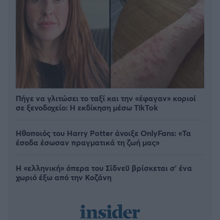
Πήγε να γλιτώσει το ταξί και την «έφαγαν» κοριοί
σε ξενοδοχείο: H εκδίκηση μέσω TikTok
Ηθοποιός του Harry Potter άνοιξε OnlyFans: «Τα
έσοδα έσωσαν πραγματικά τη ζωή μας»
Η «ελληνική» όπερα του Σίδνεϋ βρίσκεται σ' ένα
χωριό έξω από την Κοζάνη