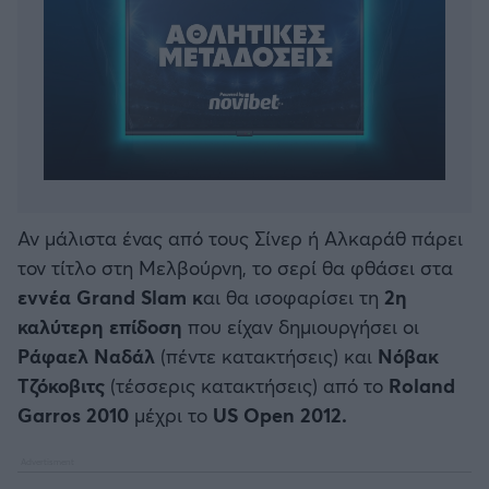
Αν μάλιστα ένας από τους Σίνερ ή Αλκαράθ πάρει
τον τίτλο στη Μελβούρνη, το σερί θα φθάσει στα
εννέα Grand Slam κ
αι θα ισοφαρίσει τη
2η
καλύτερη επίδοση
που είχαν δημιουργήσει οι
Ράφαελ Ναδάλ
(πέντε κατακτήσεις) και
Νόβακ
Τζόκοβιτς
(τέσσερις κατακτήσεις) από το
Roland
Garros 2010
μέχρι το
US Open 2012.