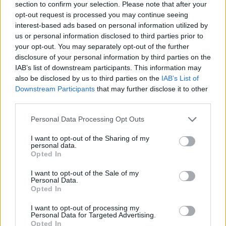
section to confirm your selection. Please note that after your
opt-out request is processed you may continue seeing
interest-based ads based on personal information utilized by
us or personal information disclosed to third parties prior to
your opt-out. You may separately opt-out of the further
disclosure of your personal information by third parties on the
IAB’s list of downstream participants. This information may
also be disclosed by us to third parties on the
IAB’s List of
Downstream Participants
that may further disclose it to other
third parties.
Please note that this website/app uses one or more Google
Personal Data Processing Opt Outs
services and may gather and store information including but
not limited to your visit or usage behaviour. You may click to
I want to opt-out of the Sharing of my
personal data.
grant or deny consent to Google and its third-party tags to
Opted In
use your data for below specified purposes in below Google
consent section.
I want to opt-out of the Sale of my
Personal Data.
Opted In
Ο
Σίνερ
θα αγωνιστεί για την πρόκριση για
3η
I want to opt-out of processing my
διαδοχική χρονιά
στον τελικό του
Australian
Personal Data for Targeted Advertising.
Opted In