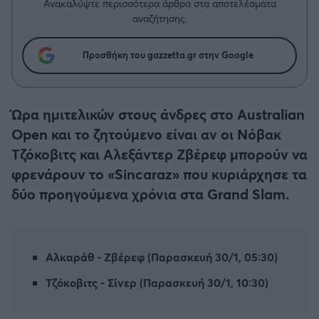
Η μητρότητα στον πάγκο
Ανακαλύψτε περισσότερα άρθρα στα αποτελέσματα
Δημήτρης Τσορμπατζόγλου
Συνεντεύξεις
αναζήτησης.
Άρης
Μεγάλη μου Αγάπη
Μια Ιστορία από την Πόλη
Προσθήκη του gazzetta.gr στην Google
Λεβαδειακός
ΟΦΗ
Ώρα ημιτελικών στους άνδρες στο Australian
Open και το ζητούμενο είναι αν οι Νόβακ
Βόλος
Τζόκοβιτς και Αλεξάντερ Ζβέρεφ μπορούν να
φρενάρουν το «Sincaraz» που κυριάρχησε τα
Ατρόμητος Αθηνών
δύο προηγούμενα χρόνια στα Grand Slam.
Κηφισιά
Αστέρας Τρίπολης
Αλκαράθ - Ζβέρεφ (Παρασκευή 30/1, 05:30)
Τζόκοβιτς - Σίνερ (Παρασκευή 30/1, 10:30)
Παναιτωλικός