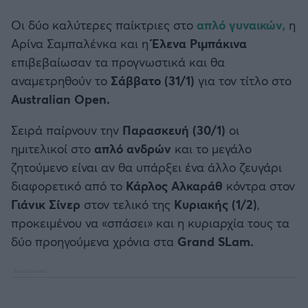
Καλαμάτα
Oι δύο καλύτερες παίκτριες στο
απλό γυναικών,
η
Αρίνα Σαμπαλένκα και η
Έλενα Ριμπάκινα
Ηρακλής
επιβεβαίωσαν τα προγνωστικά και θα
αναμετρηθούν το
Σάββατο (31/1)
για τον τίτλο στο
Μπαρτσελόνα
Australian Open.
Ρεάλ Μαδρίτης
Σειρά παίρνουν την
Παρασκευή (30/1)
οι
ημιτελικοί στο
απλό ανδρών
και το μεγάλο
Ατλέτικο Μαδρίτης
ζητούμενο είναι αν θα υπάρξει ένα άλλο ζευγάρι
διαφορετικό από το
Κάρλος Αλκαράθ
κόντρα στον
Μάντσεστερ Γιουνάιτεντ
Γιάνικ Σίνερ
στον τελικό της
Κυριακής (1/2)
,
προκειμένου να «σπάσει» και η κυριαρχία τους τα
Μάντσεστερ Σίτι
δύο προηγούμενα χρόνια στα
Grand SLam.
Λίβερπουλ
Τσέλσι