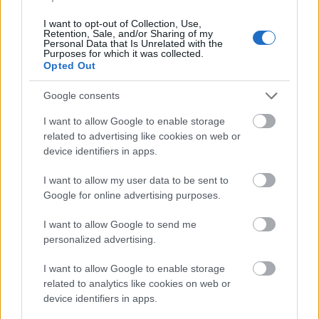
Open
, που σημαίνει πως ήδη μετρά
20 διαδοχικές
νίκες σε αυτό.
I want to opt-out of Collection, Use,
Retention, Sale, and/or Sharing of my
Personal Data that Is Unrelated with the
Purposes for which it was collected.
Ο 24χρονος Ιταλός στον 3ο γύρο απέναντι στον
Opted Out
Αμερικανό,
Έλιοτ Σπιτσίρι,
ταλαιπωρήθηκε από
κράμπες εξ αιτίας των υψηλών θερμοκρασιών,
Google consents
όμως το κλείσιμο της οροφής στη «Rod Laver
I want to allow Google to enable storage
Arena», που έφερε πολλή συζήτηση, αποδείχθηκε
related to advertising like cookies on web or
ευεργετικό.
device identifiers in apps.
I want to allow my user data to be sent to
Jannik Sinner survived
Google for online advertising purposes.
a huge scare to
I want to allow Google to send me
personalized advertising.
progress after suffering
I want to allow Google to enable storage
from cramps in the
related to analytics like cookies on web or
device identifiers in apps.