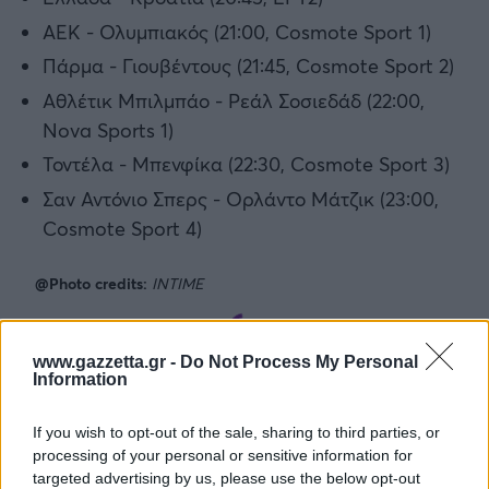
ΑΕΚ - Ολυμπιακός (21:00, Cosmote Sport 1)
Πάρμα - Γιουβέντους (21:45, Cosmote Sport 2)
Αθλέτικ Μπιλμπάο - Ρεάλ Σοσιεδάδ (22:00,
Nova Sports 1)
Τοντέλα - Μπενφίκα (22:30, Cosmote Sport 3)
Σαν Αντόνιο Σπερς - Ορλάντο Μάτζικ (23:00,
Cosmote Sport 4)
@Photo credits:
INTIME
www.gazzetta.gr -
Do Not Process My Personal
Information
If you wish to opt-out of the sale, sharing to third parties, or
Διάβασε όλα τα
τελευταία νέα
της αθλητικής
processing of your personal or sensitive information for
επικαιρότητας. Μάθε για όλους τους
live αγώνες σήμερα
targeted advertising by us, please use the below opt-out