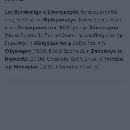
Στη
Bundesliga
η
Στουτγκάρδη
θα αναμετρηθεί
στις 16:30 με τη
Φράιμπουργκ
(Nova Sports Start)
και η
Ντόρτμουντ
στις 18:30 με την
Χάιντενχαϊμ
(Nova Sports 3). Στα υπόλοιπα πρωταθλήματα της
Ευρώπης, η
Αϊντχόφεν
θα φιλοξενήσει την
Φέγενορντ
(15:30, Nova Sports 2), η
Σπόρτινγκ
τη
Νασιονάλ
(20:00, Cosmote Sport 2) και η
Τοντέλα
την
Μπενφίκα
(22:30, Cosmote Sport 3).