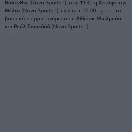
Βαλένθια
(Nova Sports 1), στις 19:30 η
Χετάφε
την
Θέλτα
(Nova Sports 1), ενώ στις 22:00 έχουμε το
βασκικό ντέρμπι ανάμεσα σε
Αθλέτικ Μπιλμπάο
και
Ρεάλ Σοσιεδάδ
(Nova Sports 1).