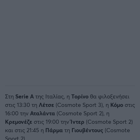
Στη
Serie A
της Ιταλίας, η
Τορίνο
θα φιλοξενήσει
στις 13:30 τη
Λέτσε
(Cosmote Sport 3), η
Κόμο
στις
16:00 την
Αταλάντα
(Cosmote Sport 2), η
Κρεμονέζε
στις 19:00 την
Ίντερ
(Cosmote Sport 2)
και στις 21:45 η
Πάρμα
τη
Γιουβέντους
(Cosmote
Sport 2).