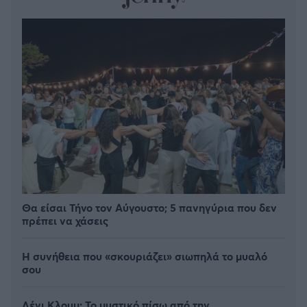
Θα είσαι Τήνο τον Αύγουστο; 5 πανηγύρια που δεν
πρέπει να χάσεις
Η συνήθεια που «σκουριάζει» σιωπηλά το μυαλό
σου
Λένι Κλουμ: Το μυστικό πίσω από την