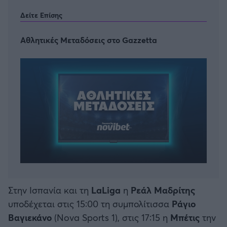
Δείτε Επίσης
Αθλητικές Μεταδόσεις στο Gazzetta
Στην Ισπανία και τη
LaLiga
η
Ρεάλ Μαδρίτης
υποδέχεται στις 15:00 τη συμπολίτισσα
Ράγιο
Βαγιεκάνο
(Nova Sports 1), στις 17:15 η
Μπέτις
την