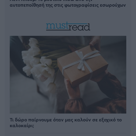
αυτοπεποίθησή της στις φωτογραφίσεις εσωρούχων
Τι δώρο παίρνουμε όταν μας καλούν σε εξοχικό το
καλοκαίρι;