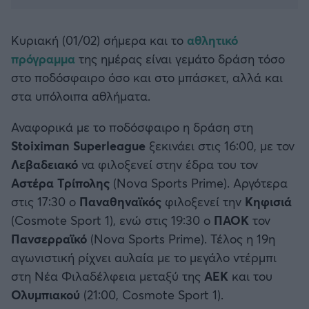
Καλαμάτα
Κυριακή (01/02) σήμερα και το
αθλητικό
Ηρακλής
πρόγραμμα
της ημέρας είναι γεμάτο δράση τόσο
στο ποδόσφαιρο όσο και στο μπάσκετ, αλλά και
Μπαρτσελόνα
στα υπόλοιπα αθλήματα.
Ρεάλ Μαδρίτης
Αναφορικά με το ποδόσφαιρο η δράση στη
Stoiximan Superleague
ξεκινάει στις 16:00, με τον
Ατλέτικο Μαδρίτης
Λεβαδειακό
να φιλοξενεί στην έδρα του τον
Αστέρα Τρίπολης
(Nova Sports Prime). Αργότερα
Μάντσεστερ Γιουνάιτεντ
στις 17:30 ο
Παναθηναϊκός
φιλοξενεί την
Κηφισιά
(Cosmote Sport 1), ενώ στις 19:30 ο
ΠΑΟΚ
τον
Μάντσεστερ Σίτι
Πανσερραϊκό
(Nova Sports Prime). Τέλος η 19η
αγωνιστική ρίχνει αυλαία με το μεγάλο ντέρμπι
Λίβερπουλ
στη Νέα Φιλαδέλφεια μεταξύ της
ΑΕΚ
και του
Ολυμπιακού
(21:00, Cosmote Sport 1).
Τσέλσι