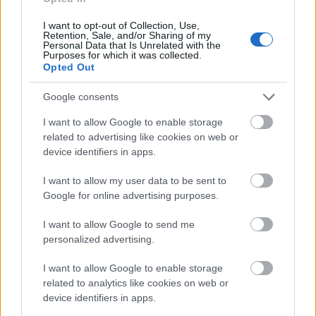
I want to opt-out of Collection, Use,
Για να προσθέσεις το σχόλιο
Retention, Sale, and/or Sharing of my
Personal Data that Is Unrelated with the
σου πρέπει να συνδεθείς
Purposes for which it was collected.
Opted Out
στο my gazzetta!
Google consents
Εγγραφή
Σύνδεση
I want to allow Google to enable storage
related to advertising like cookies on web or
device identifiers in apps.
I want to allow my user data to be sent to
Google for online advertising purposes.
I want to allow Google to send me
personalized advertising.
I want to allow Google to enable storage
related to analytics like cookies on web or
device identifiers in apps.