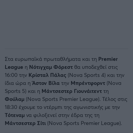
Στα ευρωπαϊκά πρωταθλήματα και τη
Premier
League
η
Νότιγχαμ Φόρεστ
θα υποδεχθεί στις
16:00 την
Κρίσταλ Πάλας
(Nova Sports 4) και την
ίδια ώρα η
Άστον Βίλα
την
Μπρέντφορντ
(Nova
Sports 5) και η
Μάντσεστερ Γιουνάιτεντ
τη
Φούλαμ
(Nova Sports Premier League). Τέλος στις
18:30 έχουμε το ντέρμπι της αγωνιστικής με την
Τότεναμ
να φιλοξενεί στην έδρα της τη
Μάντσεστερ Σίτι
(Nova Sports Premier League).