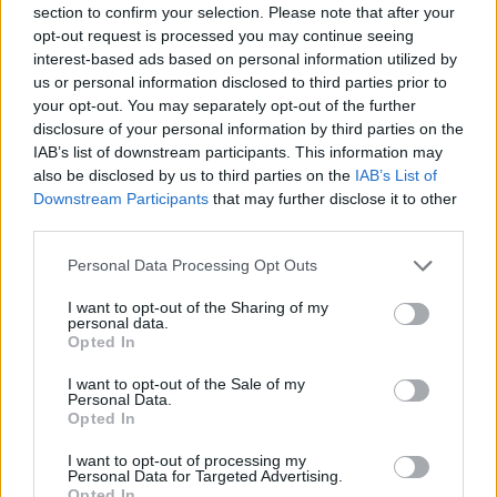
και δες τις
αθλητικές μεταδόσεις
της ημέρας και της
section to confirm your selection. Please note that after your
εβδομάδας μέσα από το υπερπλήρες Πρόγραμμα TV του
opt-out request is processed you may continue seeing
Gazzetta. Ακολούθησέ μας και στο
Google News
.
interest-based ads based on personal information utilized by
us or personal information disclosed to third parties prior to
your opt-out. You may separately opt-out of the further
disclosure of your personal information by third parties on the
ΔΙΑΒΑΣΕ ΑΚΟΜΗ:
IAB’s list of downstream participants. This information may
also be disclosed by us to third parties on the
IAB’s List of
Σκίρι - Ολυμπιακός: Παλεύει για την υπέρβαση αλλά δεν
Downstream Participants
that may further disclose it to other
παίζει... μόνος του
third parties.
Please note that this website/app uses one or more Google
Ολυμπιακός: Η ολική αναβάθμιση στο οργανόγραμμα της
Personal Data Processing Opt Outs
services and may gather and store information including but
ομάδας
not limited to your visit or usage behaviour. You may click to
I want to opt-out of the Sharing of my
personal data.
grant or deny consent to Google and its third-party tags to
Βόλος: Τη Δευτέρα σέντρα στο φιλανθρωπικό τουρνουά
Opted In
use your data for below specified purposes in below Google
με συμμετοχή και Καλαμάτας, Πανιωνίου και Ολυμπιακού
consent section.
I want to opt-out of the Sale of my
Β'
Personal Data.
Opted In
I want to opt-out of processing my
Personal Data for Targeted Advertising.
Opted In