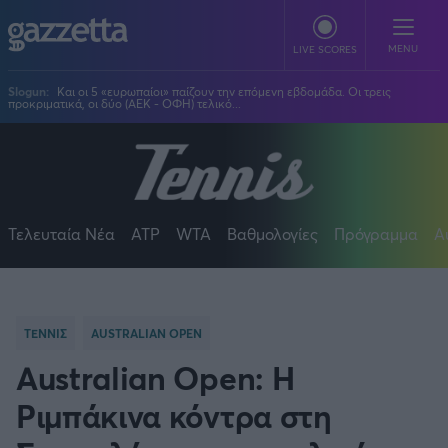
Παράκαμψη προς το κυρίως περιεχόμενο
MENU
LIVE SCORES
Slogun:
Και οι 5 «ευρωπαίοι» παίζουν την επόμενη εβδομάδα. Οι τρεις
προκριματικά, οι δύο (ΑΕΚ - ΟΦΗ) τελικό...
ΠΟΔΟΣΦΑΙΡΟ
Stoiximan Super League
ΜΠΑΣΚΕΤ
Super League 2
Stoiximan GBL
ΒΟΛΕΪ
Τελευταία Νέα
ATP
WTA
Βαθμολογίες
Πρόγραμμα
A
Champions League
EuroLeague
Novibet Volley League
ΑΛΛΑ ΣΠΟΡ
Europa League
Champions League
Volley League Γυναικών
Τένις
PLUS
Conference League
NBA
Pre League
ΤΕΝΝΙΣ
AUSTRALIAN OPEN
Χάντμπολ
Πολιτική
Κύπελλο Ελλάδας
Εθνική Μπάσκετ
BLOGGERS
Κύπελλο Ανδρών
Αustralian Open: Η
Πόλο
Κοινωνία
Premier League
Elite League
Νίκος Αθανασίου
GMOTION
Κύπελλο Γυναικών
Διεθνή
Στίβος
Ριμπάκινα κόντρα στη
La Liga
Δημήτρης Βέργος
Α1 Γυναικών
GMotion F1
Champions League
Viral
ΠΡΩΤΟΣΕΛΙΔΑ
Γυμναστική
Serie A
Βασίλης Βλαχόπουλος
Κύπελλο Ελλάδος