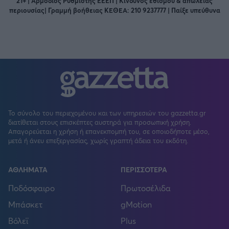
21+ | Αρμόδιος Ρυθμιστής ΕΕΕΠ | Κίνδυνος εθισμού & απώλειας
περιουσίας| Γραμμή βοήθειας ΚΕΘΕΑ: 210 9237777 | Παίξε υπεύθυνα
Το σύνολο του περιεχομένου και των υπηρεσιών του gazzetta.gr
διατίθεται στους επισκέπτες αυστηρά για προσωπική χρήση.
Απαγορεύεται η χρήση ή επανεκπομπή του, σε οποιοδήποτε μέσο,
μετά ή άνευ επεξεργασίας, χωρίς γραπτή άδεια του εκδότη.
ΑΘΛΗΜΑΤΑ
ΠΕΡΙΣΣΟΤΕΡΑ
Ποδόσφαιρο
Πρωτοσέλιδα
Μπάσκετ
gMotion
Βόλεϊ
Plus