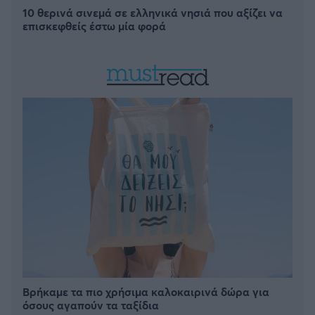
10 θερινά σινεμά σε ελληνικά νησιά που αξίζει να
επισκεφθείς έστω μία φορά
Βρήκαμε τα πιο χρήσιμα καλοκαιρινά δώρα για
όσους αγαπούν τα ταξίδια