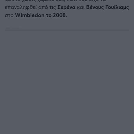
επαναληφθεί από τις
Σερένα
και
Βένους Γουίλιαμς
στο
Wimbledon το 2008.