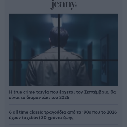
Η true crime ταινία που έρχεται τον Σεπτέμβριο, θα
είναι το διαμαντάκι του 2026
6 all time classic τραγούδια από τα ‘90s που το 2026
έχουν (σχεδόν) 30 χρόνια ζωής