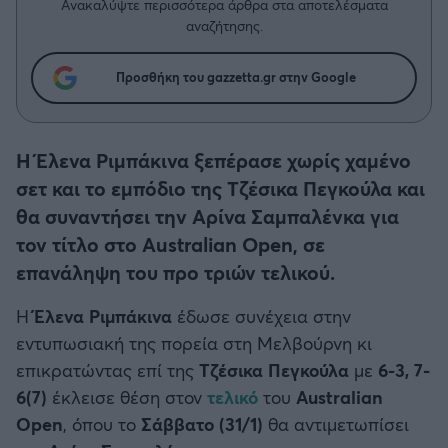
Η μητρότητα στον πάγκο
Ανακαλύψτε περισσότερα άρθρα στα αποτελέσματα
Δημήτρης Τσορμπατζόγλου
Συνεντεύξεις
αναζήτησης.
Άρης
Μεγάλη μου Αγάπη
Μια Ιστορία από την Πόλη
Προσθήκη του gazzetta.gr στην Google
Λεβαδειακός
ΟΦΗ
Η Έλενα Ριμπάκινα ξεπέρασε χωρίς χαμένο
σετ και το εμπόδιο της Τζέσικα Πεγκούλα και
Βόλος
θα συναντήσει την Αρίνα Σαμπαλένκα για
τον τίτλο στο Australian Open, σε
Ατρόμητος Αθηνών
επανάληψη του προ τριών τελικού.
Κηφισιά
H
Έλενα Ριμπάκινα
έδωσε συνέχεια στην
εντυπωσιακή της πορεία στη Μελβούρνη κι
Αστέρας Τρίπολης
επικρατώντας επί της
Τζέσικα Πεγκούλα
με
6-3, 7-
6(7)
έκλεισε θέση στον
τελικό
του
Australian
Παναιτωλικός
Open
, όπου το
Σάββατο (31/1)
θα αντιμετωπίσει