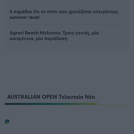
5 σημάδια ότι το σπίτι σου χρειάζεται επειγόντως
summer reset
Agrari Beach Mykonos: Τρεις γενιές, μία
οικογένεια, μία παράδοση
AUSTRALIAN OPEN Τελευταία Νέα