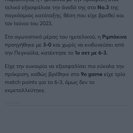
τελικό εξασφάλισε την άνοδό της στο
Νο.3
της
παγκόσμιας κατάταξης, θέση που είχε βρεθεί και
τον Ιούνιο του 2023.
Στο αγωνιστικό μέρος του ημιτελικού, η
Ριμπάκινα
προηγήθηκε με
3-0
και χωρίς να κινδυνεύσει από
την Πεγκούλα, κατέκτησε το
1ο σετ με 6-3.
Είχε την ευκαιρία να εξασφαλίσει πιο εύκολα την
πρόκριση, καθώς βρέθηκε στο
9ο game
είχε τρία
match points για το 6-3, όμως δεν το
εκμεταλλεύτηκε.