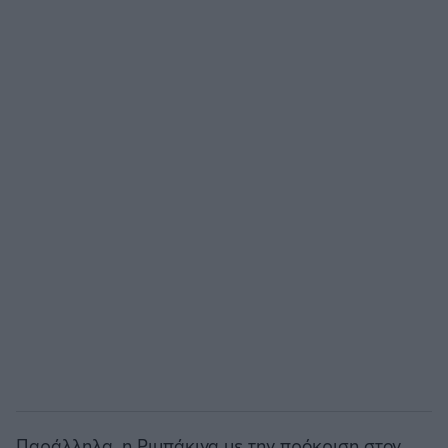
Παράλληλα, η Ριμπάκινα με την πρόκριση στον