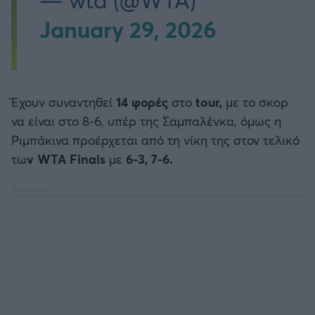
January 29, 2026
Έχουν συναντηθεί
14 φορές
στο
tour,
με το σκορ
να είναι στο 8-6, υπέρ της Σαμπαλένκα, όμως η
Ριμπάκινα προέρχεται από τη νίκη της στον τελικό
τω
ν WTA Finals
με
6-3, 7-6.