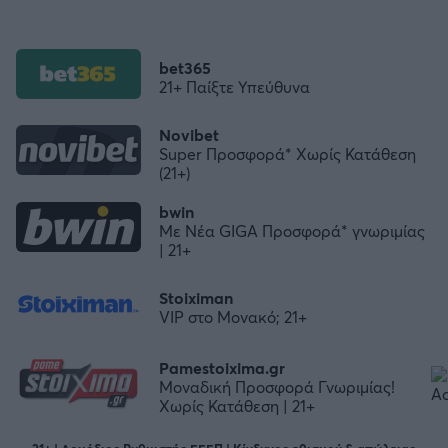
bet365
21+ Παίξτε Υπεύθυνα
Novibet
Super Προσφορά* Χωρίς Κατάθεση
(21+)
bwin
Με Νέα GIGA Προσφορά* γνωριμίας
| 21+
Stoiximan
VIP στο Μονακό; 21+
Pamestoixima.gr
Μοναδική Προσφορά Γνωριμίας!
Χωρίς Κατάθεση | 21+