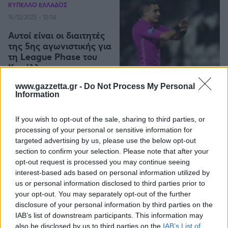
ΚΥΠΕΛΛΟ ΕΛΛΑΔΟΣ
15/12/2025 - 12:04
Αυτοί είναι οι διαιτητές
της 5ης αγωνιστικής για
τη League Phase του
Κυπέλλου
www.gazzetta.gr -
Do Not Process My Personal
Information
If you wish to opt-out of the sale, sharing to third parties, or
ΚΥΠΕΛΛΟ ΕΛΛΑΔΟΣ
processing of your personal or sensitive information for
03/12/2025 - 08:47
targeted advertising by us, please use the below opt-out
section to confirm your selection. Please note that after your
Πού θα δείτε το
opt-out request is processed you may continue seeing
Παναθηναϊκός - Κηφισιά
interest-based ads based on personal information utilized by
για το Κύπελλο Ελλάδος
us or personal information disclosed to third parties prior to
your opt-out. You may separately opt-out of the further
disclosure of your personal information by third parties on the
IAB’s list of downstream participants. This information may
also be disclosed by us to third parties on the
IAB’s List of