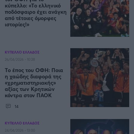
Η μητρότητα στον πάγκο
Δημήτρης Τσορμπατζόγλου
Συνεντεύξεις
κύπελλο: «Το ελληνικό
Άρης
ποδόσφαιρο έχει ανάγκη
Μεγάλη μου Αγάπη
από τέτοιες όμορφες
Μια Ιστορία από την Πόλη
ιστορίες!»
Λεβαδειακός
ΟΦΗ
ΚΥΠΕΛΛΟ ΕΛΛΑΔΟΣ
Βόλος
26/04/2026 - 10:28
Το έπος του ΟΦΗ: Ποια
Ατρόμητος Αθηνών
η χαώδης διαφορά της
«χρηματιστηριακής»
αξίας των Κρητικών
Κηφισιά
κόντρα στον ΠΑΟΚ
Αστέρας Τρίπολης
14
Παναιτωλικός
ΚΥΠΕΛΛΟ ΕΛΛΑΔΟΣ
24/04/2026 - 13:00