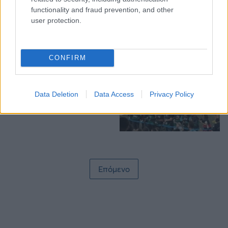
1
functionality and fraud prevention, and other
user protection.
ΚΥΠΕΛΛΟ ΕΛΛΑΔΟΣ
17/05/2025 - 22:26
CONFIRM
Πασίγιο από τους
ερυθρόλευκους στον
ΟΦΗ (vid)
Data Deletion
Data Access
Privacy Policy
Σελιδοποίηση
Επόμενο