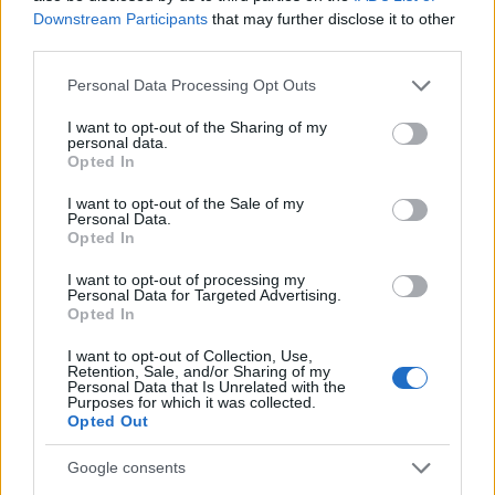
Downstream Participants
that may further disclose it to other
ΚΥΠΕΛΛΟ ΕΛΛΑΔΟΣ
third parties.
02/12/2025 - 09:26
Please note that this website/app uses one or more Google
Personal Data Processing Opt Outs
Άλλαξε ο βοηθός
services and may gather and store information including but
διαιτητή στο ντέρμπι
not limited to your visit or usage behaviour. You may click to
I want to opt-out of the Sharing of my
personal data.
Άρης - ΠΑΟΚ για το
grant or deny consent to Google and its third-party tags to
Opted In
Κύπελλο
use your data for below specified purposes in below Google
consent section.
I want to opt-out of the Sale of my
43
Personal Data.
Opted In
I want to opt-out of processing my
ΚΥΠΕΛΛΟ ΕΛΛΑΔΟΣ
Personal Data for Targeted Advertising.
Opted In
28/10/2025 - 21:57
I want to opt-out of Collection, Use,
Πρώτος ο ΟΦΗ, η
Retention, Sale, and/or Sharing of my
βαθμολογία και το
Personal Data that Is Unrelated with the
Purposes for which it was collected.
πρόγραμμα του Big 5 στο
Opted Out
Κύπελλο Ελλάδας
Google consents
1