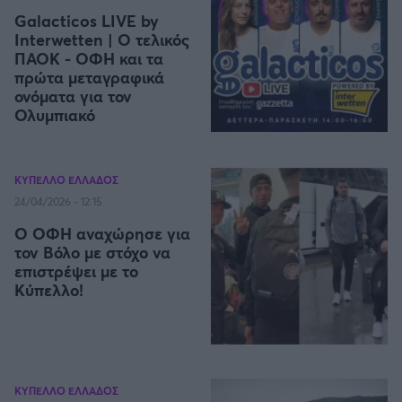
Καλαμάτα
Galacticos LIVE by
Interwetten | Ο τελικός
ΠΑΟΚ - ΟΦΗ και τα
Ηρακλής
πρώτα μεταγραφικά
ονόματα για τον
Μπαρτσελόνα
Ολυμπιακό
Ρεάλ Μαδρίτης
ΚΥΠΕΛΛΟ ΕΛΛΑΔΟΣ
24/04/2026 - 12:15
Ατλέτικο Μαδρίτης
Ο ΟΦΗ αναχώρησε για
τον Βόλο με στόχο να
Μάντσεστερ Γιουνάιτεντ
επιστρέψει με το
Κύπελλο!
Μάντσεστερ Σίτι
Λίβερπουλ
ΚΥΠΕΛΛΟ ΕΛΛΑΔΟΣ
Τσέλσι