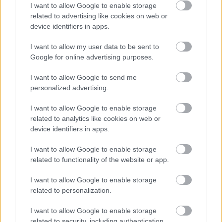
I want to allow Google to enable storage
related to advertising like cookies on web or
device identifiers in apps.
ΚΥΠΕΛΛΟ ΕΛΛΑΔΟΣ
03/09/2025 - 13:58
I want to allow my user data to be sent to
Τα κριτήρια ισοβαθμίας
Google for online advertising purposes.
στη League Phase του
Κυπέλλου Ελλάδας
I want to allow Google to send me
personalized advertising.
I want to allow Google to enable storage
related to analytics like cookies on web or
device identifiers in apps.
ΚΥΠΕΛΛΟ ΕΛΛΑΔΟΣ
I want to allow Google to enable storage
17/05/2025 - 22:28
related to functionality of the website or app.
Η στιγμή της στέψης κι η
I want to allow Google to enable storage
απόλυτη αποθέωση για
related to personalization.
τους νταμπλούχους
Ελλάδας (vid)
I want to allow Google to enable storage
related to security, including authentication