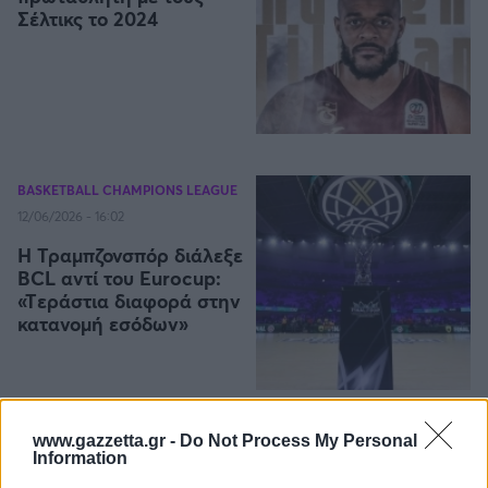
Οδηγός F1
CEV Cup
Τεχνολογία
Σέλτικς το 2024
Παναγιώτης Δαλαταριώφ
Κολύμβηση
ΑΘΛΗΤΙΚΕΣ ΜΕΤΑΔΟΣΕΙΣ
Bundesliga
EuroCup
GMotion WRC
Υγεία
Challenge Cup
Ανδρέας Δημάτος
Μπιτς Βόλεϊ
Ligue 1
Mundobasket
GMotion MotoGP
LIVE SCORE
Showbiz
Αντώνης Καλκαβούρας
Ιστιοπλοΐα
Basketaki
Εθνική Ελλάδος
GWOMEN
Αντώνης Καρπετόπουλος
Eurobasket
Κωπηλασία
Μουντιάλ 2026
Δημήτρης Κατσιώνης
ΑΘΛΗΤΙΚΗ ΗΧΩ
Ξιφασκία
Wyscout Analysis
Γιώργος Κούβαρης
BASKETBALL CHAMPIONS LEAGUE
ΕΚΠΟΜΠΕΣ
Σκοποβολή
Ευρώπη
Κώστας Νικολακόπουλος
12/06/2026 - 16:02
GALACTICOS BY INTERWETTEN
Κόσμος
Πάλη
ΟΜΑΔΕΣ
Γιάννης Πάλλας
Η Τραμπζονσπόρ διάλεξε
GAZZ FLOOR BY NOVIBET
Νίκος Παπαδογιάννης
BCL αντί του Eurocup:
Τάε κβον ντο
ΑΕΚ
PODCASTS
POLE POSITION BY ALLWYN
«Tεράστια διαφορά στην
Γιώργος Σακελλαρίου
Τζούντο
ΣΠΛΙΤ
κατανομή εσόδων»
OLD SCHOOL
GAZZETTA ACTS
Γιάννης Σερέτης
Ολυμπιακός
Πινγκ - πονγκ
Transfer Stories
ΜΕΤΑΒΙΒΑΣΗ BY NOVIBET
Gazzetta For Her
Σταύρος Σουντουλίδης
GAZZETTA SPECIALS
gMotion
Μαχητικά Αθλήματα
Θέμα Ισότητας
Δημήτρης Τομαράς
ΠΑΟΚ
Unique
Πυγμαχία
Για τον Αλέξανδρο
Γιώργος Τσακίρης
Wyscout Analysis
www.gazzetta.gr -
Do Not Process My Personal
Άρση Βαρών
#GiatonAlki
Information
Παναθηναϊκός
Μιχάλης Τσαμπάς
InStat Analysis