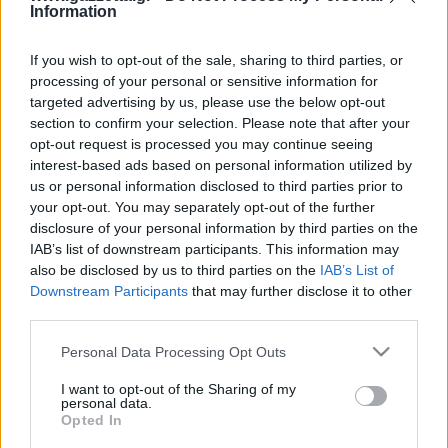
Οδηγός F1
CEV Cup
Τεχνολογία
Information
Παναγιώτης Δαλαταριώφ
Κολύμβηση
ΑΘΛΗΤΙΚΕΣ ΜΕΤΑΔΟΣΕΙΣ
Bundesliga
EuroCup
GMotion WRC
Περιγραφή
Υγεία
Challenge Cup
Σχολιάστε εδώ
Στατιστικά
Βαθμολογίες
Φόρμα H2H
Ανδρέας Δημάτος
Μπιτς Βόλεϊ
Ligue 1
Mundobasket
GMotion MotoGP
LIVE SCORE
If you wish to opt-out of the sale, sharing to third parties, or
Showbiz
Αντώνης Καλκαβούρας
processing of your personal or sensitive information for
Ολοκληρώθηκε
1
2
3
4
Α
Ιστιοπλοΐα
Basketaki
Εθνική Ελλάδος
GWOMEN
targeted advertising by us, please use the below opt-out
Ελλ
15
8
19
14
56
Αντώνης Καρπετόπουλος
Eurobasket
Κωπηλασία
section to confirm your selection. Please note that after your
19
9
25
18
71
Πορ
Μουντιάλ 2026
Δημήτρης Κατσιώνης
ΑΘΛΗΤΙΚΗ ΗΧΩ
opt-out request is processed you may continue seeing
Ξιφασκία
Wyscout Analysis
Γιώργος Κούβαρης
interest-based ads based on personal information utilized by
ΕΚΠΟΜΠΕΣ
Σκοποβολή
us or personal information disclosed to third parties prior to
Ευρώπη
Κώστας Νικολακόπουλος
your opt-out. You may separately opt-out of the further
GALACTICOS BY INTERWETTEN
Κόσμος
Πάλη
ΟΜΑΔΕΣ
Γιάννης Πάλλας
disclosure of your personal information by third parties on the
GAZZ FLOOR BY NOVIBET
IAB’s list of downstream participants. This information may
Νίκος Παπαδογιάννης
Τάε κβον ντο
ΑΕΚ
PODCASTS
Πορτογαλία
POLE POSITION BY ALLWYN
also be disclosed by us to third parties on the
IAB’s List of
Γιώργος Σακελλαρίου
Αμυντικό Ριμπάουντ
Τζούντο
ΣΠΛΙΤ
Downstream Participants
that may further disclose it to other
OLD SCHOOL
GAZZETTA ACTS
Γιάννης Σερέτης
third parties.
Ολυμπιακός
Πινγκ - πονγκ
Transfer Stories
ΜΕΤΑΒΙΒΑΣΗ BY NOVIBET
Gazzetta For Her
Σταύρος Σουντουλίδης
GAZZETTA SPECIALS
Please note that this website/app uses one or more Google
gMotion
Μαχητικά Αθλήματα
Personal Data Processing Opt Outs
Θέμα Ισότητας
Δημήτρης Τομαράς
ΠΑΟΚ
services and may gather and store information including but
Unique
Πυγμαχία
Για τον Αλέξανδρο
not limited to your visit or usage behaviour. You may click to
I want to opt-out of the Sharing of my
Γιώργος Τσακίρης
Wyscout Analysis
personal data.
grant or deny consent to Google and its third-party tags to
Άρση Βαρών
#GiatonAlki
Opted In
Παναθηναϊκός
Μιχάλης Τσαμπάς
InStat Analysis
use your data for below specified purposes in below Google