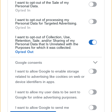
Η μητρότητα στον πάγκο
consent section.
Δημήτρης Τσορμπατζόγλου
Συνεντεύξεις
I want to opt-out of the Sale of my
ΖΩΝΤΑΝΑ
ΣΥΜΒΑΝΤΑ
Personal Data.
Άρης
Μεγάλη μου Αγάπη
Opted In
Μια Ιστορία από την Πόλη
I want to opt-out of processing my
Λεβαδειακός
Personal Data for Targeted Advertising.
Opted In
ΟΦΗ
I want to opt-out of Collection, Use,
Retention, Sale, and/or Sharing of my
Personal Data that Is Unrelated with the
Βόλος
Purposes for which it was collected.
Opted Out
Ατρόμητος Αθηνών
Google consents
Το σύνολο του περιεχομένου και των υπηρεσιών του gazzetta.gr
I want to allow Google to enable storage
διατίθεται στους επισκέπτες αυστηρά για προσωπική χρήση.
Κηφισιά
related to advertising like cookies on web or
Απαγορεύεται η χρήση ή επανεκπομπή του, σε οποιοδήποτε μέσο,
μετά ή άνευ επεξεργασίας, χωρίς γραπτή άδεια του εκδότη.
device identifiers in apps.
Αστέρας Τρίπολης
I want to allow my user data to be sent to
ΑΘΛΗΜΑΤΑ
ΠΕΡΙΣΣΟΤΕΡΑ
Google for online advertising purposes.
Παναιτωλικός
Ποδόσφαιρο
Πρωτοσέλιδα
I want to allow Google to send me