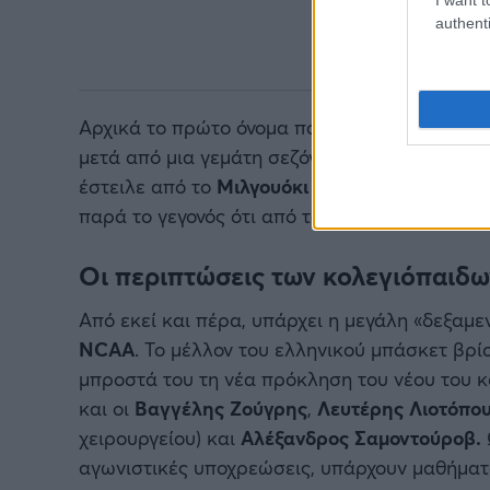
authenti
Αρχικά το πρώτο όνομα που έρχεται στο μυαλό
μετά από μια γεμάτη σεζόν με σοβαρούς τραυ
έστειλε από το
Μιλγουόκι
στους
Μαϊάμι Χιτ
, 
παρά το γεγονός ότι από τον Μάρτιο δεν έχει
Οι περιπτώσεις των κολεγιόπαιδω
Από εκεί και πέρα, υπάρχει η μεγάλη «δεξαμ
NCAA
. Το μέλλον του ελληνικού μπάσκετ βρί
μπροστά του τη νέα πρόκληση του νέου του κ
και οι
Βαγγέλης Ζούγρης
,
Λευτέρης Λιοτόπο
χειρουργείου) και
Αλέξανδρος Σαμοντούροβ.
αγωνιστικές υποχρεώσεις, υπάρχουν μαθήματ