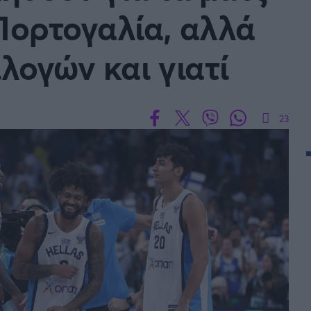
Πορτογαλία, αλλά
BASKET U20
Τουρνουά Ακρόπολις 2025
λογών και γιατί
23