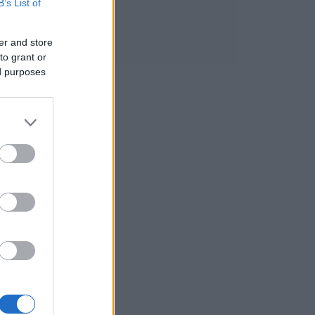
B’s List of
er and store
to grant or
ed purposes