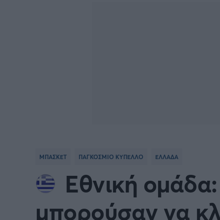
BASKETBALL CHAMPIONS
Γιώργος Τσακίρης
NBA
Πυγμαχία
LEAGUE
VTB LEAGUE
Α1 Μπ
Μπάσκετ: Ισπανία
Μπάσκ
Μπάσκετ: Ιταλία
Μπάσκ
Μπάσκετ: Ισραήλ
Μπάσκ
ΜΠΑΣΚΕΤ
ΠΑΓΚΟΣΜΙΟ ΚΥΠΕΛΛΟ
ΕΛΛΑΔΑ
Προκριματικά EUROBASKET
EURO
Εθνική ομάδα: 
EUROBASKET Γυναικών 2025
Ολυμπ
μπορούσαν να κλ