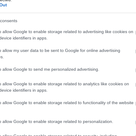
Out
ίδαν τους κορυφαίους
NBAers
τους να δίνουν το
 και ο
Αλπερέν Σενγκούν
με την Τουρκία, στο
consents
ολύ μεγαλύτερη από εκείνη των διαθέσιμων.
o allow Google to enable storage related to advertising like cookies on
οιηθούν οι «παρόντες» παίκτες όπως ο πιστός
evice identifiers in apps.
 ομάδες τους παίζουν στη χάση και στη φέξη έτσι
o allow my user data to be sent to Google for online advertising
«απόντες».
s.
to allow Google to send me personalized advertising.
o allow Google to enable storage related to analytics like cookies on
evice identifiers in apps.
o allow Google to enable storage related to functionality of the website
o allow Google to enable storage related to personalization.
o allow Google to enable storage related to security, including