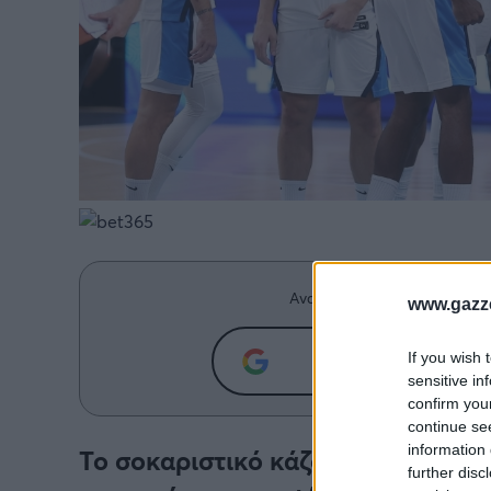
Ανακαλύψτε περισσότερα άρ
www.gazze
Προσθήκη του g
If you wish 
sensitive in
confirm you
continue se
information 
Το σοκαριστικό κάζο κόντρα στη Ρ
further disc