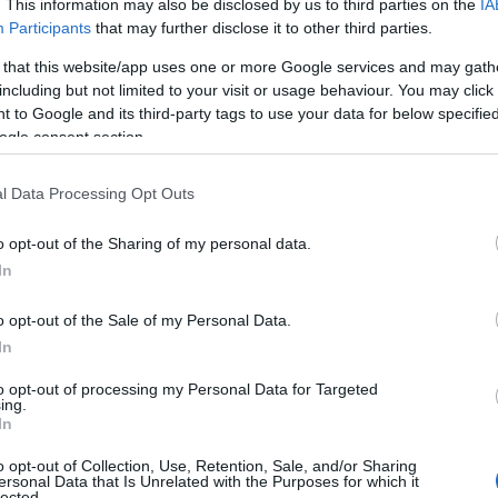
που οι ξένοι σταρ ενισχύουν τις
. This information may also be disclosed by us to third parties on the
IA
Participants
that may further disclose it to other third parties.
απουσίες. Ποιο είναι το «γιατί» πίσω
 that this website/app uses one or more Google services and may gath
including but not limited to your visit or usage behaviour. You may click 
 to Google and its third-party tags to use your data for below specifi
ogle consent section.
l Data Processing Opt Outs
o opt-out of the Sharing of my personal data.
In
τη Ρουμανία
στα προκριματικά του
Παγκοσμίου
o opt-out of the Sale of my Personal Data.
α στραβοπάτημα, αλλά ένα αποτέλεσμα που
In
ιά. Όχι μόνο την εικόνα όσων βρέθηκαν στο παρκέ,
to opt-out of processing my Personal Data for Targeted
ι διεθνείς που φόρεσαν τη φανέλα δεν μπορούν να
ing.
In
 Εκείνοι ανταποκρίθηκαν στο κάλεσμα. Το ερώτημα
 η εικόνα αν η
Εθνική
είχε στη διάθεσή της
o opt-out of Collection, Use, Retention, Sale, and/or Sharing
ersonal Data that Is Unrelated with the Purposes for which it
θεωρητικά.
lected.