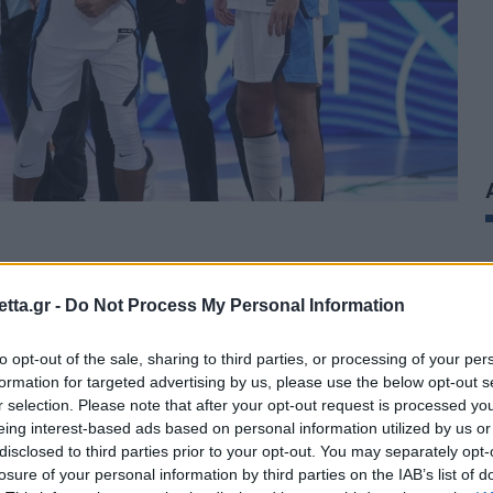
θρα στα αποτελέσματα αναζήτησης.
tta.gr -
Do Not Process My Personal Information
azzetta.gr στην Google
to opt-out of the sale, sharing to third parties, or processing of your per
formation for targeted advertising by us, please use the below opt-out s
r selection. Please note that after your opt-out request is processed y
eing interest-based ads based on personal information utilized by us or
disclosed to third parties prior to your opt-out. You may separately opt-
ουμανία ήταν το τίμημα μιας
losure of your personal information by third parties on the IAB’s list of