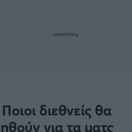
Μια Ιστο
Μιχάλης Τσαμπάς
Δημήτρης Τσ
WNBA
Άρση Βαρών
άσκετ Γυναικών
Α2 Μπάσκετ - ELITE LEAG
ετ: Τουρκία
Κύπελλο Ελλάδας Μπάσκε
FOLLOW US
ετ: Γαλλία
ABA LIGA
ετ: Λιθουανία
Μπάσκετ: Κίνα
Προκριματικά
BASKET 2025
Ποιοι διεθνείς θα
MUNDOBASKET
ιακοί Αγώνες Μπάσκετ
ΟΠΑΠ BASKET LEAGUE
ηθούν για τα ματς