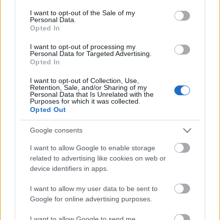
Η μητρότητα στον πάγκο
Δημήτρης Τσορμπατζόγλου
Συνεντεύξεις
consent section.
I want to opt-out of the Sale of my
Άρης
Μεγάλη μου Αγάπη
Personal Data.
Opted In
ΖΩΝΤΑΝΑ
ΣΥΜΒΑΝΤΑ
Μια Ιστορία από την Πόλη
Λεβαδειακός
I want to opt-out of processing my
Personal Data for Targeted Advertising.
Opted In
ΟΦΗ
I want to opt-out of Collection, Use,
Retention, Sale, and/or Sharing of my
Βόλος
Personal Data that Is Unrelated with the
Purposes for which it was collected.
Opted Out
Ατρόμητος Αθηνών
Google consents
Κηφισιά
I want to allow Google to enable storage
Το σύνολο του περιεχομένου και των υπηρεσιών του gazzetta.gr
related to advertising like cookies on web or
διατίθεται στους επισκέπτες αυστηρά για προσωπική χρήση.
device identifiers in apps.
Αστέρας Τρίπολης
Απαγορεύεται η χρήση ή επανεκπομπή του, σε οποιοδήποτε μέσο,
μετά ή άνευ επεξεργασίας, χωρίς γραπτή άδεια του εκδότη.
I want to allow my user data to be sent to
Google for online advertising purposes.
Παναιτωλικός
ΑΘΛΗΜΑΤΑ
ΠΕΡΙΣΣΟΤΕΡΑ
I want to allow Google to send me