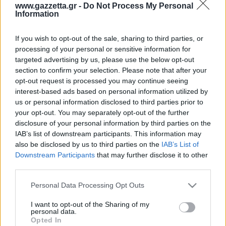
Οδηγός F1
CEV Cup
Τεχνολογία
www.gazzetta.gr -
Do Not Process My Personal
Παναγιώτης Δαλαταριώφ
Κολύμβηση
ΑΘΛΗΤΙΚΕΣ ΜΕΤΑΔΟΣΕΙΣ
Bundesliga
EuroCup
Information
GMotion WRC
Περιγραφή
Υγεία
Challenge Cup
Στατιστικά
Βαθμολογίες
Φόρμα H2H
Δωδεκάδες
Ανδρέας Δημάτος
Μπιτς Βόλεϊ
Ligue 1
Mundobasket
GMotion MotoGP
LIVE SCORE
Showbiz
If you wish to opt-out of the sale, sharing to third parties, or
Αντώνης Καλκαβούρας
Ολοκληρώθηκε μετά από παράταση
1
2
3
4
Α
ΠΑ
Ιστιοπλοΐα
Basketaki
Εθνική Ελλάδος
processing of your personal or sensitive information for
GWOMEN
Παρ
17
18
28
25
104
16
Αντώνης Καρπετόπουλος
targeted advertising by us, please use the below opt-out
Eurobasket
Κωπηλασία
27
29
17
15
101
13
Χάπ
Μουντιάλ 2026
Δημήτρης Κατσιώνης
section to confirm your selection. Please note that after your
ΑΘΛΗΤΙΚΗ ΗΧΩ
Παρ
Ξιφασκία
Wyscout Analysis
opt-out request is processed you may continue seeing
Γιώργος Κούβαρης
Χάπ
ΕΚΠΟΜΠΕΣ
interest-based ads based on personal information utilized by
Σκοποβολή
Ευρώπη
Κώστας Νικολακόπουλος
us or personal information disclosed to third parties prior to
GALACTICOS BY INTERWETTEN
Κόσμος
Πάλη
ΟΜΑΔΕΣ
Γιάννης Πάλλας
your opt-out. You may separately opt-out of the further
GAZZ FLOOR BY NOVIBET
disclosure of your personal information by third parties on the
Νίκος Παπαδογιάννης
Τάε κβον ντο
ΑΕΚ
PODCASTS
IAB’s list of downstream participants. This information may
POLE POSITION BY ALLWYN
Γιώργος Σακελλαρίου
Τζούντο
also be disclosed by us to third parties on the
IAB’s List of
ΣΠΛΙΤ
Ολοκληρώθηκε μετά από
OLD SCHOOL
GAZZETTA ACTS
Downstream Participants
that may further disclose it to other
παράταση
Γιάννης Σερέτης
Ολυμπιακός
Πινγκ - πονγκ
Transfer Stories
ΜΕΤΑΒΙΒΑΣΗ BY NOVIBET
third parties.
Gazzetta For Her
49.3%
50.8%
Σταύρος Σουντουλίδης
GAZZETTA SPECIALS
% Εντός Πεδιάς
gMotion
Μαχητικά Αθλήματα
Θέμα Ισότητας
Please note that this website/app uses one or more Google
Δημήτρης Τομαράς
Παρ
Χάπ
Personal Data Processing Opt Outs
ΠΑΟΚ
Unique
services and may gather and store information including but
Πυγμαχία
Για τον Αλέξανδρο
Γιώργος Τσακίρης
Wyscout Analysis
not limited to your visit or usage behaviour. You may click to
I want to opt-out of the Sharing of my
Άρση Βαρών
#GiatonAlki
personal data.
Παναθηναϊκός
Μιχάλης Τσαμπάς
grant or deny consent to Google and its third-party tags to
InStat Analysis
Opted In
use your data for below specified purposes in below Google