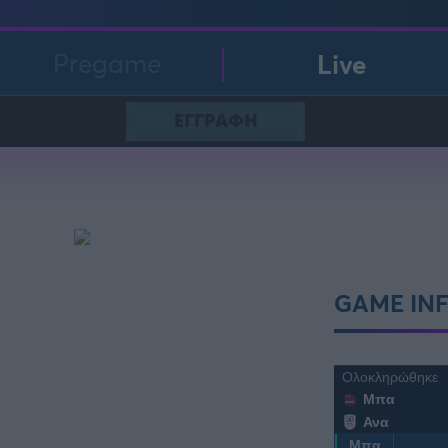
Pregame
Live
FOLLOW US
GAME IN
Ολοκληρώθηκε
Μπα
Ανα
Μπα