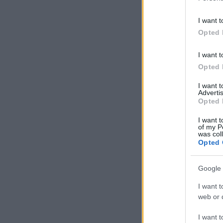
I want t
Opted 
I want t
Opted 
I want 
Advertis
Opted 
I want t
of my P
was col
Opted 
Google 
I want t
web or d
I want t