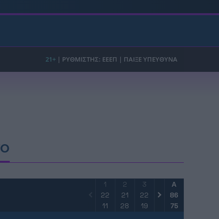
FO
1
2
3
4
Α
22
21
22
21
86
11
28
19
17
75