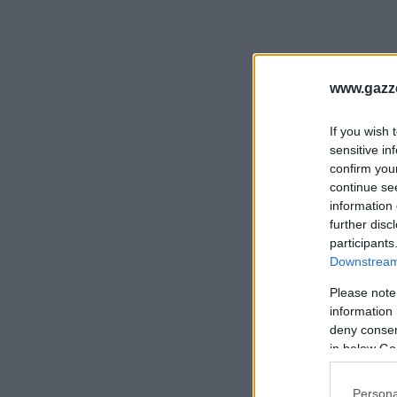
www.gazze
If you wish 
sensitive in
confirm you
continue se
information 
further disc
participants
Downstream 
Please note
information 
deny consent
in below Go
Persona