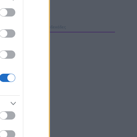
μολογίες
Φόρμα H2H
Δωδεκάδες