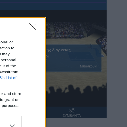
sonal or
ection to
Ολοκληρωση κανονικης διαρκειας
ou may
50.9%
37.1%
 personal
% Εντός Πεδιάς
out of the
Μπασκόνια
 downstream
B’s List of
er and store
to grant or
ed purposes
ΝΤΑΝΑ
ΣΥΜΒΑΝΤΑ