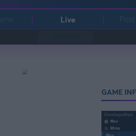
ame
Live
Pos
FOLLOW US
GAME IN
Ολοκληρώθηκε
Φεν
Μπα
Φεν