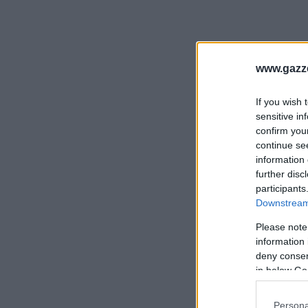
www.gazze
If you wish 
sensitive in
confirm you
continue se
information 
further disc
participants
Downstream 
Please note
information 
deny consent
in below Go
Persona