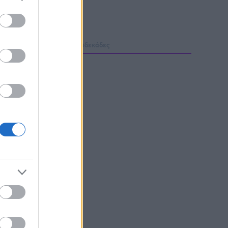
μολογίες
Φόρμα H2H
Δωδεκάδες