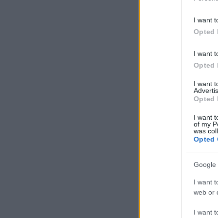
I want t
Opted 
I want t
Opted 
I want 
Advertis
Opted 
I want t
of my P
was col
Opted 
Google 
I want t
web or d
I want t