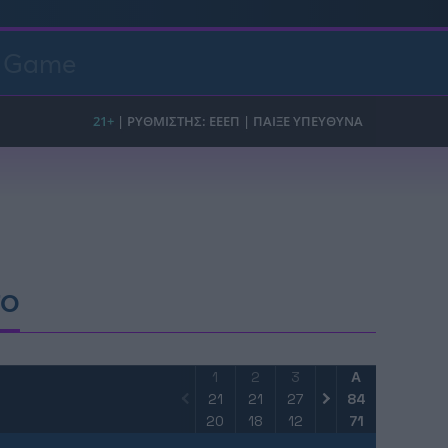
t Game
FO
1
2
3
4
Α
21
21
27
15
84
20
18
12
21
71