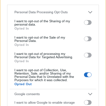
Μετρό-Γραμμή 2: Ποιοι
third parties.
σταθμοί θα κλείνουν
Please note that this website/app uses one or more Google
Personal Data Processing Opt Outs
νωρίτερα από την
services and may gather and store information including but
Κυριακή (15/3)
not limited to your visit or usage behaviour. You may click to
I want to opt-out of the Sharing of my
personal data.
grant or deny consent to Google and its third-party tags to
Opted In
use your data for below specified purposes in below Google
consent section.
I want to opt-out of the Sale of my
Personal Data.
Opted In
ΚΟΙΝΩΝΙΑ
14/03/2026 - 09:29
I want to opt-out of processing my
Personal Data for Targeted Advertising.
Σκηνές παράνοιας στο
Opted In
Μετρό της Αθήνας: Δύο
νεαροί κρεμάστηκαν από
I want to opt-out of Collection, Use,
συρμό εν κινήσει για
Retention, Sale, and/or Sharing of my
Personal Data that Is Unrelated with the
τέσσερις στάσεις (vid)
Purposes for which it was collected.
Opted Out
Google consents
I want to allow Google to enable storage