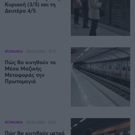
Κυριακή (3/5) και τη
Δευτέρα 4/5
Άρσεναλ
Γιουβέντους
Μίλαν
ΚΟΙΝΩΝΙΑ
30/04/2026 - 12:27
Πώς θα κινηθούν τα
Ίντερ
Μέσα Μαζικής
Μεταφοράς την
Πρωτομαγιά
Μπάγερν Μονάχου
Παρί Σεν Ζερμέν
ΚΟΙΝΩΝΙΑ
10/04/2026 - 12:23
Πώς θα κινηθούν μετρό