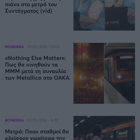
πιάνο στο μετρό του
Καλαμάτα
Συντάγματος (vid)
Ηρακλής
Μπαρτσελόνα
ΚΟΙΝΩΝΙΑ
09/05/2026 - 23:02
Ρεάλ Μαδρίτης
«Nothing Else Matter»:
Πως θα κινηθούν τα
ΜΜΜ μετά τη συναυλία
Ατλέτικο Μαδρίτης
των Metallica στο ΟΑΚΑ
Μάντσεστερ Γιουνάιτεντ
Μάντσεστερ Σίτι
ΚΟΙΝΩΝΙΑ
02/05/2026 - 16:12
Λίβερπουλ
Μετρό: Ποιοι σταθμοί θα
κλείσουν νωρίτερα την
Τσέλσι