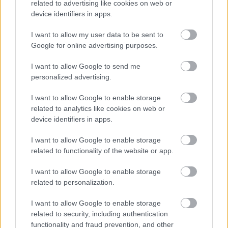
ΚΟΙΝΩΝΙΑ
12/02/2026 - 11:40
related to advertising like cookies on web or
device identifiers in apps.
Υπό τους ήχους του
«Break on Through» των
I want to allow my user data to be sent to
Doors έφτασε ο
Google for online advertising purposes.
μετροπόντικας στον
Ευαγγελισμό (vid)
I want to allow Google to send me
personalized advertising.
I want to allow Google to enable storage
related to analytics like cookies on web or
device identifiers in apps.
ΚΟΙΝΩΝΙΑ
06/12/2025 - 16:58
Αλέξης Γρηγορόπουλος:
I want to allow Google to enable storage
Κλειστοί δρόμοι και
related to functionality of the website or app.
σταθμοί του Μετρό
ενόψει των
I want to allow Google to enable storage
συγκεντρώσεων
related to personalization.
I want to allow Google to enable storage
related to security, including authentication
functionality and fraud prevention, and other