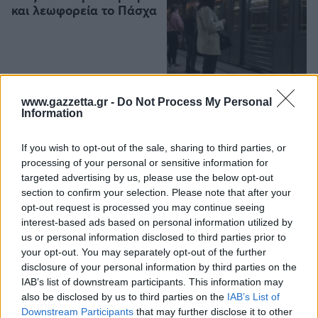
και λεωφορεία το Πάσχα
www.gazzetta.gr -
Do Not Process My Personal
Information
ΚΟΙΝΩΝΙΑ
25/03/2026 - 21:14
If you wish to opt-out of the sale, sharing to third parties, or
Βίντεο ντοκουμέντο:
processing of your personal or sensitive information for
Συμμορία ξυλοκόπησε
targeted advertising by us, please use the below opt-out
20χρονο στο μετρό για
section to confirm your selection. Please note that after your
μια αλυσίδα
opt-out request is processed you may continue seeing
interest-based ads based on personal information utilized by
3
us or personal information disclosed to third parties prior to
your opt-out. You may separately opt-out of the further
disclosure of your personal information by third parties on the
IAB’s list of downstream participants. This information may
also be disclosed by us to third parties on the
IAB’s List of
ΚΟΙΝΩΝΙΑ
15/03/2026 - 10:00
Downstream Participants
that may further disclose it to other