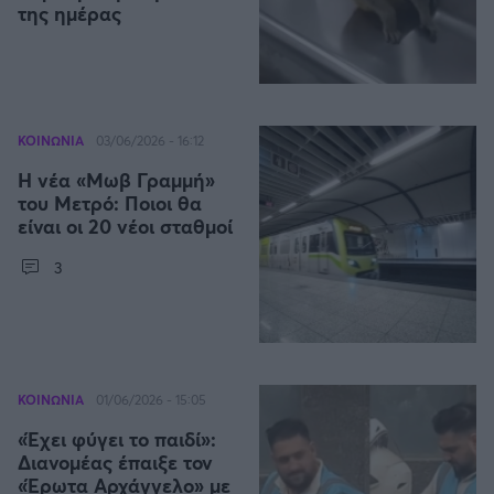
Η μητρότητα στον πάγκο
Δημήτρης Τσορμπατζόγλου
της ημέρας
Συνεντεύξεις
Άρης
Μεγάλη μου Αγάπη
Μια Ιστορία από την Πόλη
Λεβαδειακός
ΚΟΙΝΩΝΙΑ
03/06/2026 - 16:12
ΟΦΗ
Η νέα «Μωβ Γραμμή»
του Μετρό: Ποιοι θα
Βόλος
είναι οι 20 νέοι σταθμοί
3
Ατρόμητος Αθηνών
Κηφισιά
Αστέρας Τρίπολης
ΚΟΙΝΩΝΙΑ
01/06/2026 - 15:05
«Έχει φύγει το παιδί»:
Παναιτωλικός
Διανομέας έπαιξε τον
«Έρωτα Αρχάγγελο» με