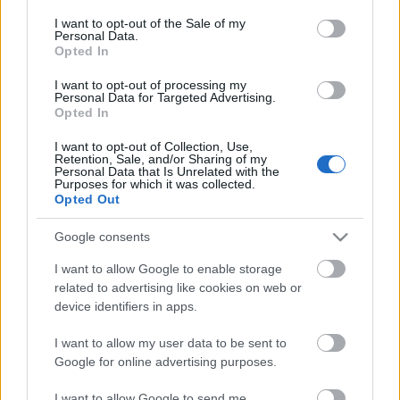
Η μητρότητα στον πάγκο
Δημήτρης Τσορμπατζόγλου
Συνεντεύξεις
consent section.
I want to opt-out of the Sale of my
Άρης
Μεγάλη μου Αγάπη
Personal Data.
Opted In
ΖΩΝΤΑΝΑ
ΣΥΜΒΑΝΤΑ
TOP SCORERS
DOTMAP
Μια Ιστορία από την Πόλη
Λεβαδειακός
I want to opt-out of processing my
Personal Data for Targeted Advertising.
Opted In
ΟΦΗ
I want to opt-out of Collection, Use,
Retention, Sale, and/or Sharing of my
Βόλος
Personal Data that Is Unrelated with the
Purposes for which it was collected.
Opted Out
Ατρόμητος Αθηνών
Google consents
Κηφισιά
I want to allow Google to enable storage
Το σύνολο του περιεχομένου και των υπηρεσιών του gazzetta.gr
related to advertising like cookies on web or
διατίθεται στους επισκέπτες αυστηρά για προσωπική χρήση.
device identifiers in apps.
Αστέρας Τρίπολης
Απαγορεύεται η χρήση ή επανεκπομπή του, σε οποιοδήποτε μέσο,
μετά ή άνευ επεξεργασίας, χωρίς γραπτή άδεια του εκδότη.
I want to allow my user data to be sent to
Google for online advertising purposes.
Παναιτωλικός
ΑΘΛΗΜΑΤΑ
ΠΕΡΙΣΣΟΤΕΡΑ
I want to allow Google to send me