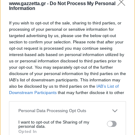
Οδηγός F1
CEV Cup
Τεχνολογία
www.gazzetta.gr -
Do Not Process My Personal
Παναγιώτης Δαλαταριώφ
Κολύμβηση
ΑΘΛΗΤΙΚΕΣ ΜΕΤΑΔΟΣΕΙΣ
Bundesliga
EuroCup
Information
GMotion WRC
Περιγραφή
Υγεία
Challenge Cup
Σχολιάστε εδώ
Στατιστικά
Βαθμολογίες
Φόρμα H2H
Ανδρέας Δημάτος
Μπιτς Βόλεϊ
Ligue 1
Mundobasket
GMotion MotoGP
LIVE SCORE
Showbiz
If you wish to opt-out of the sale, sharing to third parties, or
Αντώνης Καλκαβούρας
Ολοκληρώθηκε
1
2
Α
Ιστιοπλοΐα
Basketaki
Εθνική Ελλάδος
processing of your personal or sensitive information for
GWOMEN
ΑΕΚ
1
0
1
Αντώνης Καρπετόπουλος
targeted advertising by us, please use the below opt-out
Eurobasket
Κωπηλασία
0
0
0
Α.Ε
Μουντιάλ 2026
Δημήτρης Κατσιώνης
section to confirm your selection. Please note that after your
ΑΘΛΗΤΙΚΗ ΗΧΩ
ΑΕΚ
Ξιφασκία
Wyscout Analysis
opt-out request is processed you may continue seeing
Γιώργος Κούβαρης
Α.Ε
ΕΚΠΟΜΠΕΣ
interest-based ads based on personal information utilized by
Σκοποβολή
Ευρώπη
Κώστας Νικολακόπουλος
us or personal information disclosed to third parties prior to
GALACTICOS BY INTERWETTEN
Κόσμος
Πάλη
ΟΜΑΔΕΣ
Γιάννης Πάλλας
your opt-out. You may separately opt-out of the further
GAZZ FLOOR BY NOVIBET
disclosure of your personal information by third parties on the
Νίκος Παπαδογιάννης
Τάε κβον ντο
ΑΕΚ
PODCASTS
IAB’s list of downstream participants. This information may
POLE POSITION BY ALLWYN
Γιώργος Σακελλαρίου
Τζούντο
also be disclosed by us to third parties on the
IAB’s List of
ΣΠΛΙΤ
OLD SCHOOL
Ολοκληρωση κανονικης διαρκειας
GAZZETTA ACTS
Downstream Participants
that may further disclose it to other
Γιάννης Σερέτης
Ολυμπιακός
Πινγκ - πονγκ
Transfer Stories
65%
35%
ΜΕΤΑΒΙΒΑΣΗ BY NOVIBET
third parties.
Gazzetta For Her
Σταύρος Σουντουλίδης
Ποσοστό Κατοχής
GAZZETTA SPECIALS
gMotion
Μαχητικά Αθλήματα
ΑΕΚ
Α.Ε
Θέμα Ισότητας
Please note that this website/app uses one or more Google
Δημήτρης Τομαράς
Personal Data Processing Opt Outs
ΠΑΟΚ
Unique
services and may gather and store information including but
Πυγμαχία
Για τον Αλέξανδρο
Γιώργος Τσακίρης
Wyscout Analysis
not limited to your visit or usage behaviour. You may click to
I want to opt-out of the Sharing of my
Άρση Βαρών
#GiatonAlki
personal data.
Παναθηναϊκός
Μιχάλης Τσαμπάς
grant or deny consent to Google and its third-party tags to
InStat Analysis
Opted In
use your data for below specified purposes in below Google