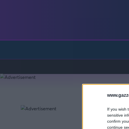
Γιώργος Τσακίρης
Πυγμαχία
www.gazze
If you wish 
sensitive in
confirm you
continue se