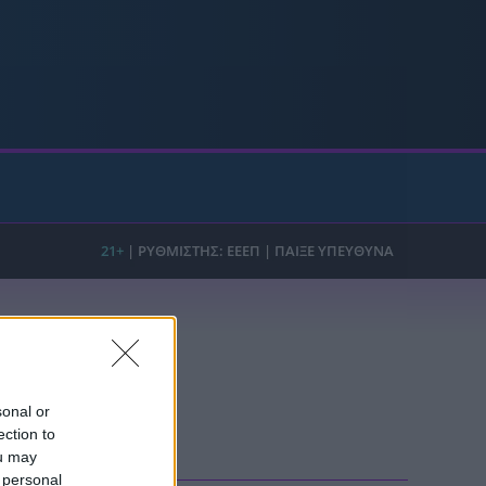
ρία από την Πόλη
ορμπατζόγλου
sonal or
ection to
FO
ou may
 personal