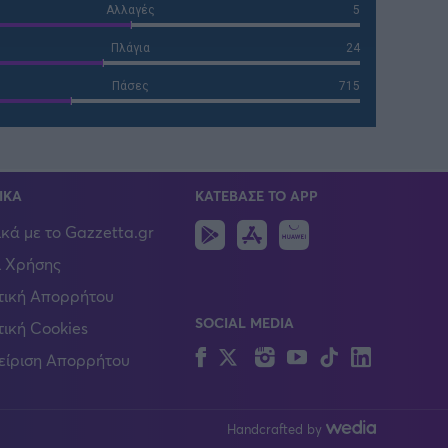
Αλλαγές
5
Πλάγια
24
Πάσες
715
ΙΚΑ
ΚΑΤΕΒΑΣΕ ΤΟ APP
Android
IOS
Huawei
ικά με το Gazzetta.gr
 Χρήσης
τική Απορρήτου
SOCIAL MEDIA
τική Cookies
Facebook
Twitter
Instagram
YouTube
TikTok
Linkedin
είριση Απορρήτου
Handcrafted by