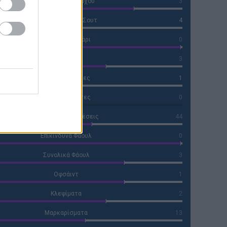
Σουτ εκτός στόχου
3
Μπλοκαρισμένα Σουτ
4
Σουτ στο δοκάρι
0
Κόρνερ
3
Κίτρινες Κάρτες
1
Κόκκινες Κάρτες
0
Επικίνδυνες Επιθέσεις
44
Επικίνδυνα Φάουλ
0
Συνολικά Φάουλ
3
Οφσάιντ
1
Κλεψίματα
2
Μαρκαρίσματα
13