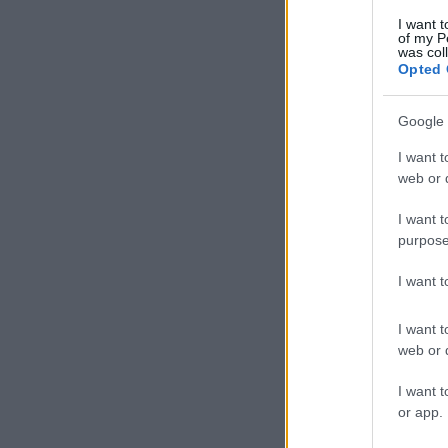
I want t
of my P
was col
Opted 
Google 
I want t
web or d
I want t
purpose
I want 
I want t
web or d
I want t
or app.