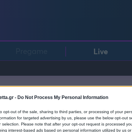
Μια Ιστο
Μιχάλης Τσαμπάς
Δημήτρης Τσ
Άρση Βαρών
Pregame
Live
FOLLOW US
tta.gr -
Do Not Process My Personal Information
to opt-out of the sale, sharing to third parties, or processing of your per
formation for targeted advertising by us, please use the below opt-out s
GAME IN
r selection. Please note that after your opt-out request is processed y
eing interest-based ads based on personal information utilized by us or