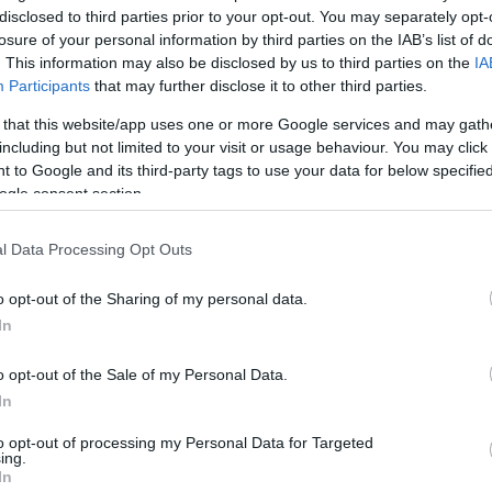
disclosed to third parties prior to your opt-out. You may separately opt-
losure of your personal information by third parties on the IAB’s list of
Ολοκληρώθηκε
. This information may also be disclosed by us to third parties on the
IA
Λαν
Participants
that may further disclose it to other third parties.
Παρ
Λαν
 that this website/app uses one or more Google services and may gath
Παρ
including but not limited to your visit or usage behaviour. You may click 
 to Google and its third-party tags to use your data for below specifi
ogle consent section.
l Data Processing Opt Outs
o opt-out of the Sharing of my personal data.
In
o opt-out of the Sale of my Personal Data.
ΡΚ Λανς
In
to opt-out of processing my Personal Data for Targeted
ing.
In