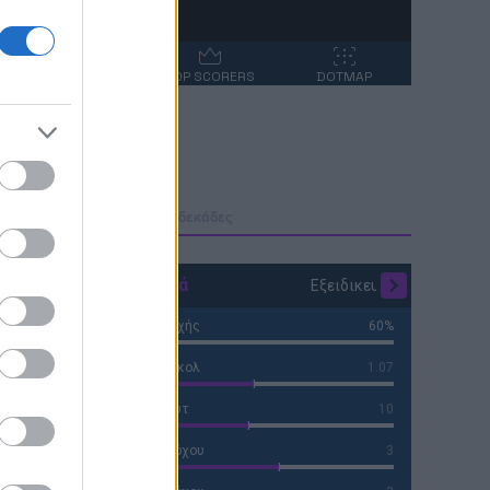
ΣΥΜΒΑΝΤΑ
TOP SCORERS
DOTMAP
μολογίες
Φόρμα H2H
Ενδεκάδες
Στατιστικά
Εξειδικευμένα
Ποσοστό Κατοχής
60%
Αναμενόμενα γκολ
1.07
Συνολικά Σουτ
10
Σουτ εντός στόχου
3