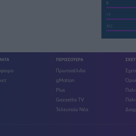
5
19
422
ΜΑΤΑ
ΠΕΡΙΣΣΟΤΕΡΑ
ΣΧΕΤ
φαιρο
Πρωτοσέλιδα
Σχετ
κετ
gMotion
Όροι
Plus
Πολι
Gazzetta TV
Πολι
Τελευταία Νέα
Διαχ