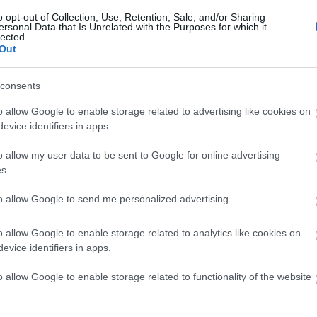
o opt-out of Collection, Use, Retention, Sale, and/or Sharing
ersonal Data that Is Unrelated with the Purposes for which it
lected.
Out
ΖΩΝΤΑΝΑ
consents
o allow Google to enable storage related to advertising like cookies on
evice identifiers in apps.
Στατιστικά
Βαθ
o allow my user data to be sent to Google for online advertising
s.
to allow Google to send me personalized advertising.
40%
o allow Google to enable storage related to analytics like cookies on
2.74
evice identifiers in apps.
25
o allow Google to enable storage related to functionality of the website
10