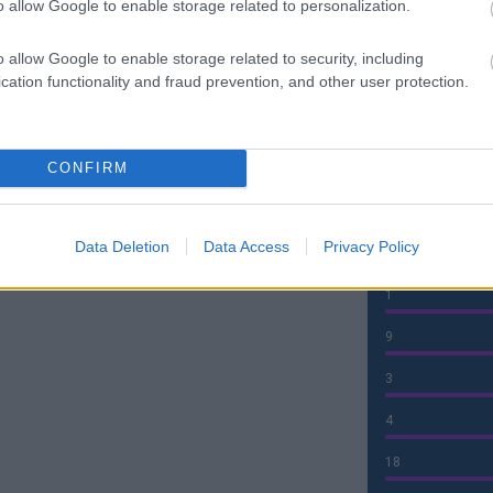
11
o allow Google to enable storage related to personalization.
4
o allow Google to enable storage related to security, including
cation functionality and fraud prevention, and other user protection.
1
6
CONFIRM
0
0
Data Deletion
Data Access
Privacy Policy
70
1
9
3
4
18