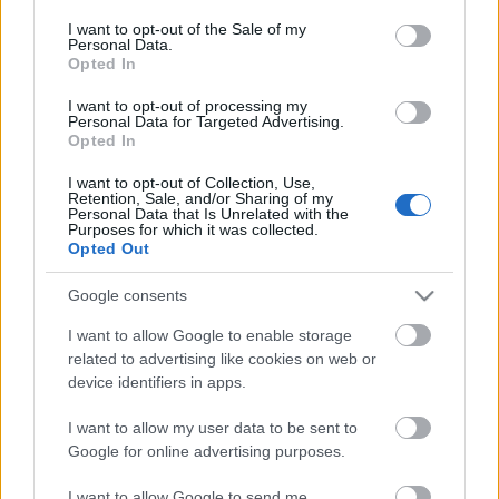
Η μητρότητα στον πάγκο
Δημήτρης Τσορμπατζόγλου
Συνεντεύξεις
consent section.
I want to opt-out of the Sale of my
Άρης
Μεγάλη μου Αγάπη
Personal Data.
Opted In
ΖΩΝΤΑΝΑ
ΣΥΜΒΑΝΤΑ
Μια Ιστορία από την Πόλη
Λεβαδειακός
I want to opt-out of processing my
Personal Data for Targeted Advertising.
Opted In
ΟΦΗ
I want to opt-out of Collection, Use,
Retention, Sale, and/or Sharing of my
Βόλος
Personal Data that Is Unrelated with the
Purposes for which it was collected.
Opted Out
Ατρόμητος Αθηνών
Google consents
Κηφισιά
I want to allow Google to enable storage
Το σύνολο του περιεχομένου και των υπηρεσιών του gazzetta.gr
related to advertising like cookies on web or
διατίθεται στους επισκέπτες αυστηρά για προσωπική χρήση.
device identifiers in apps.
Αστέρας Τρίπολης
Απαγορεύεται η χρήση ή επανεκπομπή του, σε οποιοδήποτε μέσο,
μετά ή άνευ επεξεργασίας, χωρίς γραπτή άδεια του εκδότη.
I want to allow my user data to be sent to
Google for online advertising purposes.
Παναιτωλικός
ΑΘΛΗΜΑΤΑ
ΠΕΡΙΣΣΟΤΕΡΑ
I want to allow Google to send me