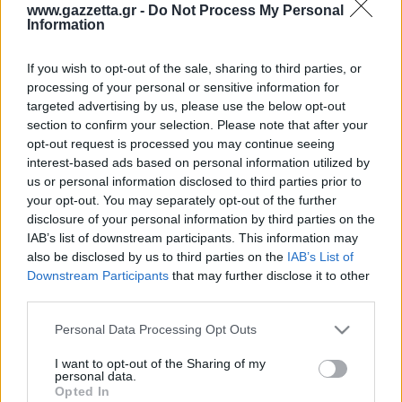
Οδηγός F1
CEV Cup
Τεχνολογία
www.gazzetta.gr -
Do Not Process My Personal
Παναγιώτης Δαλαταριώφ
Κολύμβηση
ΑΘΛΗΤΙΚΕΣ ΜΕΤΑΔΟΣΕΙΣ
Bundesliga
EuroCup
Information
GMotion WRC
Περιγραφή
Υγεία
Challenge Cup
Σχολιάστε εδώ
Στατιστικά
Βαθμολογίες
Φόρμα H2H
Ανδρέας Δημάτος
Μπιτς Βόλεϊ
Ligue 1
Mundobasket
GMotion MotoGP
LIVE SCORE
Showbiz
If you wish to opt-out of the sale, sharing to third parties, or
Αντώνης Καλκαβούρας
Ολοκληρώθηκε
1
2
3
4
Α
Ιστιοπλοΐα
Basketaki
Εθνική Ελλάδος
processing of your personal or sensitive information for
GWOMEN
Παπ
28
15
29
23
95
Αντώνης Καρπετόπουλος
targeted advertising by us, please use the below opt-out
Eurobasket
Κωπηλασία
27
25
20
29
101
Παν
Μουντιάλ 2026
Δημήτρης Κατσιώνης
section to confirm your selection. Please note that after your
ΑΘΛΗΤΙΚΗ ΗΧΩ
Παπ
Ξιφασκία
Wyscout Analysis
opt-out request is processed you may continue seeing
Γιώργος Κούβαρης
Παν
ΕΚΠΟΜΠΕΣ
interest-based ads based on personal information utilized by
Σκοποβολή
Ευρώπη
Κώστας Νικολακόπουλος
us or personal information disclosed to third parties prior to
GALACTICOS BY INTERWETTEN
Κόσμος
Πάλη
ΟΜΑΔΕΣ
Γιάννης Πάλλας
your opt-out. You may separately opt-out of the further
GAZZ FLOOR BY NOVIBET
disclosure of your personal information by third parties on the
Νίκος Παπαδογιάννης
Τάε κβον ντο
ΑΕΚ
PODCASTS
IAB’s list of downstream participants. This information may
POLE POSITION BY ALLWYN
Γιώργος Σακελλαρίου
Τζούντο
also be disclosed by us to third parties on the
IAB’s List of
ΣΠΛΙΤ
OLD SCHOOL
Ολοκληρωση κανονικης διαρκειας
GAZZETTA ACTS
Downstream Participants
that may further disclose it to other
Γιάννης Σερέτης
Ολυμπιακός
Πινγκ - πονγκ
Transfer Stories
42.1%
53.7%
ΜΕΤΑΒΙΒΑΣΗ BY NOVIBET
third parties.
Gazzetta For Her
Σταύρος Σουντουλίδης
% Εντός Πεδιάς
GAZZETTA SPECIALS
gMotion
Μαχητικά Αθλήματα
Παπ
Παν
Θέμα Ισότητας
Please note that this website/app uses one or more Google
Δημήτρης Τομαράς
Personal Data Processing Opt Outs
ΠΑΟΚ
Unique
services and may gather and store information including but
Πυγμαχία
Για τον Αλέξανδρο
Γιώργος Τσακίρης
Wyscout Analysis
not limited to your visit or usage behaviour. You may click to
I want to opt-out of the Sharing of my
Άρση Βαρών
#GiatonAlki
personal data.
Παναθηναϊκός
Μιχάλης Τσαμπάς
grant or deny consent to Google and its third-party tags to
InStat Analysis
Opted In
use your data for below specified purposes in below Google